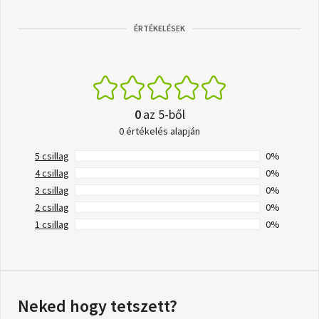
ÉRTÉKELÉSEK
0
az 5-ből
0 értékelés alapján
5 csillag
0%
4 csillag
0%
3 csillag
0%
2 csillag
0%
1 csillag
0%
Neked hogy tetszett?