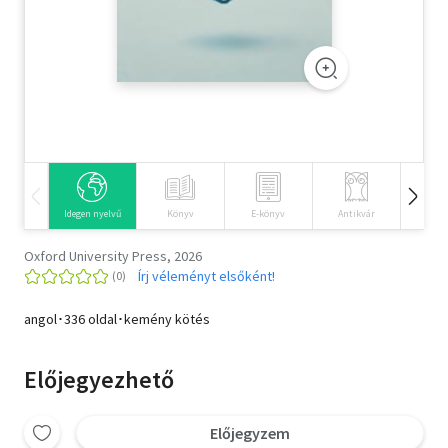
Szótár, nyelvkönyv
Tankönyv, segédkönyv
Társadalomtudomány
Természettudomány
Történelem
Idegen nyelvű
Könyv
E-könyv
Antikvár
Hangos
Vallás
Oxford University Press, 2026
Írj véleményt elsőként!
angol･336 oldal･kemény kötés
Előjegyezhető
Előjegyzem