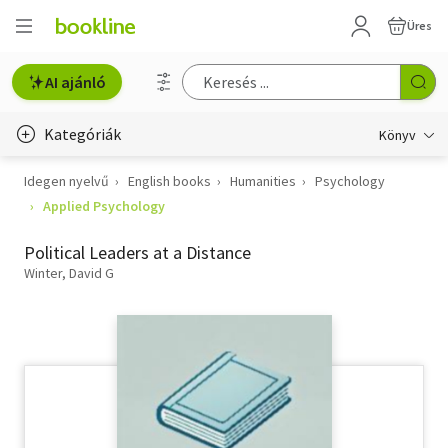
Üres
AI ajánló
Kategóriák
Könyv
Idegen nyelvű
English books
Humanities
Psychology
Életmód, egészség
Applied Psychology
Erotika
Political Leaders at a Distance
Gyermek- és ifjúsági
Winter, David G
Hobbi, szabadidő
Irodalom
Művészet
Szakkönyv