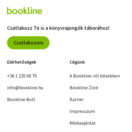
Csatlakozz Te is a könyvrajongók táborához!
Csatlakozom
Elérhetőségek
Cégünk
+36 1 235 60 70
A Bookline-ról bővebben
info@bookline.hu
Bookline Zöld
Bookline Bolt
Karrier
Impresszum
Médiaajánlat