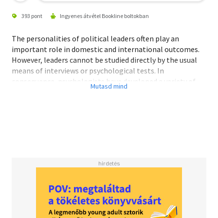
393 pont
Ingyenes átvétel Bookline boltokban
The personalities of political leaders often play an
important role in domestic and international outcomes.
However, leaders cannot be studied directly by the usual
means of interviews or psychological tests. In
consequence, psychologists have developed a variety of
indirect methods to assess and measure personality "at a
distance." Many of these at-a-distance measures are based
on content analysis of what leaders say or write.
Political Leaders at a Distance
begins by describing several
cases when leaders' personality played critical roles in
important political outcomes, such as the outbreak of
war in 1914. The book then reviews the history of at-a-
distance studies and offers a conceptual framework for
personality, consisting of four different elements: social
contexts, traits, cognitions, and motives.