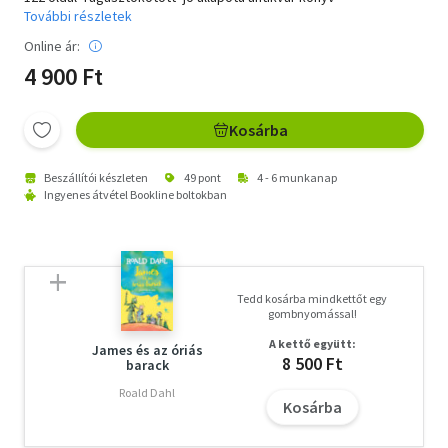
További részletek
Online ár:
4 900 Ft
Kosárba
Beszállítói készleten
49 pont
4 - 6 munkanap
Ingyenes átvétel Bookline boltokban
Tedd kosárba mindkettőt egy
gombnyomással!
A kettő együtt:
James és az óriás
8 500 Ft
barack
Roald Dahl
Kosárba