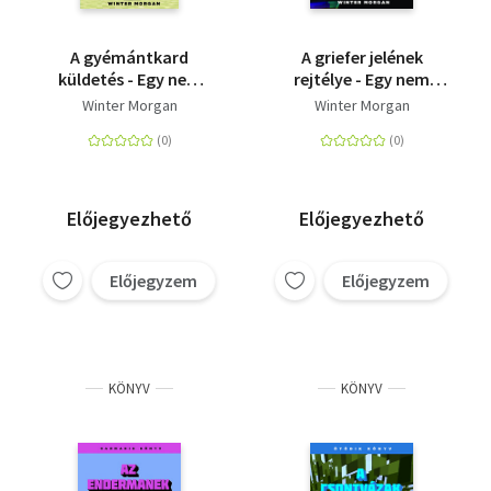
A gyémántkard
A griefer jelének
küldetés - Egy nem
rejtélye - Egy nem
hivatalos Minecraft
hivatalos Minecraft
Winter Morgan
Winter Morgan
regény 1.
regény 2.
Előjegyezhető
Előjegyezhető
Előjegyzem
Előjegyzem
KÖNYV
KÖNYV