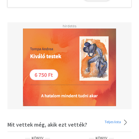
Teljes lista
Mit vettek még, akik ezt vették?
KÖNYV
KÖNYV