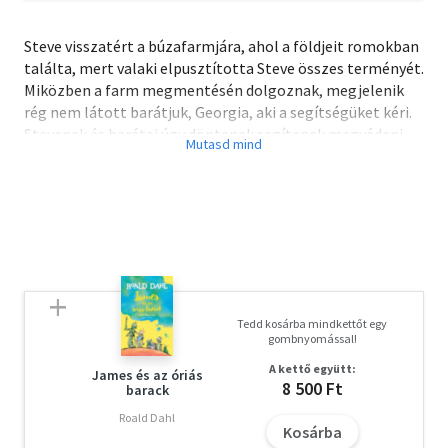
Steve visszatért a búzafarmjára, ahol a földjeit romokban
találta, mert valaki elpusztította Steve összes terményét.
Miközben a farm megmentésén dolgoznak, megjelenik
rég nem látott barátjuk, Georgia, aki a segítségüket kéri.
Stevenek és barátai úgy döntenek segítenek megvédeni
Georgia faluját a csontvázaktól, de már az úton is nehéz
dolguk akad. Meg kell küzdeniük a szivárnyszínű
grieferekkel.
Steve és csapata beleegyezik, hogy segítséget nyújt egy
csontváz-invázióval szemben, de vajon mindez csak egy
griefer tervének a része?
Tedd kosárba mindkettőt egy
gombnyomással!
A kettő együtt:
James és az óriás
8 500 Ft
barack
Roald Dahl
Kosárba