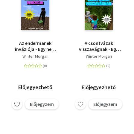
Az endermanek
A csontvázak
inváziója - Egy nem
visszavágnak - Egy
hivatalos Minecraft
nem hivatalos
Winter Morgan
Winter Morgan
regény 3.
Minecraft regény 5.
Előjegyezhető
Előjegyezhető
Előjegyzem
Előjegyzem