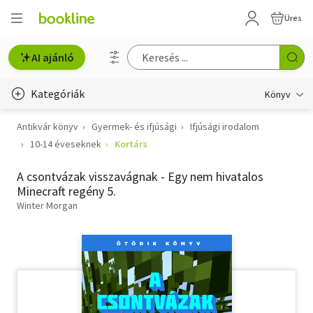
Üres
AI ajánló
Kategóriák
Könyv
Antikvár könyv
Gyermek- és ifjúsági
Ifjúsági irodalom
Életmód, egészség
10-14 éveseknek
Kortárs
Erotika
A csontvázak visszavágnak - Egy nem hivatalos
Gyermek- és ifjúsági
Minecraft regény 5.
Winter Morgan
Hobbi, szabadidő
Irodalom
Művészet
Szakkönyv