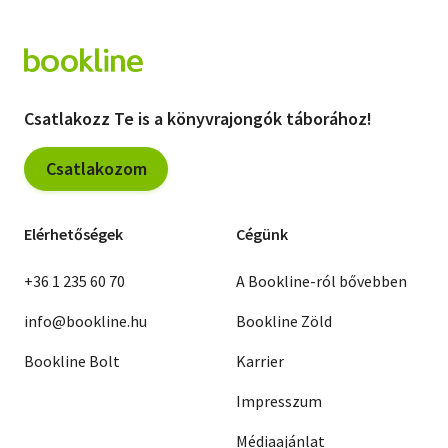
Csatlakozz Te is a könyvrajongók táborához!
Csatlakozom
Elérhetőségek
Cégünk
+36 1 235 60 70
A Bookline-ról bővebben
info@bookline.hu
Bookline Zöld
Bookline Bolt
Karrier
Impresszum
Médiaajánlat