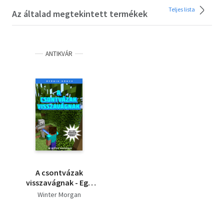
Teljes lista
Az általad megtekintett termékek
ANTIKVÁR
A csontvázak
visszavágnak - Egy
nem hivatalos
Winter Morgan
Minecraft regény 5.