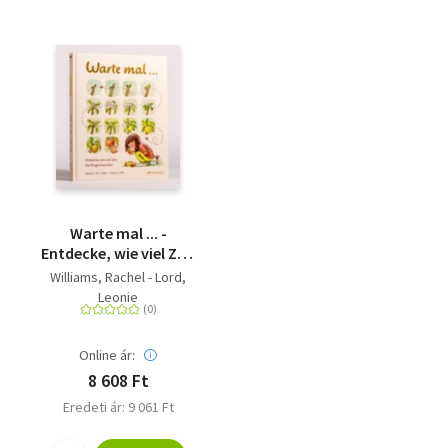
Warte mal ... -
Entdecke, wie viel Zeit
die Dinge brauchen;
Williams, Rachel - Lord,
ein Sachbilderbuch für
Leonie
Kinder ab 5 Jahren -
Ausgezeichnet mit
dem
Online ár:
JugendSachbuchPreis
8 608 Ft
2025
Eredeti ár: 9 061 Ft