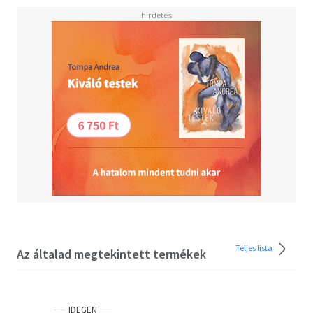
Jahrhundert zeigt dieses zauberhaft illustrierte Buch in 18
kleinen Bildgeschichten, warum wir im Leben viel Geduld
brauchen. "Gut Ding will Weile haben" ist leicht gesagt,
aber für Kinder schwer zu verstehen. Insbesondere in
unserer heutigen technologisierten Welt, in der scheinbar
alles immer sofort möglich ist. Umso wichtiger ist es,
innezuhalten und die Zeit und den Weg zum Ziel
auszukosten und wertzuschätzen. Wunderschön
ausgestattet mit Goldfolie und Prägung auf dem
Cover.Ausgezeichnet mit dem JugendSachbuchPreis
2025"Warte mal... besticht durch ein besonders
gelungenes Layout mit nicht zu langen Texten und Kinder
sehr ansprechenden Illustrationen."
Theo Kaufmann,
JugendSachbuchPreis
Ausstattung: mit Goldfolie und Prägung auf dem Cover
Teljes lista
Az általad megtekintett termékek
IDEGEN