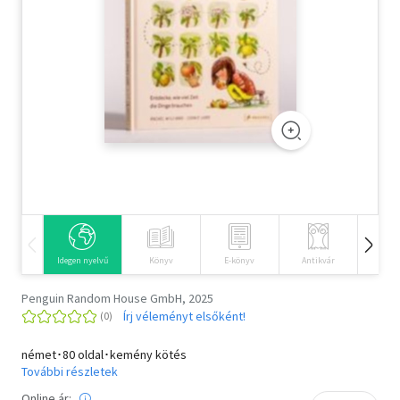
Szótár, nyelvkönyv
Tankönyv, segédkönyv
Társadalomtudomány
Természettudomány
Történelem
Vallás
Idegen nyelvű
Könyv
E-könyv
Antikvár
Hangos
Penguin Random House GmbH, 2025
Írj véleményt elsőként!
német･80 oldal･kemény kötés
További részletek
Online ár: