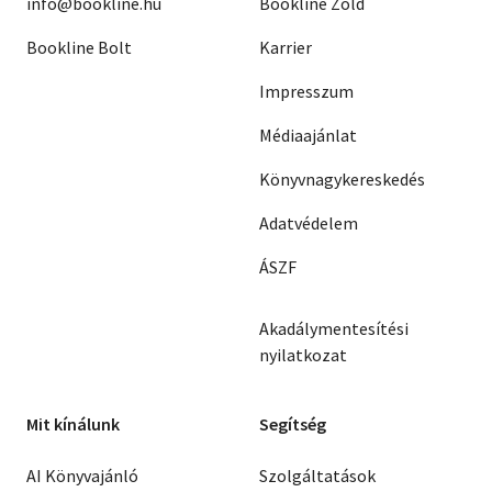
info@bookline.hu
Bookline Zöld
Bookline Bolt
Karrier
Impresszum
Médiaajánlat
Könyvnagykereskedés
Adatvédelem
ÁSZF
Akadálymentesítési
nyilatkozat
Mit kínálunk
Segítség
AI Könyvajánló
Szolgáltatások