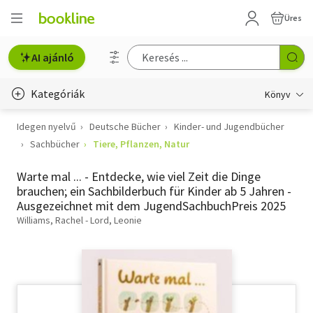
Üres
AI ajánló
Kategóriák
Könyv
Idegen nyelvű
Deutsche Bücher
Kinder- und Jugendbücher
Életmód, egészség
Sachbücher
Tiere, Pflanzen, Natur
Erotika
Warte mal ... - Entdecke, wie viel Zeit die Dinge
Gyermek- és ifjúsági
brauchen; ein Sachbilderbuch für Kinder ab 5 Jahren -
Ausgezeichnet mit dem JugendSachbuchPreis 2025
Hobbi, szabadidő
Williams, Rachel - Lord, Leonie
Irodalom
Művészet
Szakkönyv