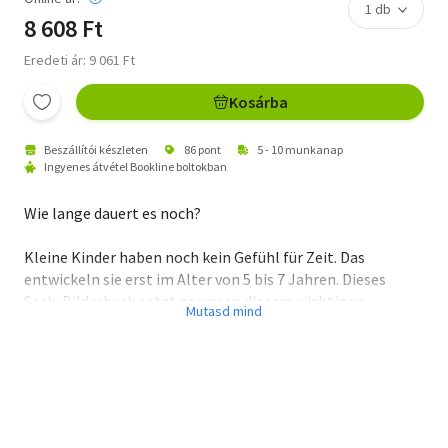
8 608 Ft
Eredeti ár: 9 061 Ft
Kosárba
Beszállítói készleten
86 pont
5 - 10 munkanap
Ingyenes átvétel Bookline boltokban
Wie lange dauert es noch?
Kleine Kinder haben noch kein Gefühl für Zeit. Das
entwickeln sie erst im Alter von 5 bis 7 Jahren. Dieses
Sach-Bilderbuch setzt genau an diesem wichtigen
Entwicklungsprozess an und hilft Kindern zu verstehen,
warum Dinge ihre Zeit brauchen.In acht Minuten erreicht
das Licht der Sonne die Erde, an einem Tag lernt eine
Libelle zu fliegen, in 25 Jahren entsteht ein Korallenriff
und mehr als 100 Jahre lebt eine Galapagos-
Riesenschildkröte. Von einer Minute bis zu einem