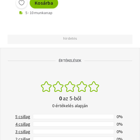
Kosárba
5 - 10 munkanap
ÉRTÉKELÉSEK
0
az 5-ből
0 értékelés alapján
5 csillag
0%
4 csillag
0%
3 csillag
0%
2 csillag
0%