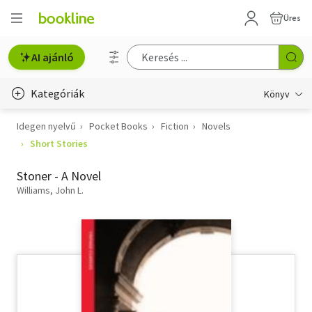
Üres
AI ajánló
Kategóriák
Könyv
Idegen nyelvű
Pocket Books
Fiction
Novels
Életmód, egészség
Short Stories
Erotika
Stoner - A Novel
Gyermek- és ifjúsági
Williams, John L.
Hobbi, szabadidő
Irodalom
Művészet
Szakkönyv