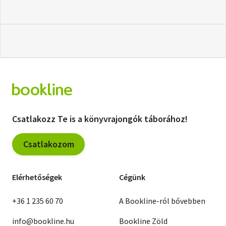
Csatlakozz Te is a könyvrajongók táborához!
Csatlakozom
Elérhetőségek
Cégünk
+36 1 235 60 70
A Bookline-ról bővebben
info@bookline.hu
Bookline Zöld