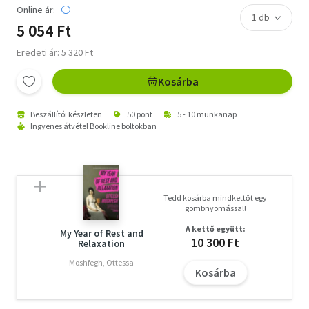
Online ár:
5 054 Ft
Eredeti ár: 5 320 Ft
Kosárba
Beszállítói készleten
50 pont
5 - 10 munkanap
Ingyenes átvétel Bookline boltokban
Tedd kosárba mindkettőt egy
gombnyomással!
A kettő együtt:
My Year of Rest and
10 300 Ft
Relaxation
Moshfegh, Ottessa
Kosárba