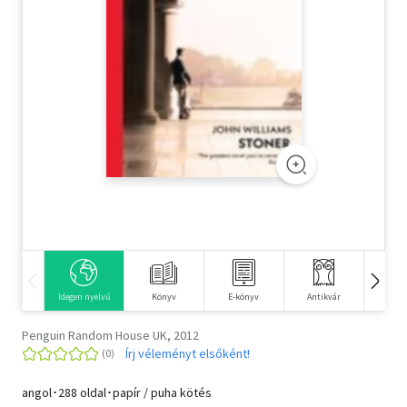
Szótár, nyelvkönyv
Tankönyv, segédkönyv
Társadalomtudomány
Természettudomány
Történelem
Vallás
Idegen nyelvű
Könyv
E-könyv
Antikvár
Hangos
Penguin Random House UK, 2012
Írj véleményt elsőként!
angol･288 oldal･papír / puha kötés