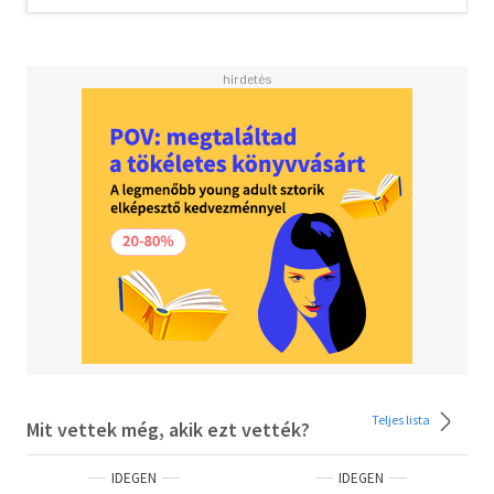
sad, wise and elegant novel' Nick Hornby<BR>
<BR>INTRODUCED BY JOHN McGAHERN
Teljes lista
Mit vettek még, akik ezt vették?
IDEGEN
IDEGEN