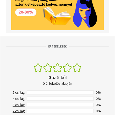
ÉRTÉKELÉSEK
0
az 5-ből
0 értékelés alapján
5 csillag
0%
4 csillag
0%
3 csillag
0%
2 csillag
0%