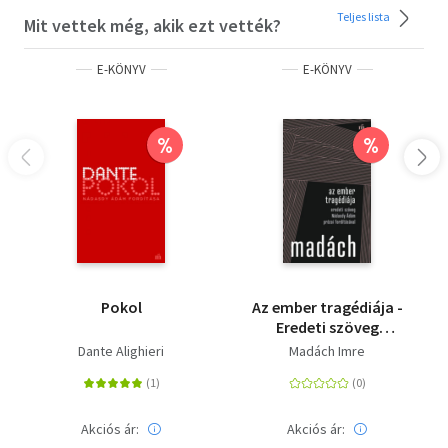
Teljes lista
Mit vettek még, akik ezt vették?
E-KÖNYV
E-KÖNYV
%
%
Pokol
Az ember tragédiája -
Eredeti szöveg
Nádasdy Ádám prózai
Dante Alighieri
Madách Imre
fordításával
Akciós ár:
Akciós ár: