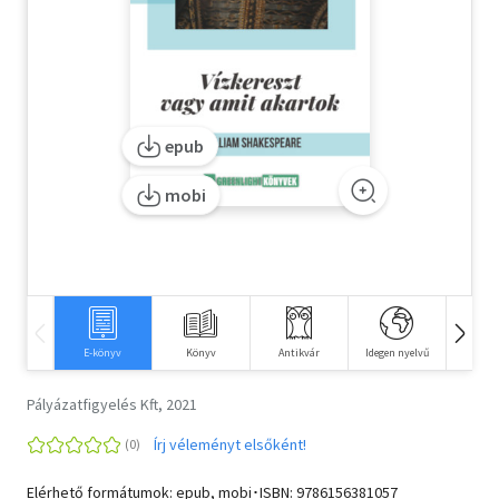
Szótár, nyelvkönyv
Tankönyv, segédkönyv
Társadalomtudomány
epub
Természettudomány
mobi
Történelem
Vallás
E-könyv
Könyv
Antikvár
Idegen nyelvű
Hangos
Pályázatfigyelés Kft, 2021
Írj véleményt elsőként!
Elérhető formátumok: epub, mobi･ISBN:
9786156381057