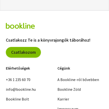
Csatlakozz Te is a könyvrajongók táborához!
Csatlakozom
Elérhetőségek
Cégünk
+36 1 235 60 70
A Bookline-ról bővebben
info@bookline.hu
Bookline Zöld
Bookline Bolt
Karrier
Impresszum