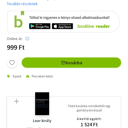
További részletek
Online ár:
999 Ft
Kosárba
9 pont
Perceken belül
Tedd kosárba mindkettőt egy
gombnyomással!
A kettő együtt:
Lear király
1 524 Ft