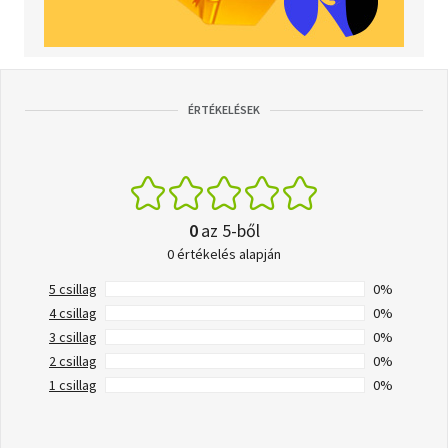
ÉRTÉKELÉSEK
0
az 5-ből
0 értékelés alapján
5 csillag
0%
4 csillag
0%
3 csillag
0%
2 csillag
0%
1 csillag
0%