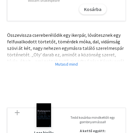
William Shakespeare
Kosárba
Összevissza csereberélődik egy ikerpár, lóvátesznek egy
felfuvalkodott törtetőt, tömérdek móka, dal, vidámság
szövi át két, nagy nehezen egymásra találó szerelmespár
történetét. „Oly' darab ez, aminőt a közönség szeret,
kíván, óhajt – ami nektek kell”, mondta Szász Károly erről
a vígjátékról, amelynek már a címe is jókedvre derít.
A letöltéssel kapcsolatos kérdésekre
itt
találhat választ.
Tedd kosárba mindkettőt egy
gombnyomással!
A kettő együtt:
Lear király