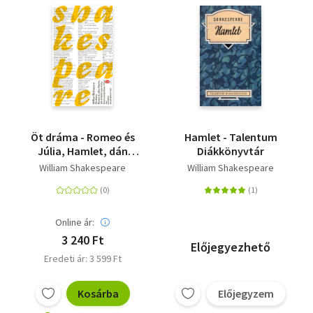
Öt dráma - Romeo és
Hamlet - Talentum
Júlia, Hamlet, dán
Diákkönyvtár
királyfi, Lear király,
William Shakespeare
William Shakespeare
Szentivánéji álom,
Vihar
Online ár:
3 240 Ft
Előjegyezhető
Eredeti ár: 3 599 Ft
Kosárba
Előjegyzem