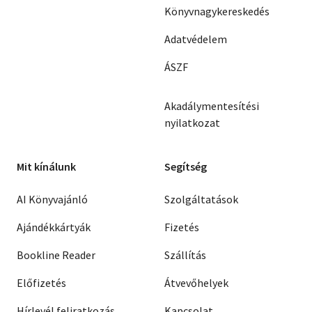
Könyvnagykereskedés
Adatvédelem
ÁSZF
Akadálymentesítési
nyilatkozat
Mit kínálunk
Segítség
AI Könyvajánló
Szolgáltatások
Ajándékkártyák
Fizetés
Bookline Reader
Szállítás
Előfizetés
Átvevőhelyek
Hírlevél feliratkozás
Kapcsolat