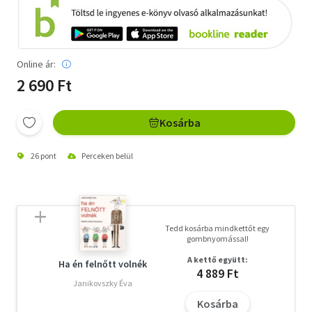
Online ár:
2 690 Ft
Kosárba
26 pont
Perceken belül
Tedd kosárba mindkettőt egy
gombnyomással!
A kettő együtt:
Ha én felnőtt volnék
4 889 Ft
Janikovszky Éva
Kosárba