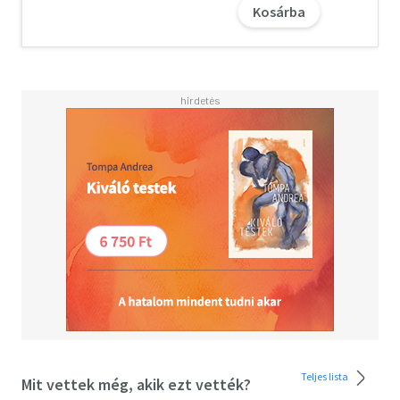
egyensúlyozva és adagolva az eltérő stílusú, eredetű, korú
Kosárba
és hosszúságú meséket. Bátran rábízhatjuk magunkat
William Butler Yeats kezére és szellemére: a hihetetlenül
gazdag ír monda- és mesevilág színes keresztmetszetét
kapjuk ettől a kötettől, ami első ízben jelenik meg
magyar nyelven. Ez a gyűjtemény megerősíti Yeats
meggyőződését, hogy a képzelet minden élet és
művészet forrása. Remélem, hogy Magyarország
gyermekei úgy élvezik majd ezeket a nagyszerű
történeteket, ahogy az én gyermekeim, és ahogy őket,
úgy a magyar gyermekeket is elröpíti a képzelet és álmok
világába, a hajdani és mitikus Írország földjére.—Ronan
Gargan, Írország magyarországi nagykövete.
A letöltéssel kapcsolatos kérdésekre
itt
találhat választ.
Teljes lista
Mit vettek még, akik ezt vették?