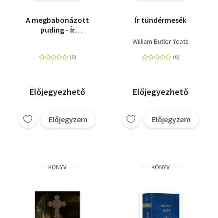
A megbabonázott
Ír tündérmesék
puding - Ír
tündérmesék és
William Butler Yeats
babonák
Előjegyezhető
Előjegyezhető
Előjegyzem
Előjegyzem
KÖNYV
KÖNYV