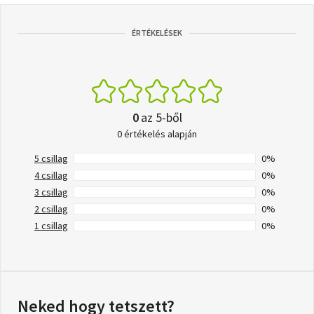
ÉRTÉKELÉSEK
0
az 5-ből
0 értékelés alapján
5 csillag
0%
4 csillag
0%
3 csillag
0%
2 csillag
0%
1 csillag
0%
Neked hogy tetszett?