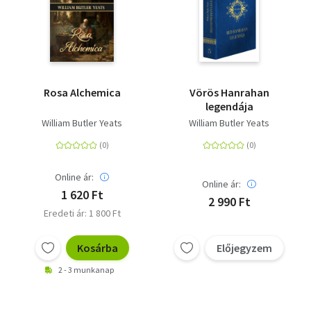
Rosa Alchemica
Vörös Hanrahan
legendája
William Butler Yeats
William Butler Yeats
Online ár:
Online ár:
1 620 Ft
2 990 Ft
Eredeti ár: 1 800 Ft
Kosárba
Előjegyzem
2 - 3 munkanap