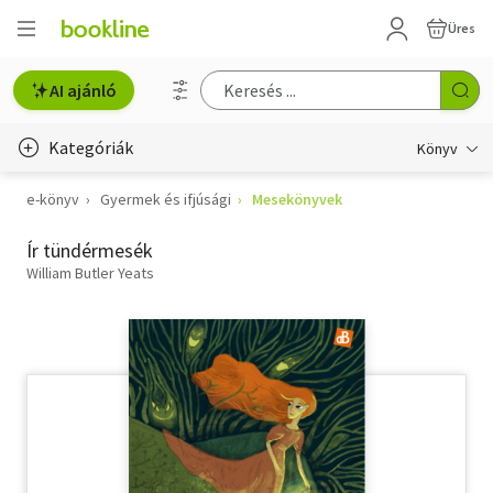
Üres
AI ajánló
Kategóriák
Könyv
e-könyv
Gyermek és ifjúsági
Mesekönyvek
Életmód, egészség
Ír tündérmesék
Erotika
William Butler Yeats
Gyermek- és ifjúsági
Hobbi, szabadidő
Irodalom
Művészet
Szakkönyv