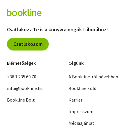
Csatlakozz Te is a könyvrajongók táborához!
Csatlakozom
Elérhetőségek
Cégünk
+36 1 235 60 70
A Bookline-ról bővebben
info@bookline.hu
Bookline Zöld
Bookline Bolt
Karrier
Impresszum
Médiaajánlat