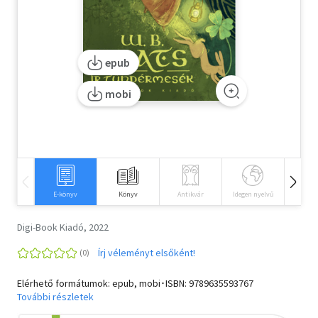
Szótár, nyelvkönyv
Tankönyv, segédkönyv
epub
Társadalomtudomány
mobi
Természettudomány
Történelem
Vallás
E-könyv
Könyv
Antikvár
Idegen nyelvű
Hangos
Digi-Book Kiadó, 2022
Írj véleményt elsőként!
Elérhető formátumok: epub, mobi･ISBN:
9789635593767
További részletek