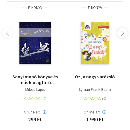
E-KÖNYV
E-KÖNYV
Sanyi manó könyve és
Óz, a nagy varázsló
más kacagtató
történet
Mikes Lajos
Lyman Frank Baum
Online ár:
Online ár:
299 Ft
1 990 Ft