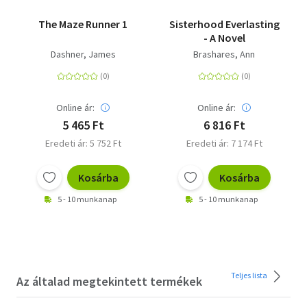
The Maze Runner 1
Sisterhood Everlasting
- A Novel
Dashner, James
Brashares, Ann
Online ár:
Online ár:
5 465 Ft
6 816 Ft
Eredeti ár: 5 752 Ft
Eredeti ár: 7 174 Ft
Kosárba
Kosárba
5 - 10 munkanap
5 - 10 munkanap
Teljes lista
Az általad megtekintett termékek