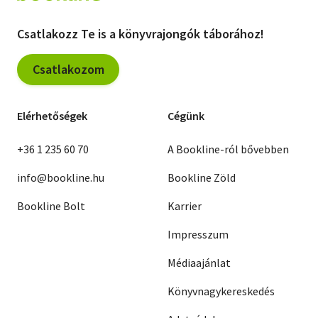
Csatlakozz Te is a könyvrajongók táborához!
Csatlakozom
Elérhetőségek
Cégünk
+36 1 235 60 70
A Bookline-ról bővebben
info@bookline.hu
Bookline Zöld
Bookline Bolt
Karrier
Impresszum
Médiaajánlat
Könyvnagykereskedés