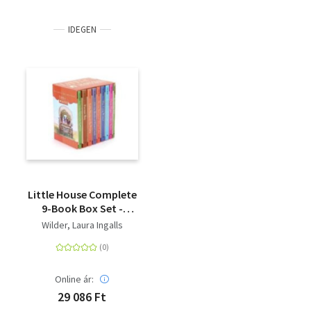
IDEGEN
Little House Complete
9-Book Box Set -
Books 1 to 9
Wilder, Laura Ingalls
Online ár:
29 086 Ft