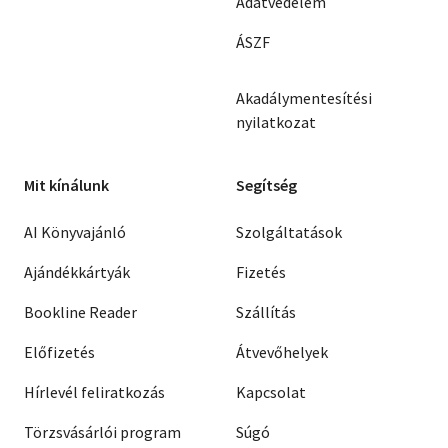
Adatvédelem
ÁSZF
Akadálymentesítési
nyilatkozat
Mit kínálunk
Segítség
AI Könyvajánló
Szolgáltatások
Ajándékkártyák
Fizetés
Bookline Reader
Szállítás
Előfizetés
Átvevőhelyek
Hírlevél feliratkozás
Kapcsolat
Törzsvásárlói program
Súgó