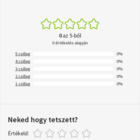
0
az 5-ből
0 értékelés alapján
5 csillag
0%
4 csillag
0%
3 csillag
0%
2 csillag
0%
1 csillag
0%
Neked hogy tetszett?
Értékeld: