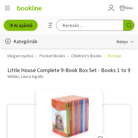
Üres
AI ajánló
Kategóriák
Könyv
Idegen nyelvű
Pocket Books
Children's Books
Fiction
Életmód, egészség
Little House Complete 9-Book Box Set - Books 1 to 9
Erotika
Wilder, Laura Ingalls
Gyermek- és ifjúsági
Hobbi, szabadidő
Irodalom
Művészet
Szakkönyv