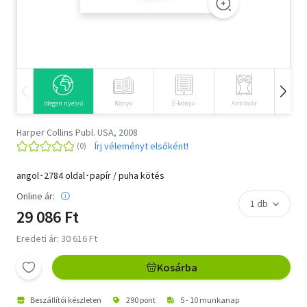
Szótár, nyelvkönyv
Tankönyv, segédkönyv
Társadalomtudomány
Idegen nyelvű
Könyv
E-könyv
Antikvár
Hangos
Természettudomány
Harper Collins Publ. USA, 2008
Történelem
Írj véleményt elsőként!
Vallás
angol･2784 oldal･papír / puha kötés
Online ár:
29 086 Ft
Eredeti ár: 30 616 Ft
Kosárba
Beszállítói készleten
290 pont
5 - 10 munkanap