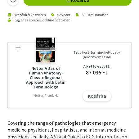
Kosárba
Beszállítói készleten
525 pont
5 - 10 munkanap
Ingyenes átvétel Bookline boltokban
Tedd kosárba mindkettőt egy
gombnyomással!
A kettő együtt:
Netter Atlas of
87 035 Ft
Human Anatomy:
Classic Regional
Approach with Latin
Terminology
Kosárba
Netter, Frank H.
Covering the range of pathologies that emergency
medicine physicians, hospitalists, and internal medicine
physicians see daily, A Visual Guide to ECG Interpretation,