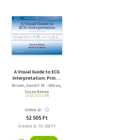
A Visual Guide to ECG
Interpretation: Print +
eBook with
Brown, David F. M. - Wilcox,
Multimedia
Susan Renee
Online ár:
52 505 Ft
Eredeti ár: 55 268 Ft