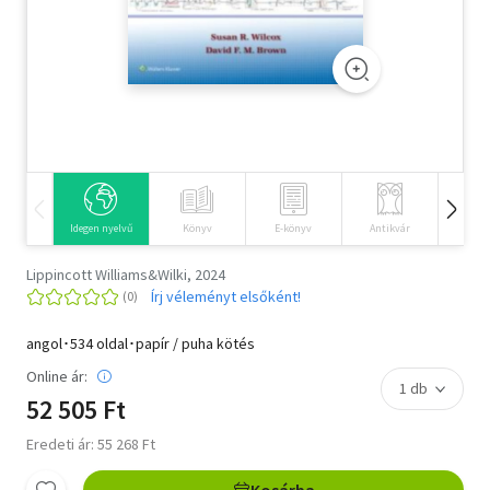
Szótár, nyelvkönyv
Tankönyv, segédkönyv
Társadalomtudomány
Természettudomány
Történelem
Idegen nyelvű
Könyv
E-könyv
Antikvár
Hangos
Vallás
Lippincott Williams&Wilki, 2024
Írj véleményt elsőként!
angol･534 oldal･papír / puha kötés
Online ár:
52 505 Ft
Eredeti ár: 55 268 Ft