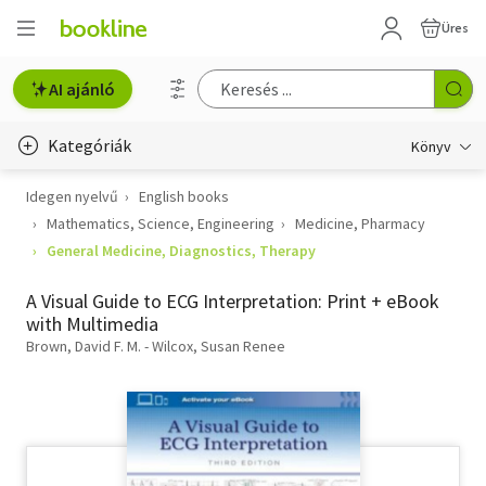
Üres
AI ajánló
Kategóriák
Könyv
Idegen nyelvű
English books
Életmód, egészség
Mathematics, Science, Engineering
Medicine, Pharmacy
Erotika
General Medicine, Diagnostics, Therapy
Gyermek- és ifjúsági
A Visual Guide to ECG Interpretation: Print + eBook
with Multimedia
Hobbi, szabadidő
Brown, David F. M. - Wilcox, Susan Renee
Irodalom
Művészet
Szakkönyv