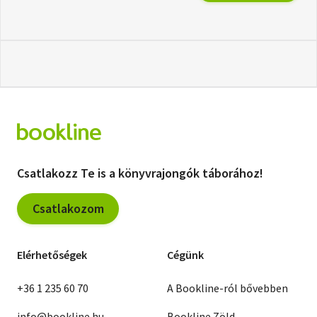
Csatlakozz Te is a könyvrajongók táborához!
Csatlakozom
Elérhetőségek
Cégünk
+36 1 235 60 70
A Bookline-ról bővebben
info@bookline.hu
Bookline Zöld