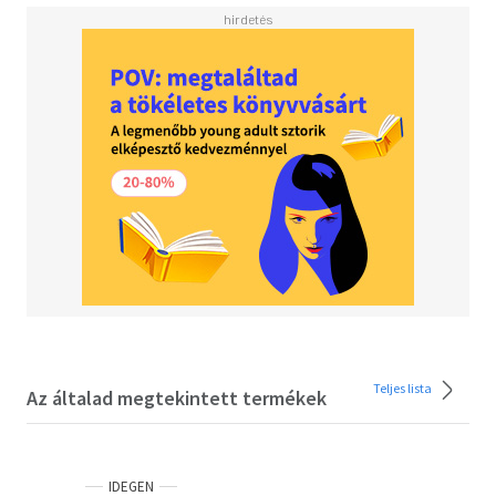
reader's interpretation skills. - Includes introductory
content that reflects anatomic processes and approaches
to reading ECGs, emphasizing rate, rhythm, axis,
intervals, and ischemia - Ideal for clinicians who have a
broad understanding of ECGs and need further training on
quick recognition of important patterns
Teljes lista
Az általad megtekintett termékek
IDEGEN