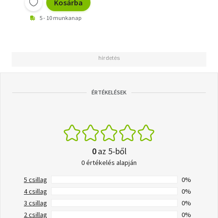
Kosárba
5 - 10 munkanap
ÉRTÉKELÉSEK
0
az 5-ből
0 értékelés alapján
5 csillag
0%
4 csillag
0%
3 csillag
0%
2 csillag
0%