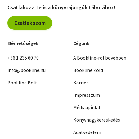
Csatlakozz Te is a könyvrajongók táborához!
Csatlakozom
Elérhetőségek
Cégünk
+36 1 235 60 70
A Bookline-ról bővebben
info@bookline.hu
Bookline Zöld
Bookline Bolt
Karrier
Impresszum
Médiaajánlat
Könyvnagykereskedés
Adatvédelem