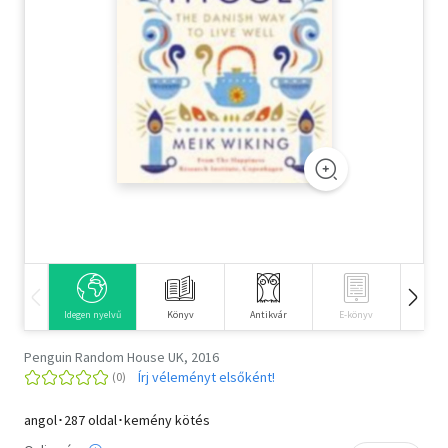
Szótár, nyelvkönyv
Tankönyv, segédkönyv
Társadalomtudomány
Természettudomány
Történelem
Vallás
Idegen nyelvű
Könyv
Antikvár
E-könyv
Hangos
Penguin Random House UK, 2016
Írj véleményt elsőként!
angol･287 oldal･kemény kötés