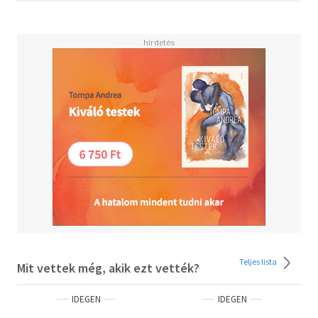
world!'<BR>'This book is made for lovers of creature
comforts'<BR>'Perfect for reading on a stormy January
night'<BR>'A lovely book to read during winter months, it
helps you detach from the chaos of life'<BR>'If you want a
book that takes you to a happy place every time, buy this
one'<BR><BR>Sunday Times bestseller, November 2016
Teljes lista
Mit vettek még, akik ezt vették?
IDEGEN
IDEGEN