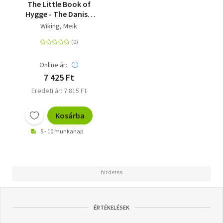
The Little Book of
Hygge - The Danish
Way to Live Well
Wiking, Meik
Online ár:
7 425 Ft
Eredeti ár: 7 815 Ft
Kosárba
5 - 10 munkanap
ÉRTÉKELÉSEK