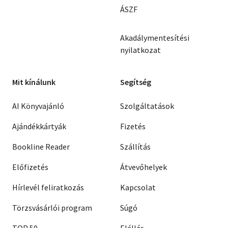
ÁSZF
Akadálymentesítési
nyilatkozat
Mit kínálunk
Segítség
AI Könyvajánló
Szolgáltatások
Ajándékkártyák
Fizetés
Bookline Reader
Szállítás
Előfizetés
Átvevőhelyek
Hírlevél feliratkozás
Kapcsolat
Törzsvásárlói program
Súgó
TOP 50
Elállás