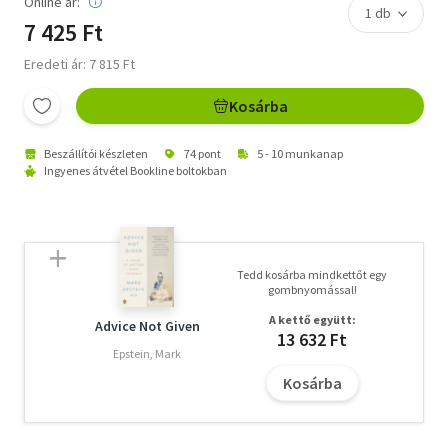
Online ár:
7 425 Ft
Eredeti ár: 7 815 Ft
Kosárba
Beszállítói készleten
74 pont
5 - 10 munkanap
Ingyenes átvétel Bookline boltokban
Tedd kosárba mindkettőt egy
gombnyomással!
A kettő együtt:
Advice Not Given
13 632 Ft
Epstein, Mark
Kosárba