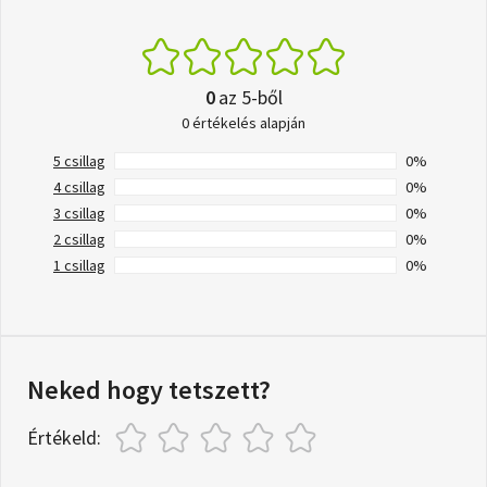
0
az 5-ből
0 értékelés alapján
5 csillag
0%
4 csillag
0%
3 csillag
0%
2 csillag
0%
1 csillag
0%
Neked hogy tetszett?
Értékeld: