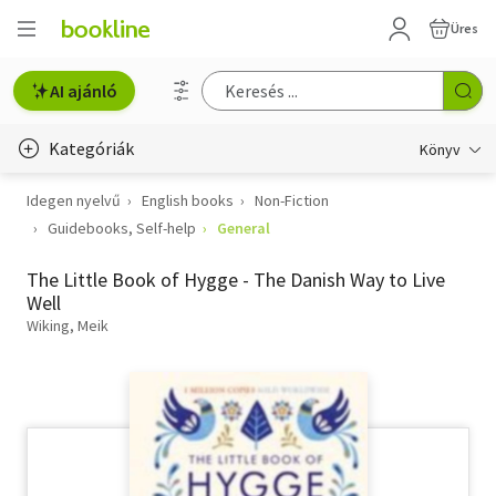
Üres
AI ajánló
Kategóriák
Könyv
Idegen nyelvű
English books
Non-Fiction
Életmód, egészség
Guidebooks, Self-help
General
Erotika
The Little Book of Hygge - The Danish Way to Live
Gyermek- és ifjúsági
Well
Wiking, Meik
Hobbi, szabadidő
Irodalom
Művészet
Szakkönyv