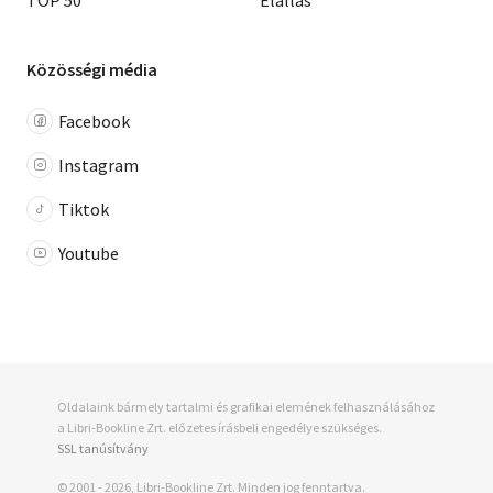
Közösségi média
Facebook
Instagram
Tiktok
Youtube
Oldalaink bármely tartalmi és grafikai elemének felhasználásához
a Libri-Bookline Zrt. előzetes írásbeli engedélye szükséges.
SSL tanúsítvány
© 2001 - 2026, Libri-Bookline Zrt. Minden jog fenntartva.