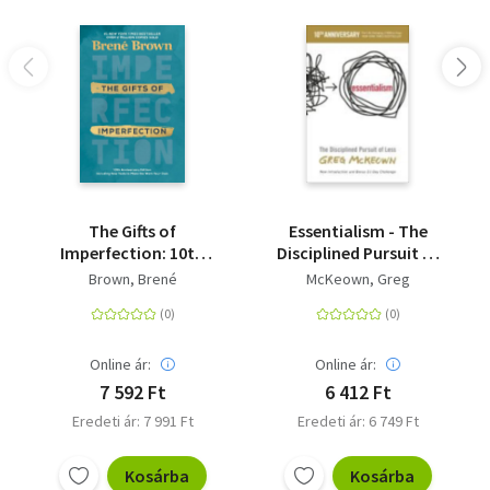
The Gifts of
Essentialism - The
Imperfection: 10th
Disciplined Pursuit of
Anniversary Edition -
Less
Brown, Brené
McKeown, Greg
Features a new
foreword and brand-
new tools
Online ár:
Online ár:
7 592 Ft
6 412 Ft
Eredeti ár: 7 991 Ft
Eredeti ár: 6 749 Ft
Kosárba
Kosárba