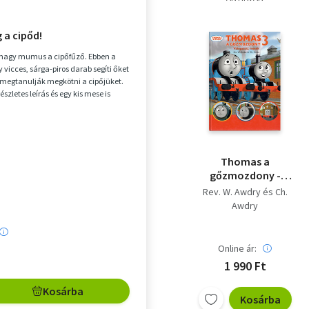
 a cipőd!
 nagy mumus a cipőfűző. Ebben a
 vicces, sárga-piros darab segíti őket
megtanulják megkötni a cipőjüket.
szletes leírás és egy kis mese is
Thomas a
gőzmozdony -
Válogatott mesék 3.
Rev. W. Awdry és Ch.
Awdry
Online ár:
1 990 Ft
Kosárba
Kosárba