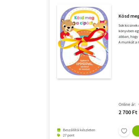
Kösd meg
Sok kicsinek
könyvben egy
abban, hogy 
A munkát a ré
segíti. ...
Online ár:
2 700 Ft
Beszállítói készleten
27 pont