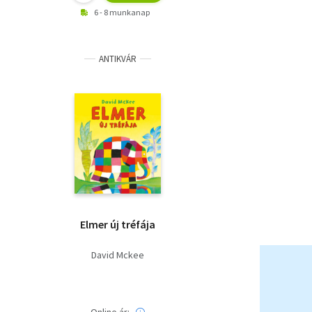
6 - 8 munkanap
ANTIKVÁR
Elmer új tréfája
David Mckee