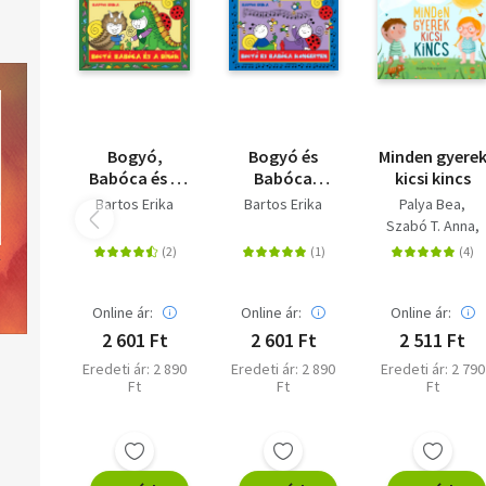
Bogyó,
Bogyó és
Minden gyere
Babóca és a
Babóca
kicsi kincs
Dínók
koncerten
Bartos Erika
Bartos Erika
Palya Bea
Szabó T. Anna
Gyurkó Szilvia
Online ár:
Online ár:
Online ár:
2 601 Ft
2 601 Ft
2 511 Ft
Eredeti ár: 2 890
Eredeti ár: 2 890
Eredeti ár: 2 790
Ft
Ft
Ft