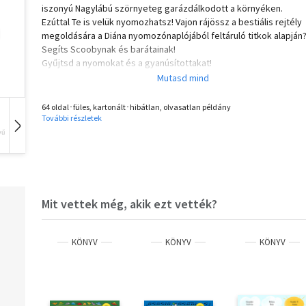
iszonyú Nagylábú szörnyeteg garázdálkodott a környéken.
Ezúttal Te is velük nyomozhatsz! Vajon rájössz a bestiális rejtély
megoldására a Diána nyomozónaplójából feltáruló titkok alapján
Segíts Scoobynak és barátainak!
Gyűjtsd a nyomokat és a gyanúsítottakat!
Oldd meg az iszonyú Nagylábú rejtélyét!
64 oldal･füles, kartonált･hibátlan, olvasatlan példány
További részletek
vű
Hangoskönyv
Film
Zene
Mit vettek még, akik ezt vették?
KÖNYV
KÖNYV
KÖNYV