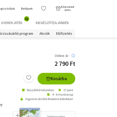
A kosarad
egisztrálok
Belépek
üres
új
GYEREKJÁTÉK
KIEGÉSZÍTŐ/AJÁNDÉK
örzsvásárlói program
Akciók
Előfizetés
Online ár:
2 790 Ft
Kosárba
Beszállítói készleten
27 pont
4 - 6 munkanap
Ingyenes átvétel Bookline boltokban
by
Tedd kosárba