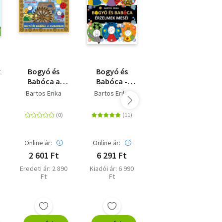
k
Bogyó és
Bogyó és
Mancs
Babóca a
Babóca -
Őrjárat: A
malomban
Érzelmek
dinófilm - A
Bartos Erika
Bartos Erika
Megan Roth
meséi
nagy dínó
kaland -
Mesekönyv a
mozifilm
alapján
Online ár:
Online ár:
Online ár:
2 601 Ft
6 291 Ft
2 700 Ft
Eredeti ár: 2 890
Kiadói ár: 6 990
Eredeti ár: 2 999
Ft
Ft
Ft