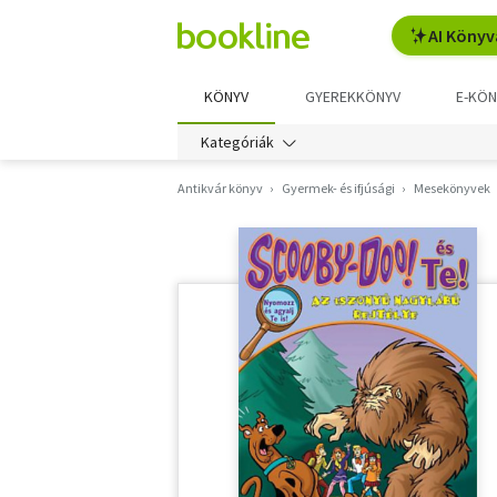
AI Könyv
KÖNYV
GYEREKKÖNYV
E-KÖN
Kategóriák
Antikvár könyv
Gyermek- és ifjúsági
Mesekönyvek