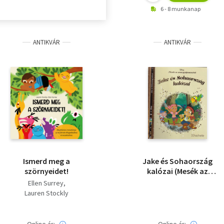
6 - 8 munkanap
ANTIKVÁR
ANTIKVÁR
Ismerd meg a
Jake és Sohaország
szörnyeidet!
kalózai (Mesék az
aranygyűjteményből)
Ellen Surrey
Lauren Stockly