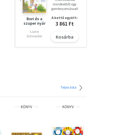
mindkettőt egy
gombnyomással!
?
A kettő együtt:
Bori és a
3 861 Ft
szuper nyár
Liane
Kosárba
Schneider
Teljes lista
KÖNYV
KÖNYV
KÖNYV
ÚJ