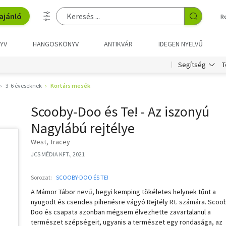
ajánló
R
YV
HANGOSKÖNYV
ANTIKVÁR
IDEGEN NYELVŰ
T
Segítség
3-6 éveseknek
Kortárs mesék
Scooby-Doo és Te! - Az iszonyú
Nagylábú rejtélye
West, Tracey
JCS MÉDIA KFT., 2021
Sorozat:
SCOOBY-DOO ÉS TE!
A Mámor Tábor nevű, hegyi kemping tökéletes helynek tűnt a
nyugodt és csendes pihenésre vágyó Rejtély Rt. számára. Scoo
Doo és csapata azonban mégsem élvezhette zavartalanul a
természet szépségeit, ugyanis a természet egy rondasága, az