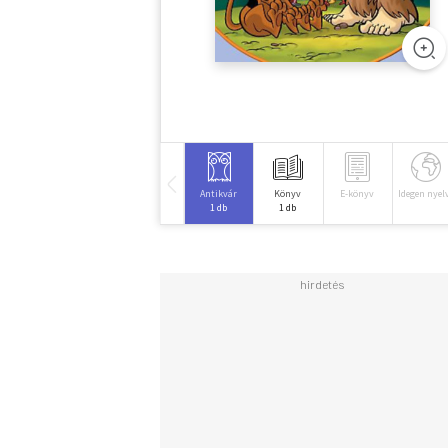
Antikvár
Könyv
E-könyv
Idegen nyel
1 db
1 db