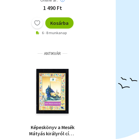
Online ár:
1 490 Ft
Kosárba
6 - 8 munkanap
ANTIKVÁR
Képeskönyv a Mesék
Mátyás királyról című