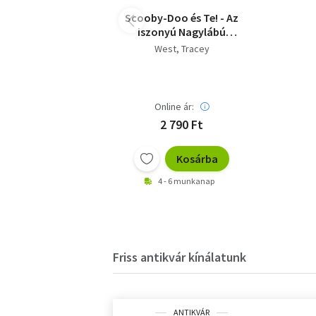
Scooby-Doo és Te! - Az
iszonyú Nagylábú
rejtélye
West, Tracey
Online ár:
2 790 Ft
Kosárba
4 - 6 munkanap
Friss antikvár kínálatunk
ANTIKVÁR