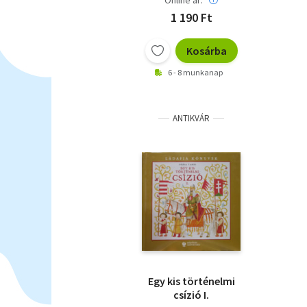
Online ár:
1 190 Ft
Kosárba
6 - 8 munkanap
ANTIKVÁR
Egy kis történelmi
csízió I.