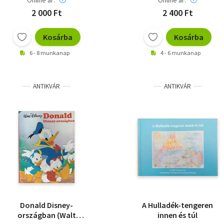
Online ár:
Online ár:
2 000 Ft
2 400 Ft
Kosárba
Kosárba
6 - 8 munkanap
4 - 6 munkanap
ANTIKVÁR
ANTIKVÁR
Donald Disney-
A Hulladék-tengeren
országban (Walt
innen és túl