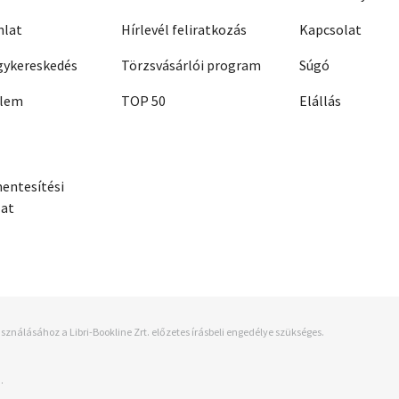
nlat
Hírlevél feliratkozás
Kapcsolat
ykereskedés
Törzsvásárlói program
Súgó
elem
TOP 50
Elállás
entesítési
zat
sználásához a Libri-Bookline Zrt. előzetes írásbeli engedélye szükséges.
.