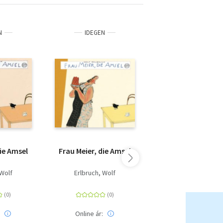
N
IDEGEN
IDEGEN
die Amsel
Frau Meier, die Amsel
Die große Frag
 Wolf
Erlbruch, Wolf
Erlbruch, Wolf
:
Online ár:
Online ár: