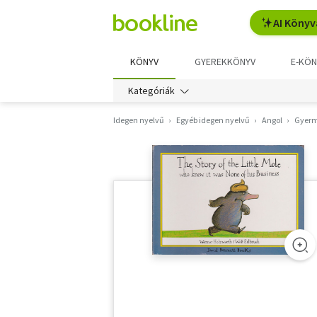
AI Könyv
KÖNYV
GYEREKKÖNYV
E-KÖN
Kategóriák
Idegen nyelvű
Egyéb idegen nyelvű
Angol
Gyer