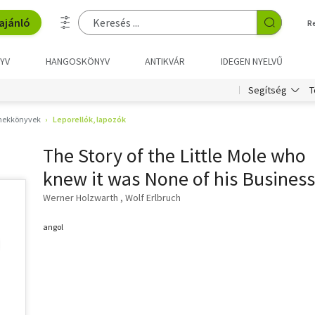
ajánló
R
YV
HANGOSKÖNYV
ANTIKVÁR
IDEGEN NYELVŰ
T
Segítség
mekkönyvek
Leporellók, lapozók
The Story of the Little Mole who
knew it was None of his Business
Werner Holzwarth
Wolf Erlbruch
angol