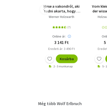
Mese a vakondról, aki
Vom klei
tudni akarta, hogy ki
der wiss
csinált a fejére
ihm a
Werner Holzwarth
Holzw
gemach
A
Online ár:
Onl
3 141 Ft
5
Eredeti ár: 3 490 Ft
Eredet
Kosárba
2 - 3 munkanap
5 -
Még több Wolf Erlbruch