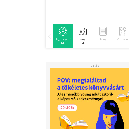
Idegen nyelvű
Könyv
E-könyv
Antikvár
4 db
1 db