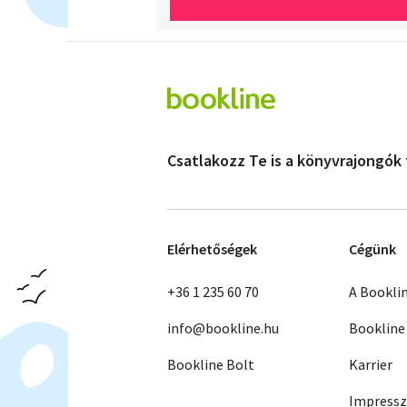
Csatlakozz Te is a könyvrajongók
Elérhetőségek
Cégünk
+36 1 235 60 70
A Bookli
info@bookline.hu
Bookline
Bookline Bolt
Karrier
Impress