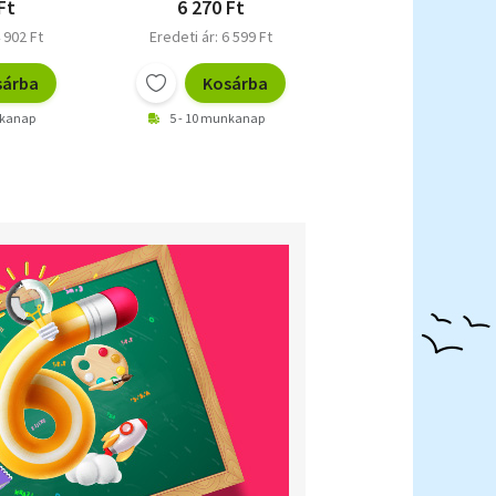
Ft
6 270 Ft
3 881 Ft
 902 Ft
Eredeti ár: 6 599 Ft
Eredeti ár: 4 085 F
sárba
Kosárba
Kosárb
nkanap
5 - 10 munkanap
5 - 10 munkanap