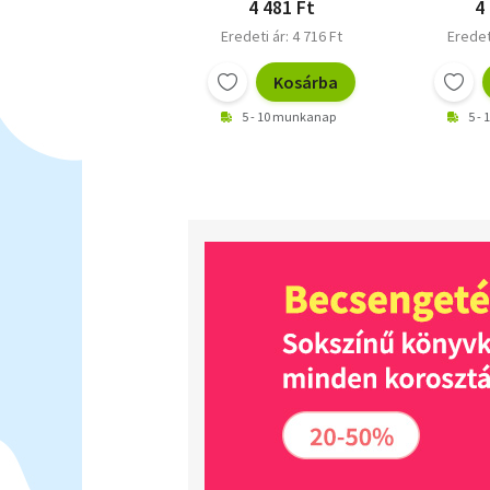
4 481 Ft
4
Eredeti ár: 4 716 Ft
Eredet
Kosárba
5 - 10 munkanap
5 -