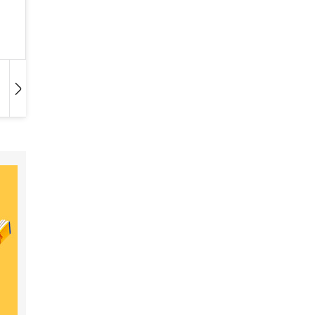
Hangoskönyv
Film
Zene