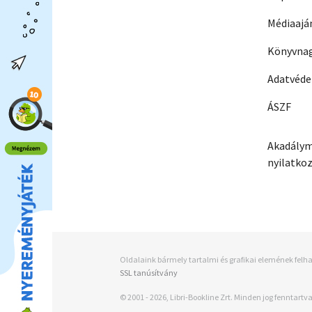
Médiaajá
Könyvnag
Adatvéd
ÁSZF
Akadálym
nyilatko
Oldalaink bármely tartalmi és grafikai elemének felha
SSL tanúsítvány
© 2001 - 2026, Libri-Bookline Zrt. Minden jog fenntartva