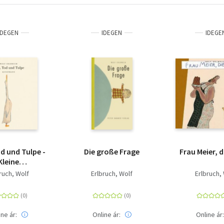
IDEGEN
IDEGEN
IDEGE
d und Tulpe -
Die große Frage
Frau Meier, 
Kleine
enkausgabe
ruch, Wolf
Erlbruch, Wolf
Erlbruch,
ine ár:
Online ár:
Online ár