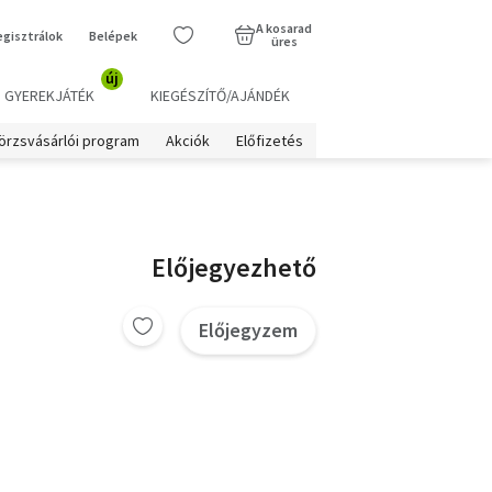
A kosarad
egisztrálok
Belépek
üres
új
GYEREKJÁTÉK
KIEGÉSZÍTŐ/AJÁNDÉK
örzsvásárlói program
Akciók
Előfizetés
Előjegyezhető
Előjegyzem