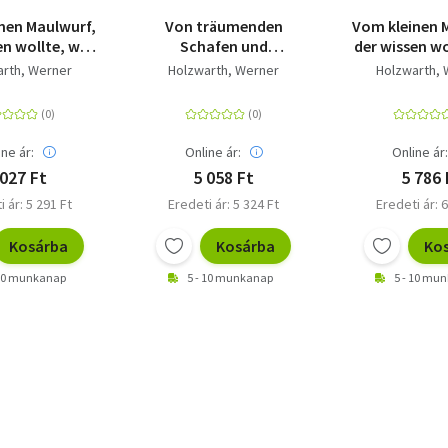
nen Maulwurf,
Von träumenden
Vom kleinen 
en wollte, wer
Schafen und
der wissen wo
uf den Kopf
schmunzelnden
ihm auf de
arth, Werner
Holzwarth, Werner
Holzwarth, 
t hat (Papp-
Krähen - 24 Gedichte
gemacht ha
usgabe)
zum Wiehern und
Rache des
Quieken, Tschilpen
Heiner
und Fiepen | Lustige
ine ár:
Online ár:
Online ár
Tiergedichte ab 8
 027 Ft
5 058 Ft
5 786 
Jahren für Klein und
i ár: 5 291 Ft
Eredeti ár: 5 324 Ft
Eredeti ár: 6
Groß
Kosárba
Kosárba
Ko
 10 munkanap
5 - 10 munkanap
5 - 10 mu