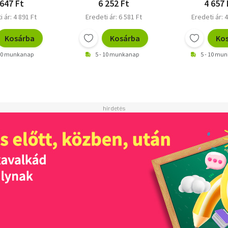
 647 Ft
6 252 Ft
4 657 
i ár: 4 891 Ft
Eredeti ár: 6 581 Ft
Eredeti ár: 4
Kosárba
Kosárba
Ko
 10 munkanap
5 - 10 munkanap
5 - 10 mu