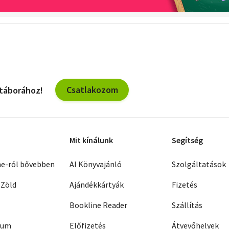
Csatlakozom
 táborához!
Mit kínálunk
Segítség
ne-ról bővebben
AI Könyvajánló
Szolgáltatások
 Zöld
Ajándékkártyák
Fizetés
Bookline Reader
Szállítás
zum
Előfizetés
Átvevőhelyek