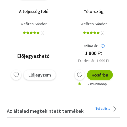
A teljesség felé
Télország
Weöres Sándor
Weöres Sándor
Online ár:
1 800 Ft
Előjegyezhető
Eredeti ár: 1 999 Ft
Előjegyzem
Kosárba
1 - 2 munkanap
Teljes lista
Az általad megtekintett termékek