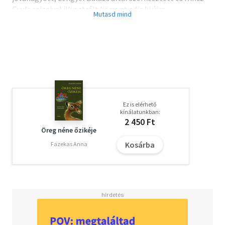
Gyula rajzaival illusztrált könyvet adja ki újra.
Remélhetőleg az új nemzedékek is Weöres Sándor
gyermekversein nőnek fel.
Ez is elérhető
kínálatunkban:
2 450 Ft
Öreg néne őzikéje
Kosárba
Fazekas Anna