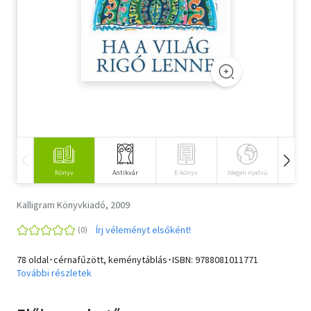
Szótár, nyelvkönyv
Tankönyv, segédkönyv
Társadalomtudomány
Természettudomány
Történelem
Vallás
Könyv
Antikvár
E-könyv
Idegen nyelvű
Hangos
Kalligram Könyvkiadó, 2009
Írj véleményt elsőként!
78 oldal･cérnafűzött, keménytáblás･ISBN:
9788081011771
További részletek