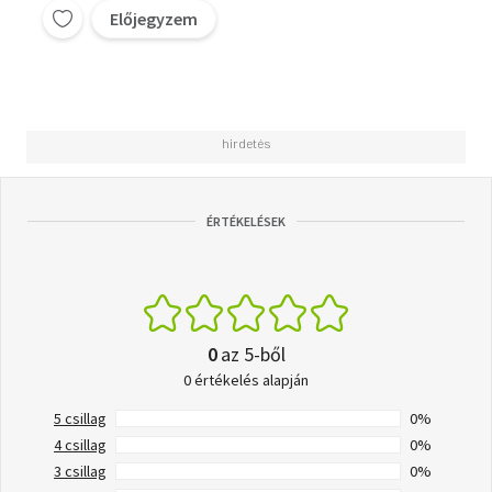
Előjegyzem
ÉRTÉKELÉSEK
0
az 5-ből
0 értékelés alapján
5 csillag
0%
4 csillag
0%
3 csillag
0%