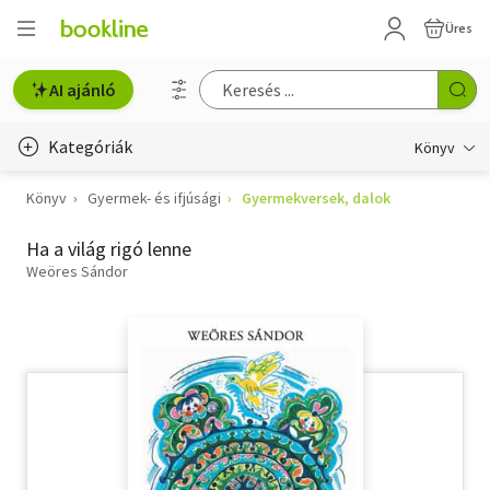
Üres
AI ajánló
Kategóriák
Könyv
Könyv
Gyermek- és ifjúsági
Gyermekversek, dalok
Életmód, egészség
Ha a világ rigó lenne
Erotika
Weöres Sándor
Gyermek- és ifjúsági
Hobbi, szabadidő
Irodalom
Művészet
Szakkönyv