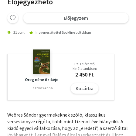
Előjegyezhető
Előjegyzem
21 pont
Ingyenes átvétel Bookline boltokban
Ez is elérhető
kínálatunkban:
2 450 Ft
Öreg néne őzikéje
Kosárba
Fazekas Anna
Weöres Sándor gyermekeknek szóló, klasszikus
verseskönyve régóta, több mint tizenöt éve hiánycikk. A
kiadó egyedi vállalkozása, hogy az „eredeti”, a szerző által
jóváhagyott, Lengyel Balázs által szerkesztett és Hincz