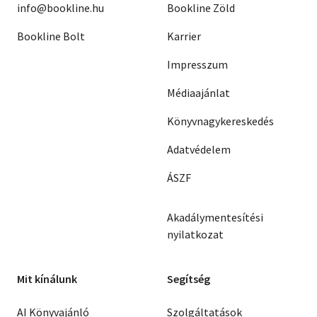
info@bookline.hu
Bookline Zöld
Bookline Bolt
Karrier
Impresszum
Médiaajánlat
Könyvnagykereskedés
Adatvédelem
ÁSZF
Akadálymentesítési
nyilatkozat
Mit kínálunk
Segítség
AI Könyvajánló
Szolgáltatások