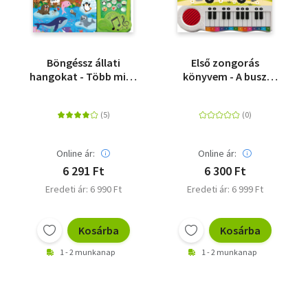
Böngéssz állati
Első zongorás
hangokat - Több mint
könyvem - A busz
50 hang
kereke
Online ár:
Online ár:
6 291 Ft
6 300 Ft
Eredeti ár: 6 990 Ft
Eredeti ár: 6 999 Ft
Kosárba
Kosárba
1 - 2 munkanap
1 - 2 munkanap