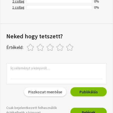
2 csillag
0%
1 csillag
0%
Neked hogy tetszett?
Értékeld:
Piszkozat mentése
Publikálás
Csak bejelentkezett felhasználók
Belépek
értékelhetik a könyvet.