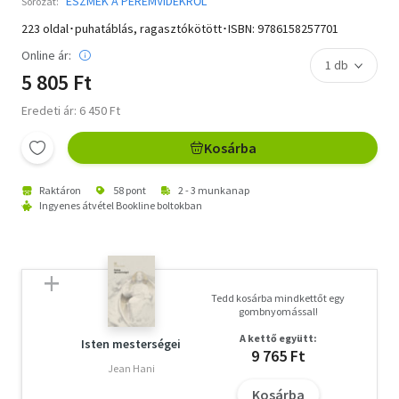
ESZMÉK A PEREMVIDÉKRŐL
Sorozat:
223 oldal･puhatáblás, ragasztókötött･ISBN:
9786158257701
Online ár:
5 805 Ft
Eredeti ár: 6 450 Ft
Kosárba
Raktáron
58 pont
2 - 3 munkanap
Ingyenes átvétel Bookline boltokban
Tedd kosárba mindkettőt egy
gombnyomással!
A kettő együtt:
Isten mesterségei
9 765 Ft
Jean Hani
Kosárba