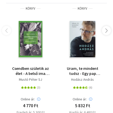
KÖNYV
KÖNYV
Csendben születik az
Uram, te mindent
élet - A belső ima
tudsz - Egy pap
tapasztalatairól
története az
Mustó Péter SJ
Hodász András
egyházról, politikáról
és a hit megőrzéséről
Online ár:
Online ár:
4 770 Ft
5 832 Ft
Eredeti ár: 5 300 Ft
Kiadói ár: 6 480 Ft