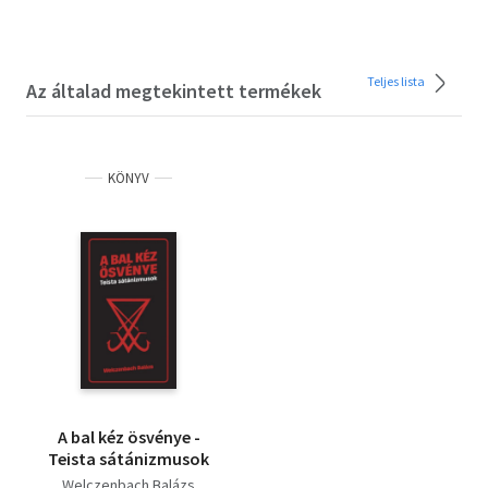
Teljes lista
Az általad megtekintett termékek
KÖNYV
A bal kéz ösvénye -
Teista sátánizmusok
Welczenbach Balázs