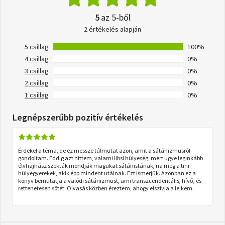
5
az 5-ből
2 értékelés alapján
5 csillag
100%
4 csillag
0%
3 csillag
0%
2 csillag
0%
1 csillag
0%
Legnépszerűbb pozitív értékelés
Érdekel a téma, de ez messze túlmutat azon, amit a sátánizmusról
gondoltam. Eddig azt hittem, valami libsi hülyeség, mert ugye leginkább
élvhajhász szekták mondják magukat sátánistának, na meg a tini
hülyegyerekek, akik épp mindent utálnak. Ezt ismerjük. Azonban ez a
könyv bemutatja a valódi sátánizmust, ami transzcendentális, hívő, és
rettenetesen sötét. Olvasás közben éreztem, ahogy elszívja a lelkem.