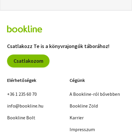
Csatlakozz Te is a könyvrajongók táborához!
Csatlakozom
Elérhetőségek
Cégünk
+36 1 235 60 70
A Bookline-ról bővebben
info@bookline.hu
Bookline Zöld
Bookline Bolt
Karrier
Impresszum