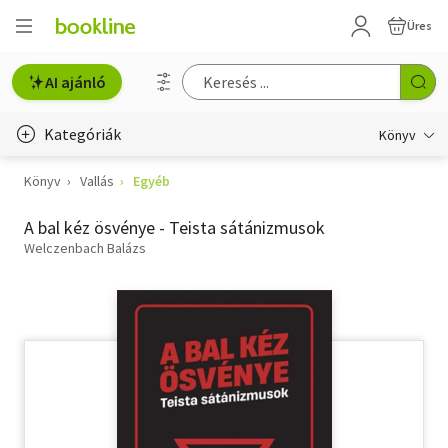
Üres
AI ajánló
Kategóriák
Könyv
Könyv
Vallás
Egyéb
Életmód, egészség
A bal kéz ösvénye - Teista sátánizmusok
Erotika
Welczenbach Balázs
Gyermek- és ifjúsági
Hobbi, szabadidő
Irodalom
Művészet
Szakkönyv