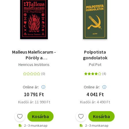
Malleus Maleficarum -
Polpotista
Pöröly a
gondolatok
boszorkányság ellen
Henricus Institoris
Pol Pot
Online ár:
Online ár:
10 791 Ft
4 041 Ft
Kiadói ár: 11 990 Ft
Kiadói ár: 4 490 Ft
Kosárba
Kosárba
2 - 3 munkanap
2 - 3 munkanap