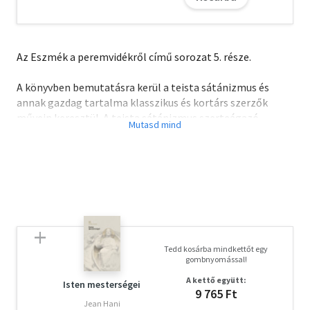
Az Eszmék a peremvidékről című sorozat 5. része.
A könyvben bemutatásra kerül a teista sátánizmus és
annak gazdag tartalma klasszikus és kortárs szerzők
művein keresztül. A teista sátánizmus szerteágazó
tematikájába nyújtunk betekintést, olyan témákban,
melyek magyar nyelven mind ez idáig nem voltak
elérhetők: többek közt a bal kéz ösvényének
hagyományába, a tradicionális sátánizmusba, a drakóniai
hagyományba, a gnosztikus luciferizmusba, az
antikozmikus gnózisba és káoszfilozófiába.
Olvasd el mások véleményét is!
Tedd kosárba mindkettőt egy
gombnyomással!
A kettő együtt:
Isten mesterségei
9 765 Ft
Jean Hani