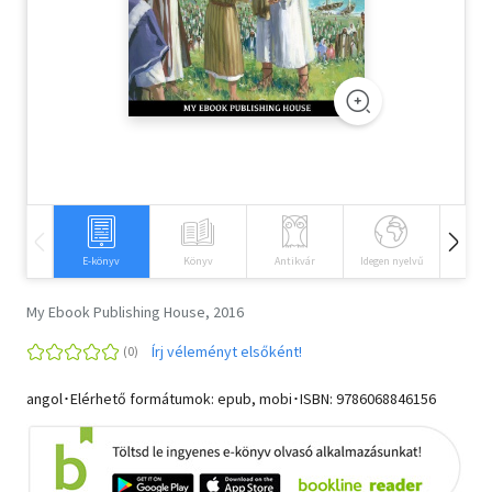
Szótár, nyelvkönyv
Tankönyv, segédkönyv
Társadalomtudomány
Természettudomány
Történelem
E-könyv
Könyv
Antikvár
Idegen nyelvű
Hangos
Vallás
My Ebook Publishing House, 2016
Írj véleményt elsőként!
angol･Elérhető formátumok: epub, mobi･ISBN:
9786068846156