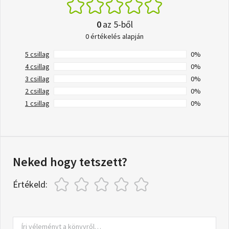
0
az 5-ből
0 értékelés alapján
5 csillag
0%
4 csillag
0%
3 csillag
0%
2 csillag
0%
1 csillag
0%
Neked hogy tetszett?
Értékeld: