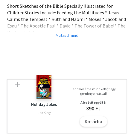
Short Sketches of the Bible Specially Illustrated for
ChildrenStories Include: Feeding the Multitudes * Jesus
Calms the Tempest * Ruth and Naomi * Moses * Jacob and
Esau * The Apostle Paul * David * The Tower of Babel* The
Boyhood of Jesus
A letöltéssel kapcsolatos kérdésekre
itt
találhat választ.
Tedd kosárba mindkettőt egy
gombnyomással!
A kettő együtt:
Holiday Jokes
390 Ft
Jeo King
Kosárba