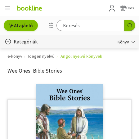
Üres
AI ajánló
Kategóriák
Könyv
e-könyv
Idegen nyelvű
Angol nyelvű könyvek
Életmód, egészség
Wee Ones' Bible Stories
Erotika
Gyermek- és ifjúsági
Hobbi, szabadidő
Irodalom
Művészet
Szakkönyv