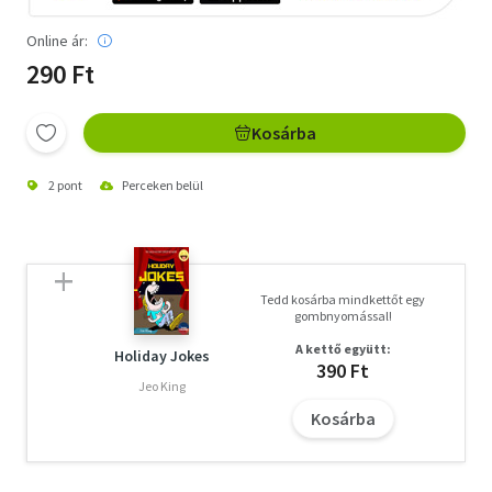
Online ár:
290 Ft
Kosárba
2 pont
Perceken belül
Tedd kosárba mindkettőt egy
gombnyomással!
A kettő együtt:
Holiday Jokes
390 Ft
Jeo King
Kosárba