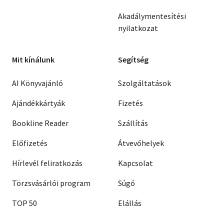
Akadálymentesítési
nyilatkozat
Mit kínálunk
Segítség
AI Könyvajánló
Szolgáltatások
Ajándékkártyák
Fizetés
Bookline Reader
Szállítás
Előfizetés
Átvevőhelyek
Hírlevél feliratkozás
Kapcsolat
Törzsvásárlói program
Súgó
TOP 50
Elállás