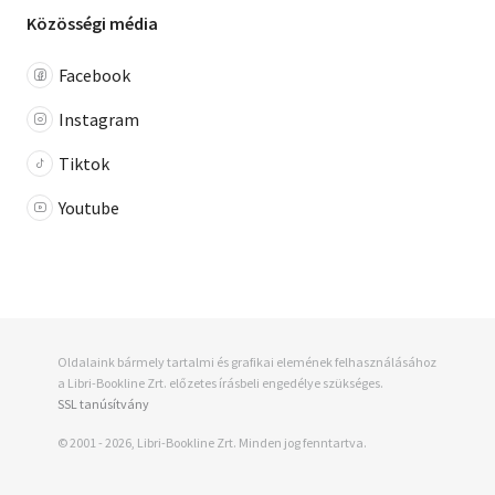
Közösségi média
Facebook
Instagram
Tiktok
Youtube
Oldalaink bármely tartalmi és grafikai elemének felhasználásához
a Libri-Bookline Zrt. előzetes írásbeli engedélye szükséges.
SSL tanúsítvány
© 2001 - 2026, Libri-Bookline Zrt. Minden jog fenntartva.