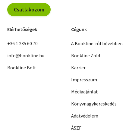
Csatlakozom
Elérhetőségek
Cégünk
+36 1 235 60 70
A Bookline-ról bővebben
info@bookline.hu
Bookline Zöld
Bookline Bolt
Karrier
Impresszum
Médiaajánlat
Könyvnagykereskedés
Adatvédelem
ÁSZF