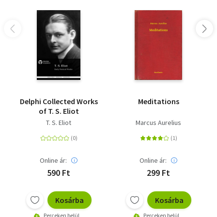
Delphi Collected Works
Meditations
of T. S. Eliot
T. S. Eliot
Marcus Aurelius
Online ár:
Online ár:
590 Ft
299 Ft
Kosárba
Kosárba
Perceken belül
Perceken belül