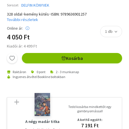
DELFIN KÖNYVEK
Sorozat:
328 oldal･kemény kötés･ISBN:
9789636901257
További részletek
Online ár:
4 050 Ft
Kiadói ár: 4 499 Ft
Kosárba
Raktáron
0 pont
2 - 3 munkanap
Ingyenes átvétel Bookline boltokban
Tedd kosárba mindkettőt egy
gombnyomással!
A kettő együtt:
A négy madár titka
7 191 Ft