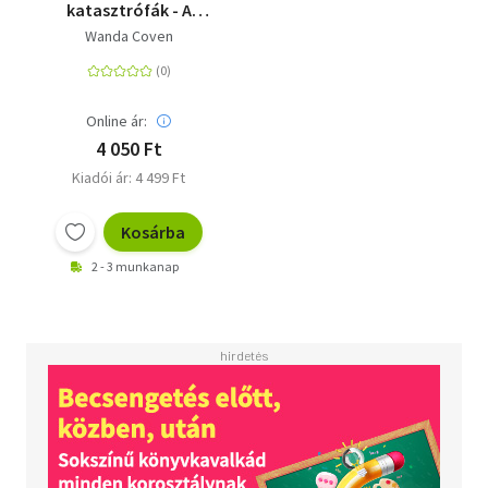
katasztrófák - A
legrosszabb szerelmi
Wanda Coven
varázslat
Online ár:
4 050 Ft
Kiadói ár: 4 499 Ft
Kosárba
2 - 3 munkanap