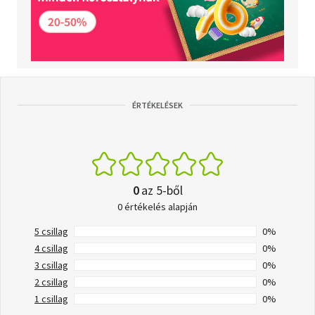
ÉRTÉKELÉSEK
0
az 5-ből
0 értékelés alapján
5 csillag
0%
4 csillag
0%
3 csillag
0%
2 csillag
0%
1 csillag
0%