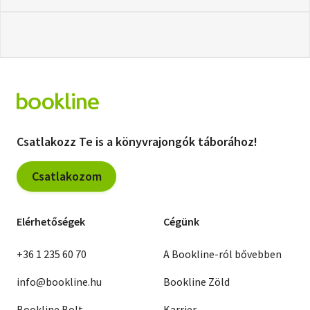
Csatlakozz Te is a könyvrajongók táborához!
Csatlakozom
Elérhetőségek
Cégünk
+36 1 235 60 70
A Bookline-ról bővebben
info@bookline.hu
Bookline Zöld
Bookline Bolt
Karrier