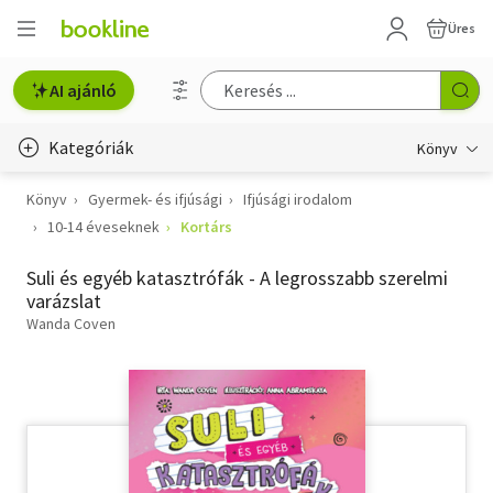
Üres
AI ajánló
Kategóriák
Könyv
Könyv
Gyermek- és ifjúsági
Ifjúsági irodalom
Életmód, egészség
10-14 éveseknek
Kortárs
Erotika
Suli és egyéb katasztrófák - A legrosszabb szerelmi
Gyermek- és ifjúsági
varázslat
Wanda Coven
Hobbi, szabadidő
Irodalom
Művészet
Szakkönyv