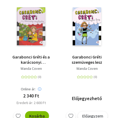
Garabonci Gréti és a
Garabonci Gréti
karácsonyi
szemüveges lesz
meglepetés
Wanda Coven
Wanda Coven
Online ár:
2 340 Ft
Előjegyezhető
Eredeti ár: 2 600 Ft
Kosárba
Előjegyzem