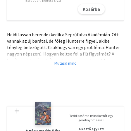
Berg Judit, Kertész Erzsi
Kosárba
Heidi lassan berendezkedik a Seprűfalva Akadémián. Ott
vannak az új barátai, de főleg Hunterre figyel, akibe
tényleg belezúgott. Csakhogy van egy probléma: Hunter
nagyon népszerű. Hogyan keltse fel a fiú figyelmét? A
barátai azt tanácsolják, ne tegyen semmit, csak legyen
önmaga. Dehát az olyan unalmas! Heidi végül is
boszorkánytanonc, ugyan mi értelme a varázslásnak, ha
nem is használhatja? Tudja, hogy meg fogja találni a
tökéletes bűbájt, hogy Hunter beleszeressen.
Ugyan mi csúszhatna félre?
Tedd kosárba mindkettőt egy
gombnyomással!
A kettő együtt:
A négy madár titka