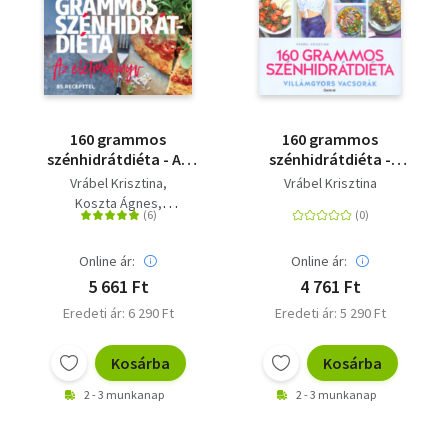
160 grammos
160 grammos
szénhidrátdiéta - Az
szénhidrátdiéta -
életmódkönyv - 85
Villámgyors vacsorák
Vrábel Krisztina
Vrábel Krisztina
recepttel
Koszta Ágnes
Dr. Töllösy Judit
Online ár:
Online ár:
5 661 Ft
4 761 Ft
Eredeti ár: 6 290 Ft
Eredeti ár: 5 290 Ft
Kosárba
Kosárba
2 - 3 munkanap
2 - 3 munkanap