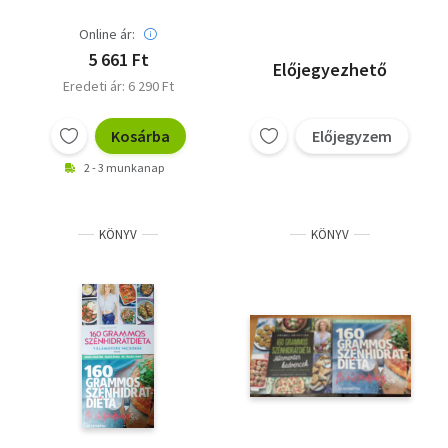
életmódkönyv
Online ár:
5 661 Ft
Előjegyezhető
Eredeti ár: 6 290 Ft
Kosárba
Előjegyzem
2 - 3 munkanap
KÖNYV
KÖNYV