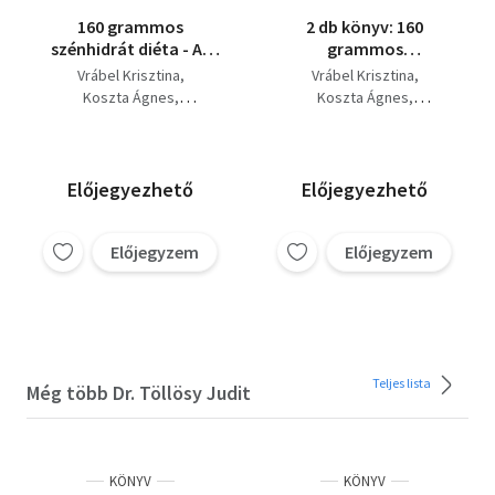
160 grammos
2 db könyv: 160
szénhidrát diéta - Az
grammos
életmódkönyv +
szénhidrátdiéta -
Vrábel Krisztina
Vrábel Krisztina
Villámgyors vacsorák
Húsmentes kedvencek
Koszta Ágnes
Koszta Ágnes
(2 kötet)
+ 160 grammos
Dr. Töllösy Judit
Dr. Töllösy Judit
szénhidrátdiéta - Az
életmódkönyv
Előjegyezhető
Előjegyezhető
Előjegyzem
Előjegyzem
Teljes lista
Még több Dr. Töllösy Judit
KÖNYV
KÖNYV