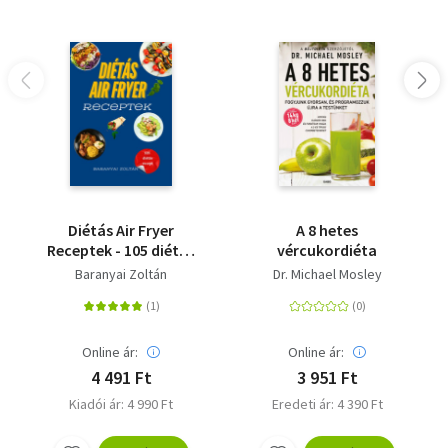
Diétás Air Fryer
A 8 hetes
Receptek - 105 diétás
vércukordiéta
recept
Baranyai Zoltán
Dr. Michael Mosley
Online ár:
Online ár:
4 491 Ft
3 951 Ft
Kiadói ár: 4 990 Ft
Eredeti ár: 4 390 Ft