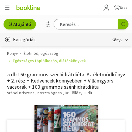
Üres
AI ajánló
Kategóriák
Könyv
Könyv
Életmód, egészség
Életmód, egészség
Egészséges táplálkozás, diétáskönyvek
Erotika
5 db 160 grammos szénhidrátdiéta: Az életmódkönyv
Gyermek- és ifjúsági
+ 2. rész + Kedvencek könnyebben + Villámgyors
vacsorák + 160 grammos szénhidrátdiéta
Hobbi, szabadidő
Vrábel Krisztina
Koszta Ágnes
Dr. Töllösy Judit
Irodalom
Művészet
Szakkönyv