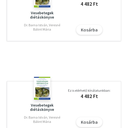
4 482 Ft
Vesebetegek
diétáskönyve
Dr. Barna István, Veresné
Kosárba
Bálint Mária
Ez is elérhető kínálatunkban:
4 482 Ft
Vesebetegek
diétáskönyve
Dr. Barna István, Veresné
Kosárba
Bálint Mária