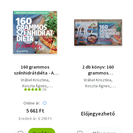
160 grammos
2 db könyv: 160
szénhidrátdiéta - Az
grammos
életmódkönyv - 85
szénhidrátdiéta+160
Vrábel Krisztina
Vrábel Krisztina
recepttel
grammos
Koszta Ágnes
Koszta Ágnes
szénhidrátdiéta - Az
Dr. Töllösy Judit
Dr. Töllösy Judit
életmódkönyv
Online ár:
5 661 Ft
Előjegyezhető
Eredeti ár: 6 290 Ft