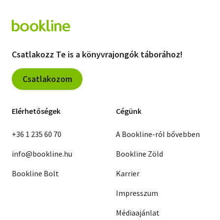
Csatlakozz Te is a könyvrajongók táborához!
Csatlakozom
Elérhetőségek
Cégünk
+36 1 235 60 70
A Bookline-ról bővebben
info@bookline.hu
Bookline Zöld
Bookline Bolt
Karrier
Impresszum
Médiaajánlat