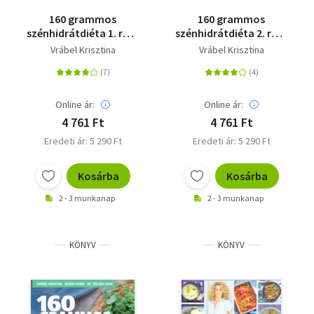
160 grammos
160 grammos
szénhidrátdiéta 1. rész
szénhidrátdiéta 2. rész
- Finom falatok,
- Újabb finom falatok,
Vrábel Krisztina
Vrábel Krisztina
lemondás nélkül
lemondás nélkül
Online ár:
Online ár:
4 761 Ft
4 761 Ft
Eredeti ár: 5 290 Ft
Eredeti ár: 5 290 Ft
Kosárba
Kosárba
2 - 3 munkanap
2 - 3 munkanap
KÖNYV
KÖNYV