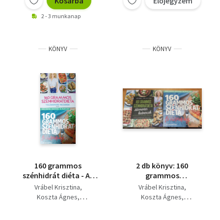
Kosárba
Előjegyzem
2 - 3 munkanap
KÖNYV
KÖNYV
160 grammos
2 db könyv: 160
szénhidrát diéta - Az
grammos
életmódkönyv +
szénhidrátdiéta -
Vrábel Krisztina
Vrábel Krisztina
Villámgyors vacsorák
Húsmentes kedvencek
Koszta Ágnes
Koszta Ágnes
(2 kötet)
+ 160 grammos
Dr. Töllösy Judit
Dr. Töllösy Judit
szénhidrátdiéta - Az