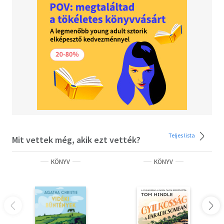
kelti életre, és a történelmileg pontos korrajz ezúttal a
hangosfilm megjelenésének nyertesei és vesztesei közé
kalauzolja az olvasót.
Teljes lista
Mit vettek még, akik ezt vették?
KÖNYV
KÖNYV