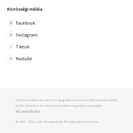
Közösségi média
Facebook
Instagram
Tiktok
Youtube
Oldalaink bármely tartalmi és grafikai elemének felhasználásához
a Libri-Bookline Zrt. előzetes írásbeli engedélye szükséges.
SSL tanúsítvány
© 2001 - 2026, Libri-Bookline Zrt. Minden jog fenntartva.