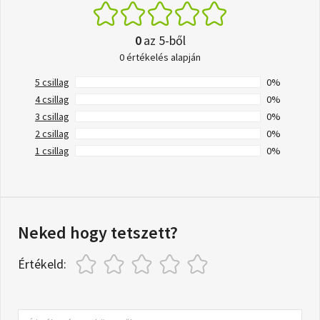
0
az 5-ből
0 értékelés alapján
5 csillag
0%
4 csillag
0%
3 csillag
0%
2 csillag
0%
1 csillag
0%
Neked hogy tetszett?
Értékeld: