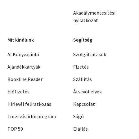
Akadálymentesítési
nyilatkozat
Mit kínálunk
Segítség
AI Könyvajánló
Szolgáltatások
Ajándékkártyák
Fizetés
Bookline Reader
Szállítás
Előfizetés
Átvevőhelyek
Hírlevél feliratkozás
Kapcsolat
Törzsvásárlói program
Súgó
TOP 50
Elállás