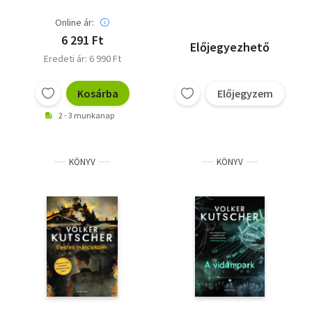
Online ár:
6 291 Ft
Előjegyezhető
Eredeti ár: 6 990 Ft
Kosárba
Előjegyzem
2 - 3 munkanap
KÖNYV
KÖNYV