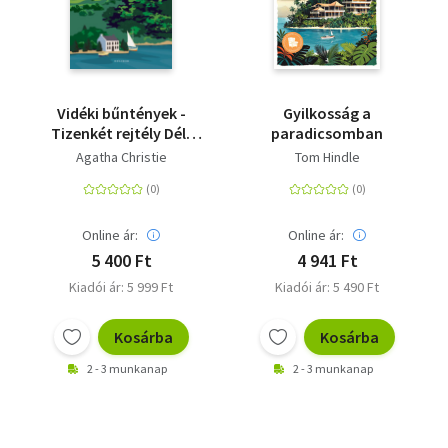
Vidéki bűntények -
Gyilkosság a
Tizenkét rejtély Dél-
paradicsomban
Angliából
Agatha Christie
Tom Hindle
Online ár:
Online ár:
5 400 Ft
4 941 Ft
Kiadói ár: 5 999 Ft
Kiadói ár: 5 490 Ft
Kosárba
Kosárba
2 - 3 munkanap
2 - 3 munkanap