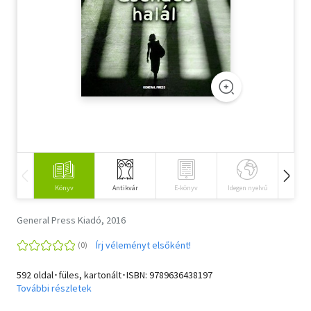
Szótár, nyelvkönyv
Tankönyv, segédkönyv
Társadalomtudomány
Természettudomány
Történelem
Vallás
Könyv
Antikvár
E-könyv
Idegen nyelvű
Hangos
General Press Kiadó, 2016
Írj véleményt elsőként!
592 oldal･füles, kartonált･ISBN:
9789636438197
További részletek