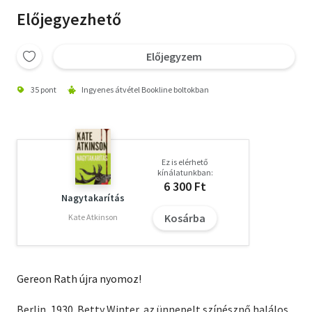
Előjegyezhető
Előjegyzem
35 pont
Ingyenes átvétel Bookline boltokban
Ez is elérhető
kínálatunkban:
6 300 Ft
Nagytakarítás
Kosárba
Kate Atkinson
Gereon Rath újra nyomoz!
Berlin, 1930. Betty Winter, az ünnepelt színésznő halálos