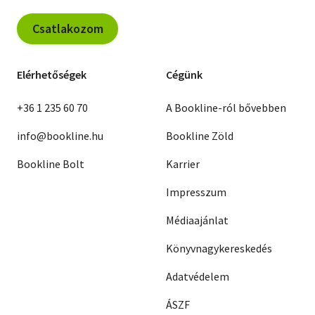
Csatlakozom
Elérhetőségek
Cégünk
+36 1 235 60 70
A Bookline-ról bővebben
info@bookline.hu
Bookline Zöld
Bookline Bolt
Karrier
Impresszum
Médiaajánlat
Könyvnagykereskedés
Adatvédelem
ÁSZF