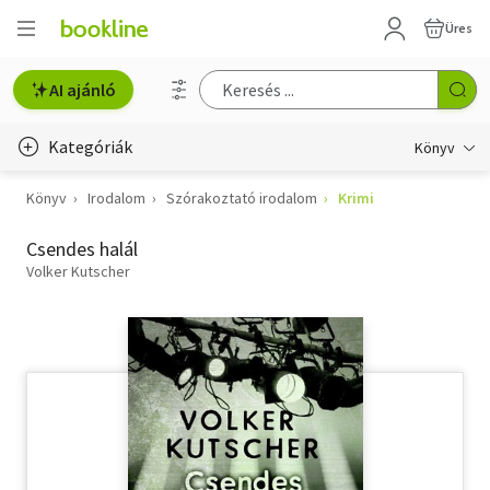
Üres
AI ajánló
Kategóriák
Könyv
Könyv
Irodalom
Szórakoztató irodalom
Krimi
Életmód, egészség
Csendes halál
Erotika
Volker Kutscher
Gyermek- és ifjúsági
Hobbi, szabadidő
Irodalom
Művészet
Szakkönyv