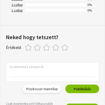
2 csillag
0%
1 csillag
0%
Neked hogy tetszett?
Értékeld:
Piszkozat mentése
Publikálás
Csak bejelentkezett felhasználók