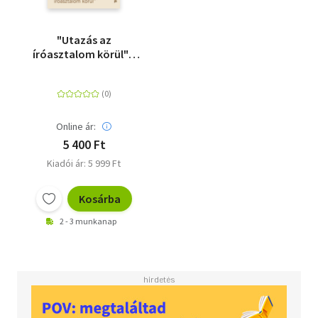
"Utazás az
íróasztalom körül" -
Janikovszky Éva-
emlékkönyv
Online ár:
5 400 Ft
Kiadói ár: 5 999 Ft
Kosárba
2 - 3 munkanap