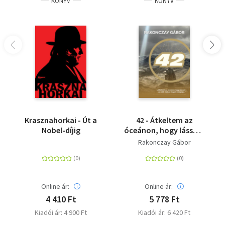
KÖNYV
KÖNYV
Krasznahorkai - Út a
42 - Átkeltem az
Nobel-díjig
óceánon, hogy lássam
az erőt, mely a világot
Rakonczay Gábor
mozgatja...
Online ár:
Online ár:
4 410 Ft
5 778 Ft
Kiadói ár: 4 900 Ft
Kiadói ár: 6 420 Ft