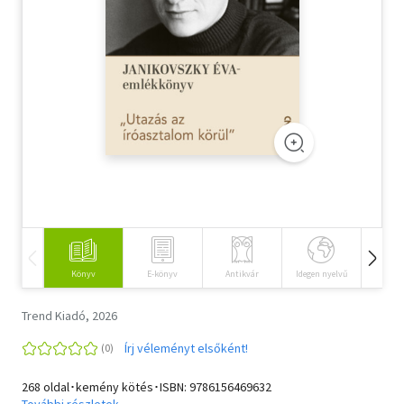
Szótár, nyelvkönyv
Tankönyv, segédkönyv
Társadalomtudomány
Természettudomány
Történelem
Vallás
Könyv
E-könyv
Antikvár
Idegen nyelvű
Hangos
Trend Kiadó, 2026
Írj véleményt elsőként!
268 oldal･kemény kötés･ISBN:
9786156469632
További részletek