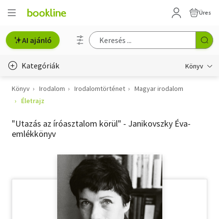
Üres
AI ajánló
Kategóriák
Könyv
Könyv
Irodalom
Irodalomtörténet
Magyar irodalom
Életmód, egészség
Életrajz
Erotika
"Utazás az íróasztalom körül" - Janikovszky Éva-
Gyermek- és ifjúsági
emlékkönyv
Hobbi, szabadidő
Irodalom
Művészet
Szakkönyv