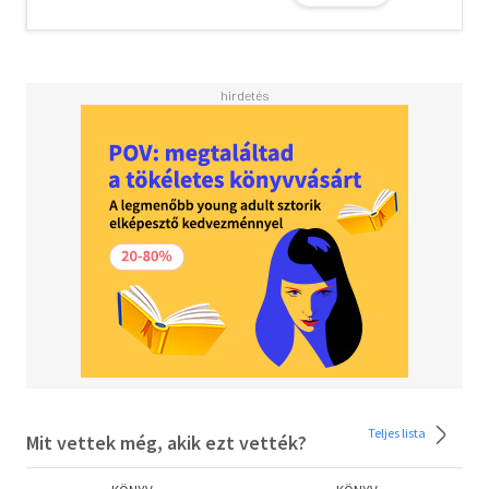
A könyv nemcsak az irodalomtörténet iránt érdeklődő
olvasókhoz szól, hanem mindazokhoz, akik ismerik és
szeretik Janikovszky Éva műveit - nemcsak emlékezés,
hanem párbeszédlehetőség is egy máig érvényes
életművel.
Teljes lista
Mit vettek még, akik ezt vették?