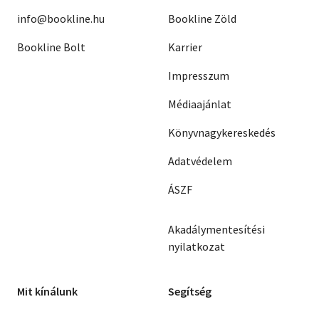
info@bookline.hu
Bookline Zöld
Bookline Bolt
Karrier
Impresszum
Médiaajánlat
Könyvnagykereskedés
Adatvédelem
ÁSZF
Akadálymentesítési
nyilatkozat
Mit kínálunk
Segítség