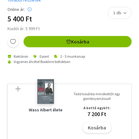
Online ár:
5 400 Ft
Kiadói ár: 5 999 Ft
Kosárba
Raktáron
0 pont
2 - 3 munkanap
Ingyenes átvétel Bookline boltokban
Tedd kosárba mindkettőt egy
gombnyomással!
A kettő együtt:
Wass Albert élete
7 200 Ft
Kosárba