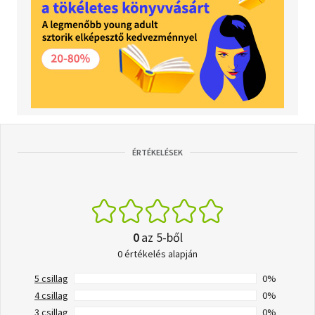
ÉRTÉKELÉSEK
0
az 5-ből
0 értékelés alapján
5 csillag
0%
4 csillag
0%
3 csillag
0%