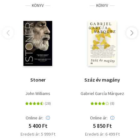
KÖNYV
KÖNYV
Stoner
Száz év magány
John Williams
Gabriel García Márquez
Online ár:
Online ár:
5 400 Ft
5 850 Ft
Eredeti ár: 5 999 Ft
Eredeti ár: 6 499 Ft