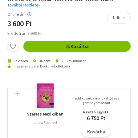
További részletek
Online ár:
3 600 Ft
Eredeti ár: 3 999 Ft
Kosárba
Raktáron
36 pont
2 - 3 munkanap
Ingyenes átvétel Bookline boltokban
Tedd kosárba mindkettőt egy
gombnyomással!
A kettő együtt:
Szeress Mexikóban
6 750 Ft
Laura Esquivel
Kosárba