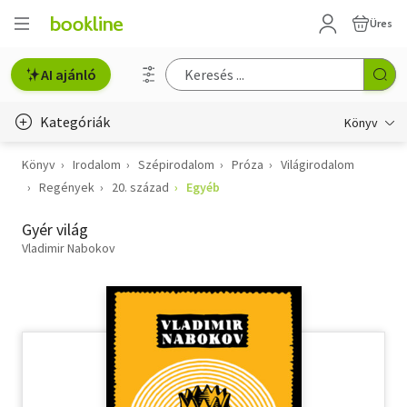
Üres
AI ajánló
Kategóriák
Könyv
Könyv
Irodalom
Szépirodalom
Próza
Világirodalom
Életmód, egészség
Regények
20. század
Egyéb
Erotika
Gyér világ
Gyermek- és ifjúsági
Vladimir Nabokov
Hobbi, szabadidő
Irodalom
Művészet
Szakkönyv