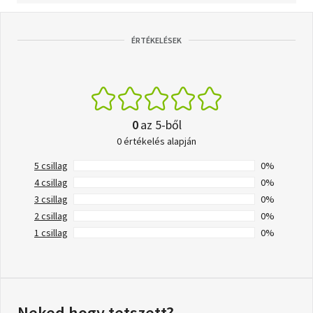
ÉRTÉKELÉSEK
0
az 5-ből
0 értékelés alapján
5 csillag
0%
4 csillag
0%
3 csillag
0%
2 csillag
0%
1 csillag
0%
Neked hogy tetszett?