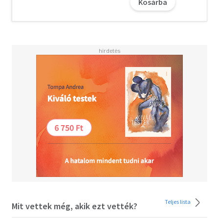
Kosárba
palotájában tartották fogva a királyt, akinek kalandos
körülmények között sikerült elmenekülnie, ám az ország
új urai egy titkos ügynököt bíznak meg az
elpusztításával... Valójában milyen kapcsolat fűzi össze a
költeményt és a kommentárokat? És a költőt Kinbote-
tal? És ki a gyilkos? Sőt: ki a szerző? Shade alkotja meg a
zemblán király alakját, vagy az emigrációba és
inkognitóba kényszerített zseniális király írja a
költeményt is? Annyi bizonyosan mondható, hogy e
talányos műben Nabokov saját életének legnagyobb
traumáit dolgozta fel: hogy a bolsevik forradalom miatt
el kellett menekülnie hazájából, s hogy a család
emigrálása után apját, a liberális politikust 1922-ben
Berlinben orosz monarchisták agyonlőtték.
Teljes lista
Mit vettek még, akik ezt vették?