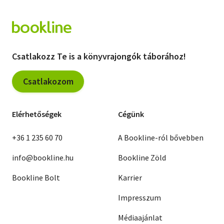
Csatlakozz Te is a könyvrajongók táborához!
Csatlakozom
Elérhetőségek
Cégünk
+36 1 235 60 70
A Bookline-ról bővebben
info@bookline.hu
Bookline Zöld
Bookline Bolt
Karrier
Impresszum
Médiaajánlat