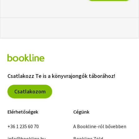
Csatlakozz Te is a könyvrajongók táborához!
Csatlakozom
Elérhetőségek
Cégünk
+36 1 235 60 70
A Bookline-ról bővebben
info@bookline.hu
Bookline Zöld