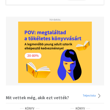
gondolataitól.Ez a kötöttség egyben a keresztyén ember
biztonsága is. Hol szabad A századik? Hol van
biztonságban? Pásztorának - Aki az Első és az Utolsó -
nyakában és nyájában, az Ő legelőjén. Adorján Kálmán
lelkipásztor Visky István műve határokat feszeget és
határokat lép át, de úgy, ahogyan kevesen szoktunk: a
keresztény hit lelki oldalán keresztül szólítja meg azt a
nem keresztény szubkultúrát, amit a filozófián és a
keresztény teizmuson belül általában a ráció és az
istenérvek felől közelítünk meg. Így könyve egyrészt
hiánypótló munka a magyar közegben, másrészt színesíti
a párbeszédet és erősíti Isten ügyét. Nagy Gergely
(református teológus, apologéta) Visky István
Nagyváradon született 1976-ban. Egyetemi tanulmányait
a kolozsvári Protestáns Teológiai Intézetben végezte,
majd médiaelméleti és újságírói főiskolán is oklevelet
szerzett. Teológus és újságíró. Férj, négy gyermek
édesapja.
Teljes lista
Mit vettek még, akik ezt vették?
KÖNYV
KÖNYV