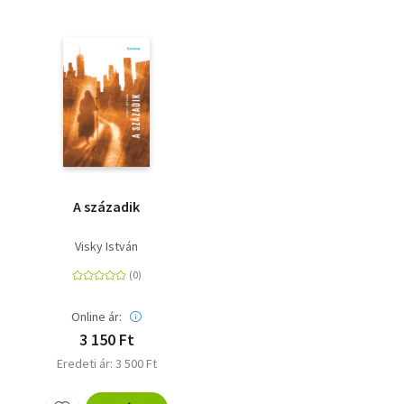
A századik
Visky István
Online ár:
3 150 Ft
Eredeti ár: 3 500 Ft