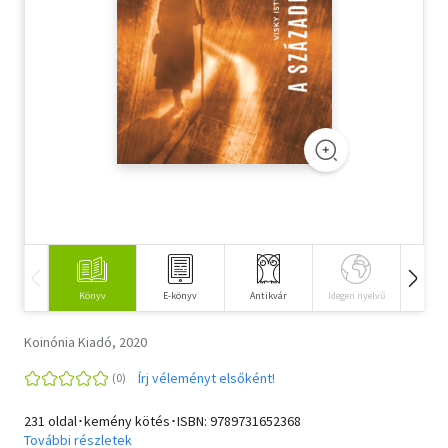
Szótár, nyelvkönyv
Tankönyv, segédkönyv
Társadalomtudomány
Természettudomány
Történelem
Vallás
Könyv
E-könyv
Antikvár
Idegen nyelvű
Hangos
Koinónia Kiadó, 2020
Írj véleményt elsőként!
231 oldal･kemény kötés･ISBN:
9789731652368
További részletek