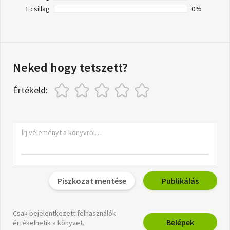
1 csillag
0%
Neked hogy tetszett?
Értékeld:
Piszkozat mentése
Publikálás
Csak bejelentkezett felhasználók
Belépek
értékelhetik a könyvet.