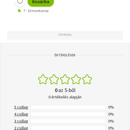
Kosárba
7 - 10 munkanap
ÉRTÉKELÉSEK
0
az 5-ből
0 értékelés alapján
5 csillag
0%
4 csillag
0%
3 csillag
0%
2 csillag
0%