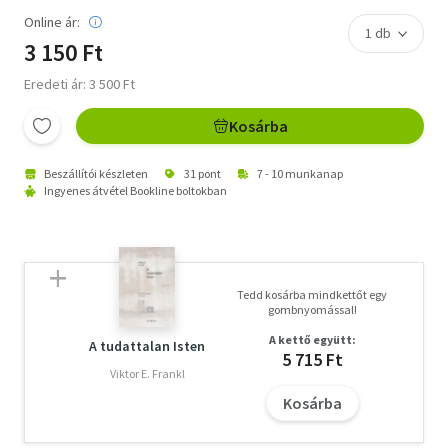
Online ár:
3 150 Ft
Eredeti ár: 3 500 Ft
Kosárba
Beszállítói készleten
31 pont
7 - 10 munkanap
Ingyenes átvétel Bookline boltokban
Tedd kosárba mindkettőt egy
gombnyomással!
A kettő együtt:
A tudattalan Isten
5 715 Ft
Viktor E. Frankl
Kosárba