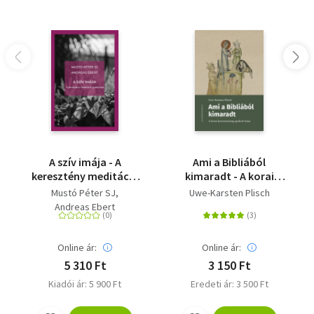
A szív imája - A
Ami a Bibliából
keresztény meditáció
kimaradt - A korai
gyakorlata
keresztyénség apokrif
Mustó Péter SJ
Uwe-Karsten Plisch
iratai
Andreas Ebert
Online ár:
Online ár:
5 310 Ft
3 150 Ft
Kiadói ár: 5 900 Ft
Eredeti ár: 3 500 Ft