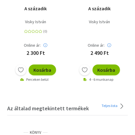
A századik
A századik
Visky István
Visky István
Online ár:
Online ár:
2 300 Ft
2 490 Ft
Kosárba
Kosárba
Perceken belül
4 - 6 munkanap
Teljes lista
Az általad megtekintett termékek
KÖNYV