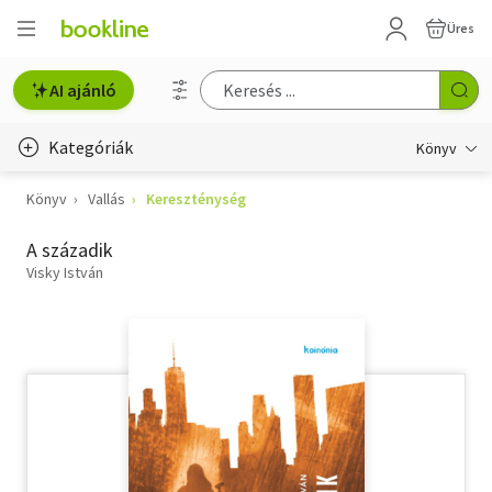
Üres
AI ajánló
Kategóriák
Könyv
Könyv
Vallás
Kereszténység
Életmód, egészség
A századik
Erotika
Visky István
Gyermek- és ifjúsági
Hobbi, szabadidő
Irodalom
Művészet
Szakkönyv