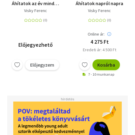
Áhítatok az év minden
Áhítatok napról napra
napjára
Visky Ferenc
Visky Ferenc
Online ár:
4 275 Ft
Előjegyezhető
Eredeti ár: 4 500 Ft
Előjegyzem
Kosárba
7 - 10 munkanap