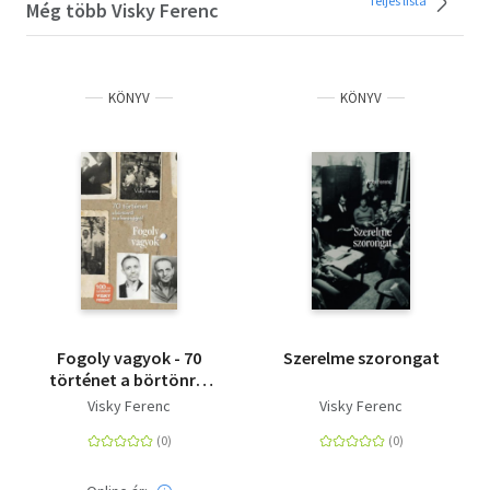
Teljes lista
Még több Visky Ferenc
KÖNYV
KÖNYV
Fogoly vagyok - 70
Szerelme szorongat
történet a börtönről
és a barátságról
Visky Ferenc
Visky Ferenc