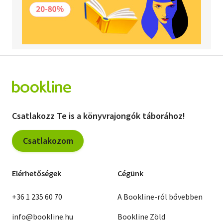
Csatlakozz Te is a könyvrajongók táborához!
Csatlakozom
Elérhetőségek
Cégünk
+36 1 235 60 70
A Bookline-ról bővebben
info@bookline.hu
Bookline Zöld