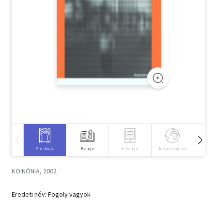
Szótár, nyelvkönyv
Tankönyv, segédkönyv
Társadalomtudomány
Természettudomány
Történelem
Vallás
Antikvár
Könyv
E-könyv
Idegen nyelvű
Hangos
KOINÓNIA, 2002
Eredeti név: Fogoly vagyok