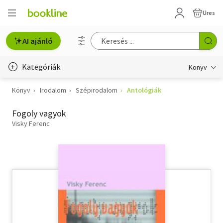
Üres
AI ajánló
Kategóriák
Könyv
Könyv
Irodalom
Szépirodalom
Antológiák
Életmód, egészség
Fogoly vagyok
Erotika
Visky Ferenc
Gyermek- és ifjúsági
Hobbi, szabadidő
Irodalom
Művészet
Szakkönyv