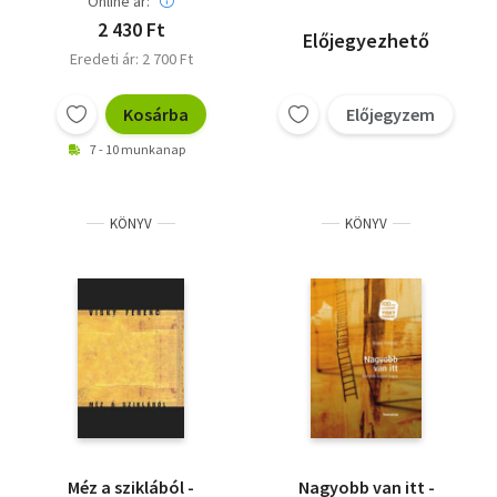
Online ár:
2 430 Ft
Előjegyezhető
Eredeti ár: 2 700 Ft
Kosárba
Előjegyzem
7 - 10 munkanap
KÖNYV
KÖNYV
Méz a sziklából -
Nagyobb van itt -