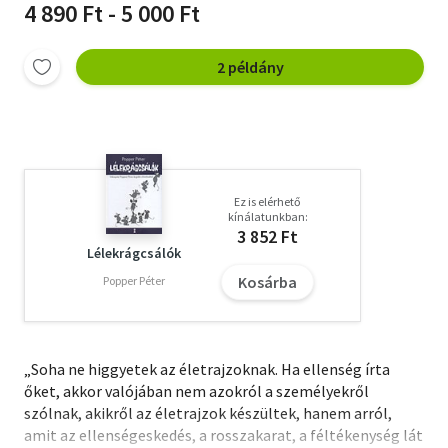
4 890 Ft - 5 000 Ft
2 példány
Ez is elérhető
kínálatunkban:
3 852 Ft
Lélekrágcsálók
Kosárba
Popper Péter
„Soha ne higgyetek az életrajzoknak. Ha ellenség írta
őket, akkor valójában nem azokról a személyekről
szólnak, akikről az életrajzok készültek, hanem arról,
amit az ellenségeskedés, a rosszakarat, a féltékenység lát