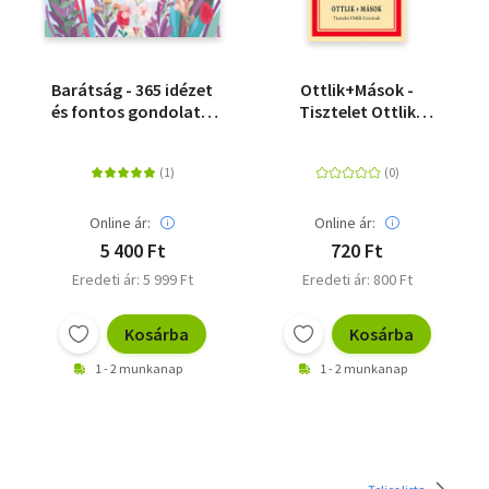
Barátság - 365 idézet
Ottlik+Mások -
és fontos gondolat a
Tisztelet Ottlik
barátságról
Gézának
Online ár:
Online ár:
5 400 Ft
720 Ft
Eredeti ár: 5 999 Ft
Eredeti ár: 800 Ft
Kosárba
Kosárba
1 - 2 munkanap
1 - 2 munkanap