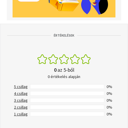
ÉRTÉKELÉSEK
0
az 5-ből
0 értékelés alapján
5 csillag
0%
4 csillag
0%
3 csillag
0%
2 csillag
0%
1 csillag
0%