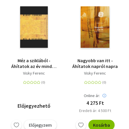
Méz a sziklából -
Nagyobb van itt -
Áhítatok az év minden
Áhítatok napról napra
napjára
Visky Ferenc
Visky Ferenc
Online ár:
4 275 Ft
Előjegyezhető
Eredeti ár: 4 500 Ft
Előjegyzem
Kosárba