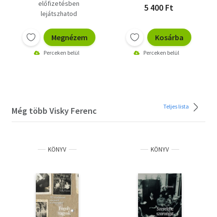
előfizetésben
5 400 Ft
lejátszhatod
Megnézem
Kosárba
Perceken belül
Perceken belül
Teljes lista
Még több Visky Ferenc
KÖNYV
KÖNYV