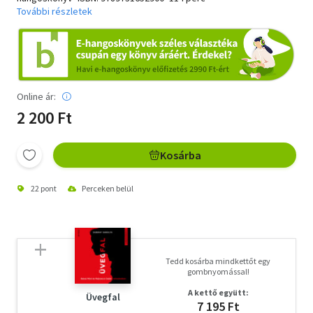
További részletek
Online ár:
2 200 Ft
Kosárba
22 pont
Perceken belül
Tedd kosárba mindkettőt egy
gombnyomással!
A kettő együtt:
Üvegfal
7 195 Ft