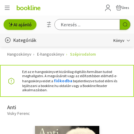
Üres
AI ajánló
Kategóriák
Könyv
Hangoskönyv
E-hangoskönyv
Szépirodalom
Életmód, egészség
Erotika
Ezt az e-hangoskönyvet kizárólag digitális formában tudod
meghallgatni. A megvásárolt vagy az előfizetésben elérhető e-
Gyermek- és ifjúsági
fiókodba
hangoskönyveidet a
bejelentkezve tudod elérni és
lejátszani a bookline.hu oldalán vagy a Bookline Reader
alkalmazásban.
Hobbi, szabadidő
Irodalom
Anti
Visky Ferenc
Művészet
Szakkönyv