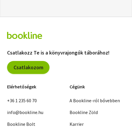
Csatlakozz Te is a könyvrajongók táborához!
Csatlakozom
Elérhetőségek
Cégünk
+36 1 235 60 70
A Bookline-ról bővebben
info@bookline.hu
Bookline Zöld
Bookline Bolt
Karrier