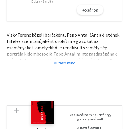
Dobray Sarolta
Kosárba
Visky Ferenc közeli barátként, Papp Antal (Anti) életének
hiteles szemtanújaként örökíti meg azokat az
eseményeket, amelyekből e rendkívüli személyiség
portréja kidomborodik. Papp Antal mintagazdaságának
még a bukaresti bizottságok is csodájára jártak, de 1956-
ban a kommunista hatalom mégis jobbnak látta helyéről
eltávolítani. Az anekdotaszerű, rövid történetek annak is
tanúságát adják, milyen ellentmondásos helyzeteket
szült a történelem, mennyire nem tudott mit kezdeni a
rendszer azokkal, akik nem szolgálták ki bábként, akiknek
gyakran egész (falu)közösségük fennmaradása
köszönhető.
Tedd kosárba mindkettőt egy
gombnyomással!
A kettő együtt: