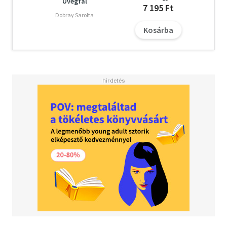
Üvegfal
7 195 Ft
Dobray Sarolta
Kosárba