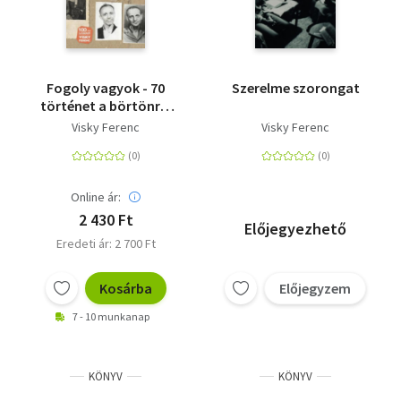
Fogoly vagyok - 70
Szerelme szorongat
történet a börtönről
és a barátságról
Visky Ferenc
Visky Ferenc
Online ár:
2 430 Ft
Előjegyezhető
Eredeti ár: 2 700 Ft
Kosárba
Előjegyzem
7 - 10 munkanap
KÖNYV
KÖNYV