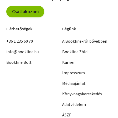
Csatlakozom
Elérhetőségek
Cégünk
+36 1 235 60 70
A Bookline-ról bővebben
info@bookline.hu
Bookline Zöld
Bookline Bolt
Karrier
Impresszum
Médiaajánlat
Könyvnagykereskedés
Adatvédelem
ÁSZF