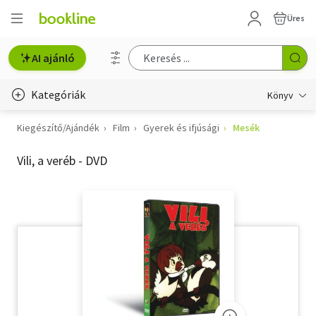
Üres
AI ajánló
Kategóriák
Könyv
Kiegészítő/Ajándék
Film
Gyerek és ifjúsági
Mesék
Életmód, egészség
Vili, a veréb - DVD
Erotika
Gyermek- és ifjúsági
Hobbi, szabadidő
Irodalom
Művészet
Szakkönyv