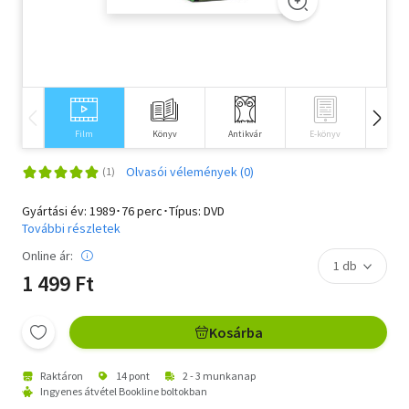
Szótár, nyelvkönyv
Tankönyv, segédkönyv
Társadalomtudomány
Film
Könyv
Antikvár
E-könyv
Idegen 
Természettudomány
Olvasói vélemények (0)
Történelem
Gyártási év: 1989･76 perc･Típus: DVD
Vallás
További részletek
Online ár:
1 499 Ft
Kosárba
Raktáron
14 pont
2 - 3 munkanap
Ingyenes átvétel Bookline boltokban