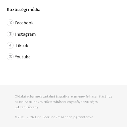
Közösségi média
Facebook
Instagram
Tiktok
Youtube
Oldalaink bármely tartalmi és grafikai elemének felhasználásához
a Libri-Bookline Zrt. előzetes írásbeli engedélye szükséges.
SSL tanúsítvány
© 2001 - 2026, Libri-Bookline Zrt. Minden jog fenntartva.