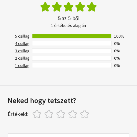
5
az 5-ből
1 értékelés alapján
5 csillag
100%
4 csillag
0%
3 csillag
0%
2 csillag
0%
1 csillag
0%
Neked hogy tetszett?
Értékeld: