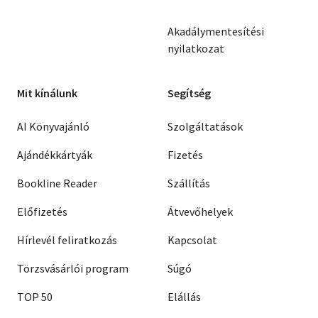
Akadálymentesítési
nyilatkozat
Mit kínálunk
Segítség
AI Könyvajánló
Szolgáltatások
Ajándékkártyák
Fizetés
Bookline Reader
Szállítás
Előfizetés
Átvevőhelyek
Hírlevél feliratkozás
Kapcsolat
Törzsvásárlói program
Súgó
TOP 50
Elállás