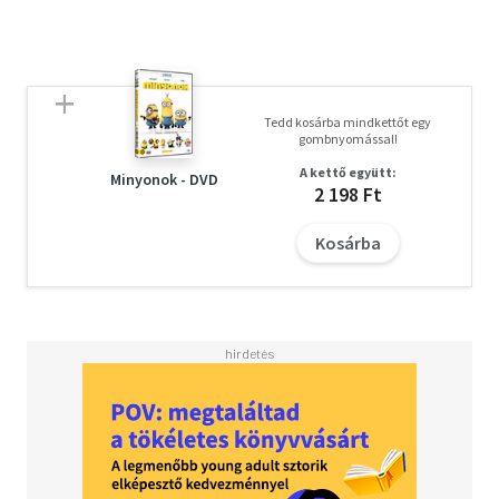
veréb-fiú számtalan, izgalmas kalandot élt át...
Korhatár nélkül megtekinthető.
F/2039/A
Tedd kosárba mindkettőt egy
gombnyomással!
A kettő együtt:
Minyonok - DVD
2 198 Ft
Kosárba