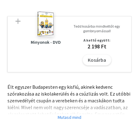
Tedd kosárba mindkettőt egy
gombnyomással!
A kettő együtt:
Minyonok - DVD
2 198 Ft
Kosárba
Élt egyszer Budapesten egy kisfiú, akinek kedvenc
szórakozása az iskolakerülés és a csúzlizás volt. Ez utóbbi
szenvedélyét csupán a verebeken és a macskákon tudta
kiélni. Mivel nem volt nagy szerencséje a vadászatban, az
elszalasztott lehetőségeket elképzelte. Egyszer aztán
Verbéna, a verebek tündére, megelégelve, hogy Vili a
védenceit üldözi, elhatározta, hogy megleckézteti a
rosszcsontot. Vilit verébbé varázsolta. Ettől kezdve a