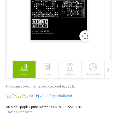
Szótár, nyelvkönyv
Tankönyv, segédkönyv
Társadalomtudomány
Természettudomány
Történelem
Vallás
Könyv
E-könyv
Antikvár
Idegen nyelvű
Hangos
Holocaust Dokumentációs Központ és, 2021
Írj véleményt elsőként!
86 oldal･papír / puha kötés･ISBN:
9786155132261
További részletek