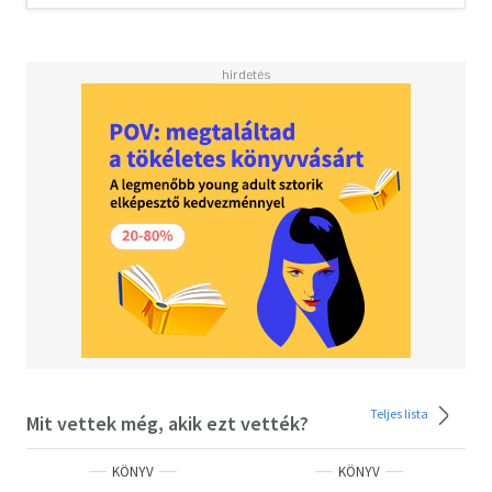
fél hónapos periódusról beszélünk a magyarországi vidéki
gettók kapcsán. Mondhatnánk: rövid idő, történelmi
léptékkel mérve szempillantásnyi. Ugyanakkor annak a
több százezer embernek, akik ezeket a heteket a
gettókban élték meg, élték túl, örökkévalóságnak
tűnhettek ezek a napok.
Tartalomjegyzék:
Végső István: A magyarországi vidéki gettók
megszervezése (p. 10-28.) Jakab Attila: A gettók valósága
a korbeli sajtóhírekben (p. 30-49.) Németh Edit Linda:
Szolidaritás a vidéki Magyarországon (p. 52-63.)
Veszprémy László Bernát: "Csak por és hamu maradjon."
(p. 66-77.)
Teljes lista
Mit vettek még, akik ezt vették?
KÖNYV
KÖNYV