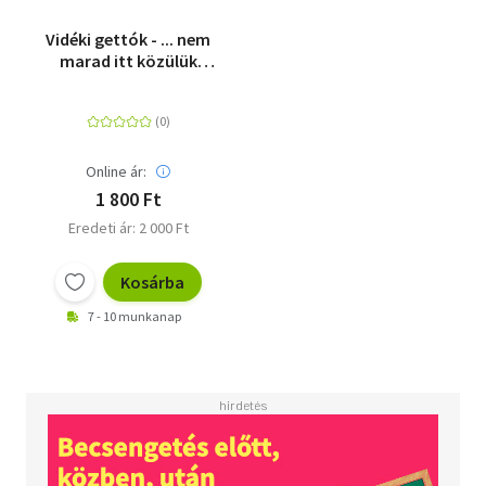
Vidéki gettók - ... nem
marad itt közülük
hírmondó sem.
Online ár:
1 800 Ft
Eredeti ár: 2 000 Ft
Kosárba
7 - 10 munkanap