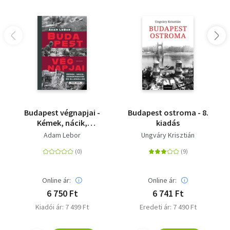
Budapest végnapjai -
Budapest ostroma - 8.
Kémek, nácik,
kiadás
embermentők és
Adam Lebor
Ungváry Krisztián
ellenállók, 1940-1945
Online ár:
Online ár:
6 750 Ft
6 741 Ft
Kiadói ár: 7 499 Ft
Eredeti ár: 7 490 Ft