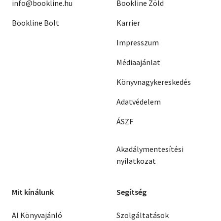
info@bookline.hu
Bookline Zöld
Bookline Bolt
Karrier
Impresszum
Médiaajánlat
Könyvnagykereskedés
Adatvédelem
ÁSZF
Akadálymentesítési
nyilatkozat
Mit kínálunk
Segítség
AI Könyvajánló
Szolgáltatások