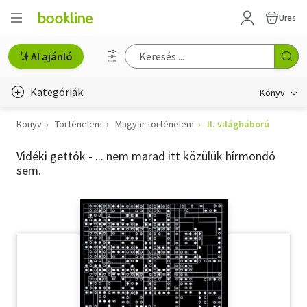
Üres
AI ajánló
Kategóriák
Könyv
Könyv
Történelem
Magyar történelem
II. világháború
Életmód, egészség
Vidéki gettók - ... nem marad itt közülük hírmondó
Erotika
sem.
Gyermek- és ifjúsági
Hobbi, szabadidő
Irodalom
Művészet
Szakkönyv