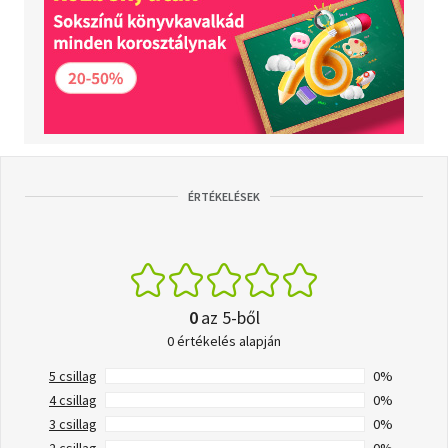
ÉRTÉKELÉSEK
0
az 5-ből
0 értékelés alapján
5 csillag
0%
4 csillag
0%
3 csillag
0%
2 csillag
0%