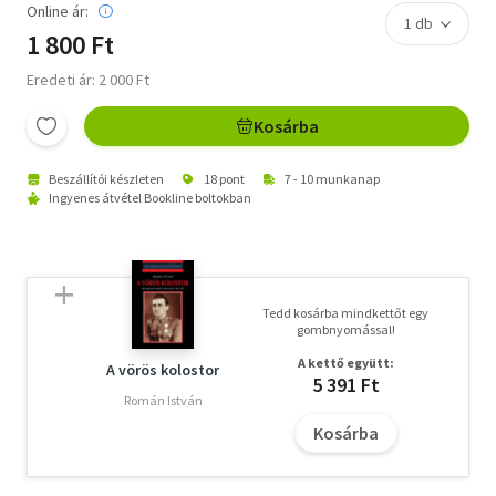
Online ár:
1 800 Ft
Eredeti ár: 2 000 Ft
Kosárba
Beszállítói készleten
18 pont
7 - 10 munkanap
Ingyenes átvétel Bookline boltokban
Tedd kosárba mindkettőt egy
gombnyomással!
A kettő együtt:
A vörös kolostor
5 391 Ft
Román István
Kosárba