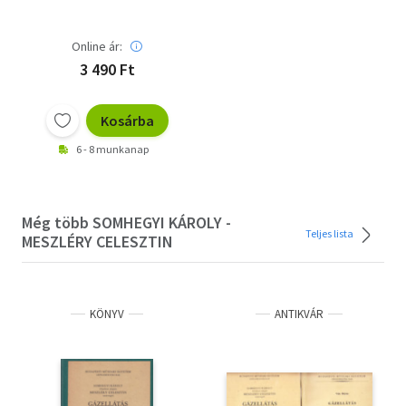
MESZLÉRY CELESZTIN
Meszléry Celesztin
Online ár:
3 490 Ft
Kosárba
6 - 8 munkanap
Még több SOMHEGYI KÁROLY -
Teljes lista
MESZLÉRY CELESZTIN
KÖNYV
ANTIKVÁR