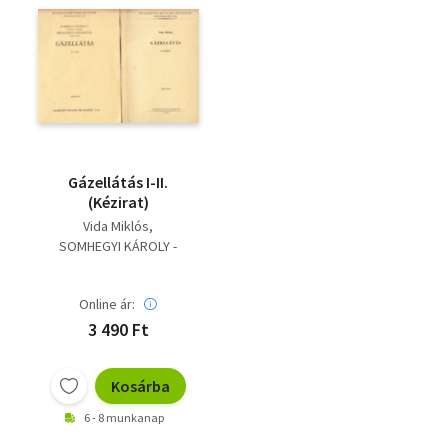
Gázellátás I-II.
(Kézirat)
Vida Miklós
SOMHEGYI KÁROLY -
MESZLÉRY CELESZTIN
Meszléry Celesztin
Online ár:
3 490 Ft
Kosárba
6 - 8 munkanap