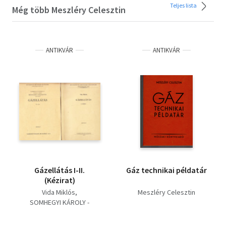
Teljes lista
Még több Meszléry Celesztin
ANTIKVÁR
ANTIKVÁR
Gázellátás I-II.
Gáz technikai példatár
(Kézirat)
Vida Miklós
Meszléry Celesztin
SOMHEGYI KÁROLY -
MESZLÉRY CELESZTIN
Meszléry Celesztin