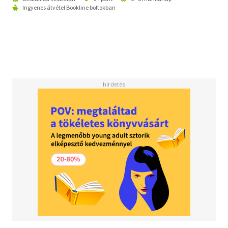
Ingyenes átvétel Bookline boltokban