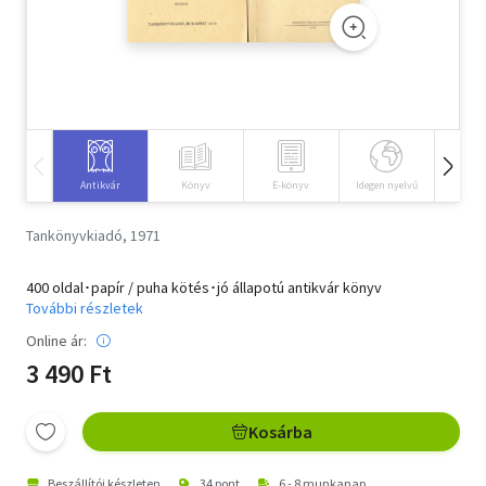
Szótár, nyelvkönyv
Tankönyv, segédkönyv
Társadalomtudomány
Természettudomány
Antikvár
Könyv
E-könyv
Idegen nyelvű
Hangos
Történelem
Tankönyvkiadó, 1971
Vallás
400 oldal･papír / puha kötés･jó állapotú antikvár könyv
További részletek
Online ár:
3 490 Ft
Kosárba
Beszállítói készleten
34 pont
6 - 8 munkanap