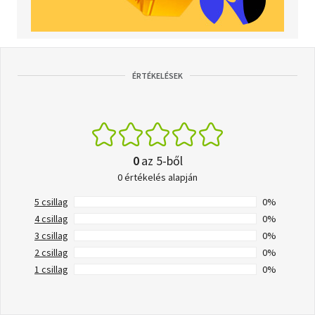
ÉRTÉKELÉSEK
0
az 5-ből
0 értékelés alapján
5 csillag
0%
4 csillag
0%
3 csillag
0%
2 csillag
0%
1 csillag
0%