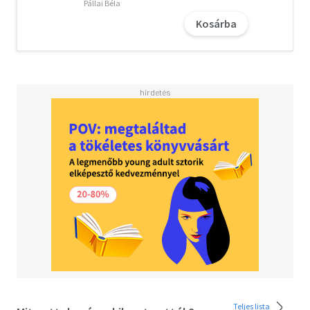
Pállai Béla
Kosárba
Teljes lista