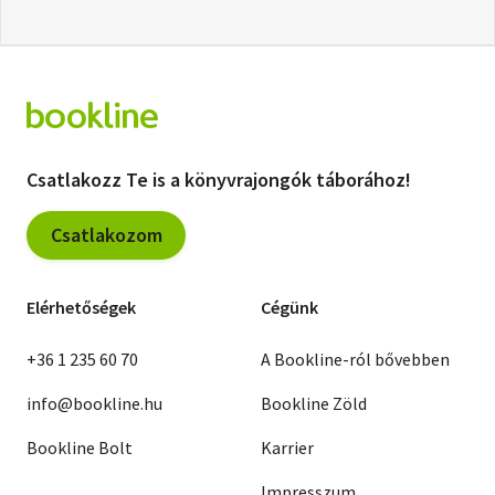
Csatlakozz Te is a könyvrajongók táborához!
Csatlakozom
Elérhetőségek
Cégünk
+36 1 235 60 70
A Bookline-ról bővebben
info@bookline.hu
Bookline Zöld
Bookline Bolt
Karrier
Impresszum