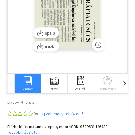
Szótár, nyelvkönyv
Tankönyv, segédkönyv
epub
Társadalomtudomány
mobi
Természettudomány
Történelem
Vallás
E-könyv
Könyv
Antikvár
Idegen nyelvű
Hangos
Magvető, 2026
Írj véleményt elsőként!
Elérhető formátumok: epub, mobi･ISBN:
9789631446838
További részletek