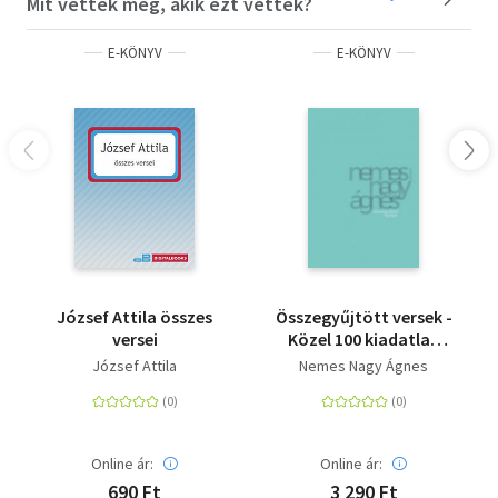
Mit vettek még, akik ezt vették?
E-KÖNYV
E-KÖNYV
József Attila összes
Összegyűjtött versek -
versei
Közel 100 kiadatlan
verssel
József Attila
Nemes Nagy Ágnes
Online ár:
Online ár:
690 Ft
3 290 Ft