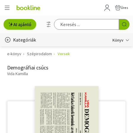
Üres
AI ajánló
Kategóriák
Könyv
e-könyv
Szépirodalom
Versek
Életmód, egészség
Demográfiai csúcs
Erotika
Vida Kamilla
Gyermek- és ifjúsági
Hobbi, szabadidő
Irodalom
Művészet
Szakkönyv