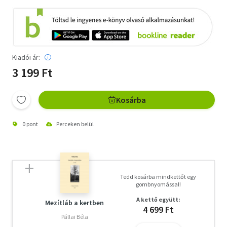
Kiadói ár:
3 199 Ft
Kosárba
0 pont
Perceken belül
Tedd kosárba mindkettőt egy
gombnyomással!
A kettő együtt:
Mezítláb a kertben
4 699 Ft
Pállai Béla