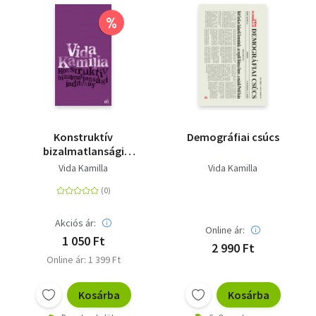
%
Konstruktív
Demográfiai csúcs
bizalmatlansági
indítvány
Vida Kamilla
Vida Kamilla
Akciós ár:
Online ár:
1 050 Ft
2 990 Ft
Online ár: 1 399 Ft
Kosárba
Kosárba