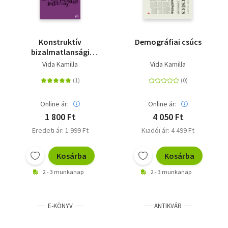
Konstruktív
Demográfiai csúcs
bizalmatlansági
indítvány
Vida Kamilla
Vida Kamilla
Online ár:
Online ár:
1 800 Ft
4 050 Ft
Eredeti ár: 1 999 Ft
Kiadói ár: 4 499 Ft
Kosárba
Kosárba
2 - 3 munkanap
2 - 3 munkanap
E-KÖNYV
ANTIKVÁR