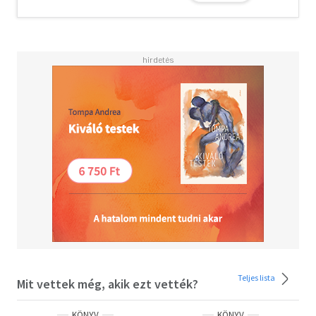
Teljes lista
Mit vettek még, akik ezt vették?
KÖNYV
KÖNYV