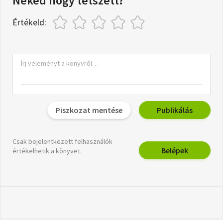
Neked hogy tetszett?
Értékeld:
Piszkozat mentése
Publikálás
Csak bejelentkezett felhasználók
Belépek
értékelhetik a könyvet.