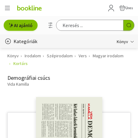
Üres
AI ajánló
Kategóriák
Könyv
Könyv
Irodalom
Szépirodalom
Vers
Magyar irodalom
Életmód, egészség
Kortárs
Erotika
Demográfiai csúcs
Gyermek- és ifjúsági
Vida Kamilla
Hobbi, szabadidő
Irodalom
Művészet
Szakkönyv