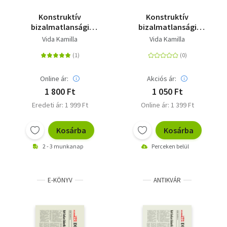
Konstruktív
Konstruktív
bizalmatlansági
bizalmatlansági
indítvány
indítvány
Vida Kamilla
Vida Kamilla
Online ár:
Akciós ár:
1 800 Ft
1 050 Ft
Eredeti ár: 1 999 Ft
Online ár: 1 399 Ft
Kosárba
Kosárba
2 - 3 munkanap
Perceken belül
E-KÖNYV
ANTIKVÁR