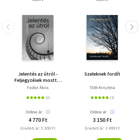
Jelentés az útról -
Szeleknek fordít
Feljegyzések mosttól
mostig
Fodor Ákos
Tóth Krisztina
Online ár:
Online ár:
4 770 Ft
3 150 Ft
Eredeti ár: 5 300 Ft
Eredeti ár: 3 499 Ft