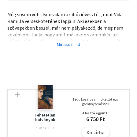
Még sosem volt ilyen vidám az illúzióvesztés, mint Vida
Kamilla verseskötetének lapjain! Aki ezekben a
szövegekben beszél, már nem pályakezdő, de még nem
középkorú: tudja, hogy amit másokon számonkér, azt
előbb-utóbb rajta is számonkérhetik. Itt és most szól, de
tudja, milyen közelmúlt van mögötte, és tudja, milyen
jövőt remél. Nem véletlenül lesz a könyv vezérmotívuma
Kónya Imre és Pető Iván 1991-es vitája a történelmi
igazságszolgáltatásról: Imre és Iván, mint két testvér, a
mindenkori történelemben rejlő két erőként jelenik meg
a versekben. Náluk is fontosabb azonban, hogy mit
tanulhatunk tőlük. A történelem itt van, és soha nem
érhet véget.
Tedd kosárba mindkettőt egy
gombnyomással!
A kettő együtt:
Tehetetlen
6 750 Ft
bálványok
Kustos Júlia
Kosárba