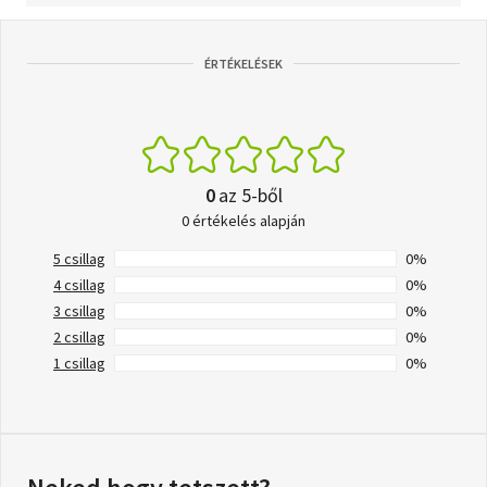
ÉRTÉKELÉSEK
0
az 5-ből
0 értékelés alapján
5 csillag
0%
4 csillag
0%
3 csillag
0%
2 csillag
0%
1 csillag
0%