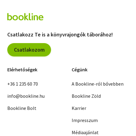
Csatlakozz Te is a könyvrajongók táborához!
Csatlakozom
Elérhetőségek
Cégünk
+36 1 235 60 70
A Bookline-ról bővebben
info@bookline.hu
Bookline Zöld
Bookline Bolt
Karrier
Impresszum
Médiaajánlat