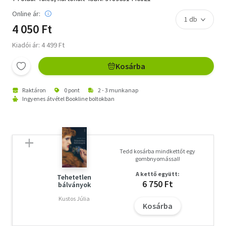
Online ár:
4 050 Ft
Kiadói ár: 4 499 Ft
Kosárba
Raktáron
0 pont
2 - 3 munkanap
Ingyenes átvétel Bookline boltokban
Tedd kosárba mindkettőt egy
gombnyomással!
A kettő együtt:
Tehetetlen
6 750 Ft
bálványok
Kustos Júlia
Kosárba