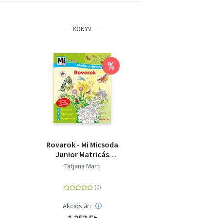
KÖNYV
%
Rovarok - Mi Micsoda
Junior Matricás
rejtvényfüzet -
Tatjana Marti
Rejtvények, színezők,
matricák!
Akciós ár: