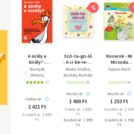
%
A sirály a
Szó-ta-go-ló
Rovarok - Mi
király? -
- A ci-be-re-le-
Micsoda
Feladatgyűjtemény
ves és más
Junior
Bosnyák
Madar Emőke
Tatjana Marti
Bosnyák
me-sék - Szí-
Matricás
Viktória
Borbély Borbála
Viktória
nez-he-tő raj-
rejtvényfüzet
Hevérné Kanyó
regényéhez
zok-kal
- Rejtvények,
Andrea
színezők,
Dudás Győző
Akciós ár:
Akciós ár:
matricák!
Online ár:
1 400 Ft
1 253 Ft
2 421 Ft
Online ár: 1 800
Korábbi ár: 1 25
Ft
Ft
Eredeti ár: 2 690
Ft
Eredeti ár: 1 999
Eredeti ár: 1 790
Ft
Ft