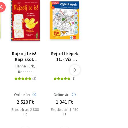
%
%
Rajzolj te is! -
Rejtett képek
Titkos
Rajziskola
11. - Vízi
naplóm -
gyerekeknek
kalandok és
Lányoknak -
Hanne Türk
sok más
Ajándék toll
Rosanna
fejtörők
láthatatlan
Pradella
tintával és
UV-lámpával
Akciós ár:
Online ár:
Online ár:
3 850 Ft
2 520 Ft
1 341 Ft
3
Korábbi ár: 3 850
Ft
Eredeti ár: 2 800
Eredeti ár: 1 490
Ft
Ft
Eredeti ár: 5 500
Ft