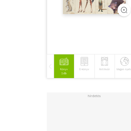
Könyv
E-könyv
Antikvár
Idegen nyel
1 db