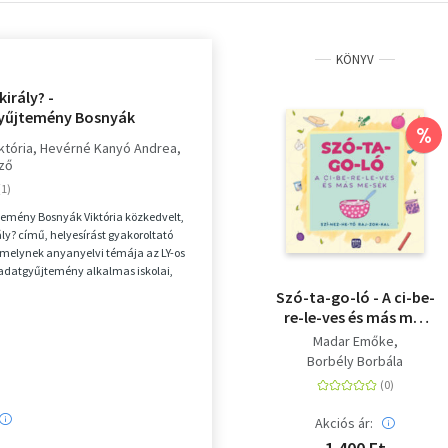
KÖNYV
 király? -
yűjtemény Bosnyák
%
 regényéhez
któria
Hevérné Kanyó Andrea
ző
emény Bosnyák Viktória közkedvelt,
rály? című, helyesírást gyakoroltató
melynek anyanyelvi témája az LY-os
ladatgyűjtemény alkalmas iskolai,
Szó-ta-go-ló - A ci-be-
re-le-ves és más me-
sék - Szí-nez-he-tő raj-
Madar Emőke
zok-kal
Borbély Borbála
Akciós ár: