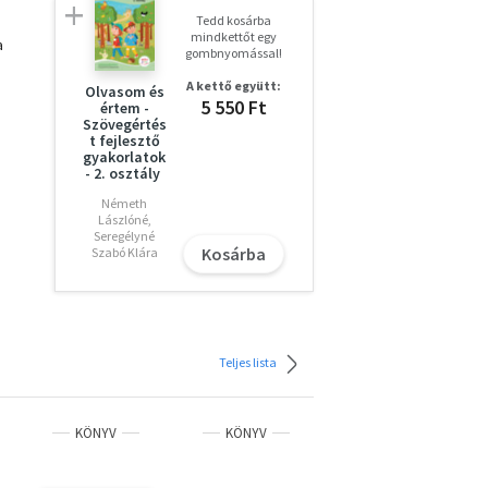
Tedd kosárba
mindkettőt egy
a
gombnyomással!
A kettő együtt:
Olvasom és
5 550 Ft
értem -
Szövegértés
t fejlesztő
gyakorlatok
- 2. osztály
Németh
Lászlóné,
Seregélyné
Kosárba
Szabó Klára
Teljes lista
KÖNYV
KÖNYV
KÖNYV