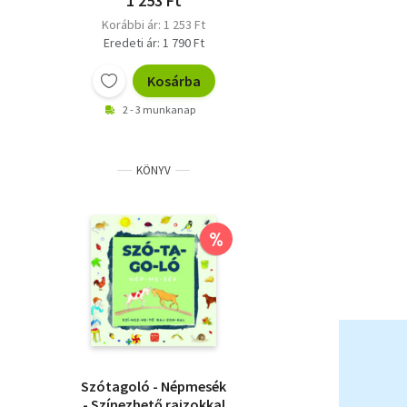
1 253 Ft
Korábbi ár: 1 253 Ft
Eredeti ár: 1 790 Ft
Kosárba
2 - 3 munkanap
KÖNYV
%
Szótagoló - Népmesék
- Színezhető rajzokkal