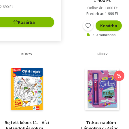
1 400 Ft
 2 690 Ft
Online ár: 1 800 Ft
Eredeti ár: 1 999 Ft
Kosárba
Kosárba
2 - 3 munkanap
KÖNYV
KÖNYV
%
Rejtett képek 11. - Vízi
Titkos naplóm -
kalandok és sok más
Lányoknak - Ajándék