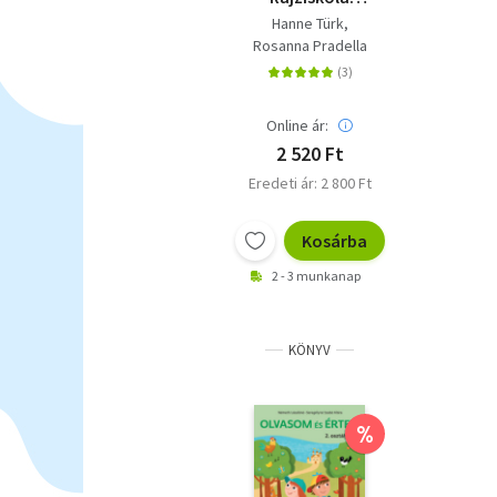
gyerekeknek
Hanne Türk
Rosanna Pradella
Online ár:
2 520 Ft
Eredeti ár: 2 800 Ft
Kosárba
2 - 3 munkanap
KÖNYV
%