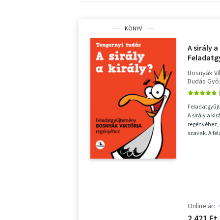
KÖNYV
A sirály a
Feladatg
Viktória
Bosnyák Vi
Dudás Győ
Feladatgyűjt
A sirály a ki
regényéhez, 
szavak. A fe
csopor...
Online ár:
2 421 Ft