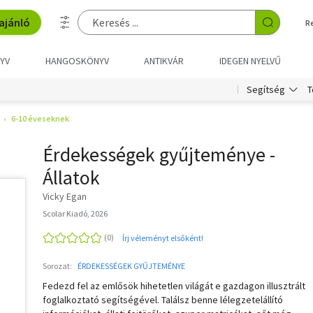
ajánló
R
YV
HANGOSKÖNYV
ANTIKVÁR
IDEGEN NYELVŰ
T
Segítség
6-10 éveseknek
Érdekességek gyűjteménye -
Állatok
Vicky Egan
Scolar Kiadó, 2026
Írj véleményt elsőként!
Sorozat:
ÉRDEKESSÉGEK GYŰJTEMÉNYE
Fedezd fel az emlősök hihetetlen világát e gazdagon illusztrált
foglalkoztató segítségével. Találsz benne lélegzetelállító