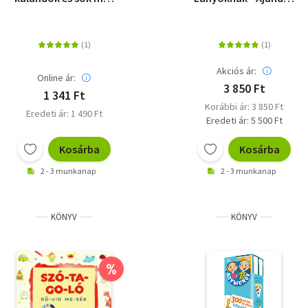
fejtörők
toll láthatatlan
tintával és UV-
lámpával
Akciós ár:
Online ár:
3 850 Ft
1 341 Ft
Korábbi ár: 3 850 Ft
Eredeti ár: 1 490 Ft
Eredeti ár: 5 500 Ft
Kosárba
Kosárba
2 - 3 munkanap
2 - 3 munkanap
KÖNYV
KÖNYV
%