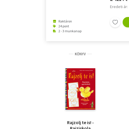
Eredeti ár:
Raktáron
24 pont
2 - 3 munkanap
KÖNYV
Rajzolj te is! -
Rajziskola