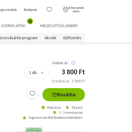
A kosarad
egisztrálok
Belépek
üres
új
GYEREKJÁTÉK
KIEGÉSZÍTŐ/AJÁNDÉK
örzsvásárlói program
Akciók
Előfizetés
Online ár:
3 800 Ft
Eredeti ár: 3 999 Ft
Kosárba
Raktáron
38 pont
2 - 3 munkanap
Ingyenes átvétel Bookline boltokban