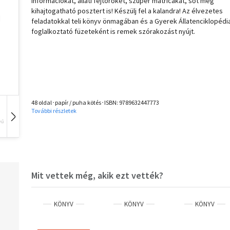
információkat, állati fejtörőket, szuper matricákat, sőt még
kihajtogatható posztert is! Készülj fel a kalandra! Az élvezetes
feladatokkal teli könyv önmagában és a Gyerek Állatenciklopédi
foglalkoztató füzeteként is remek szórakozást nyújt.
48 oldal･papír / puha kötés･ISBN:
9789632447773
További részletek
vű
Hangoskönyv
Film
Zene
Mit vettek még, akik ezt vették?
KÖNYV
KÖNYV
KÖNYV