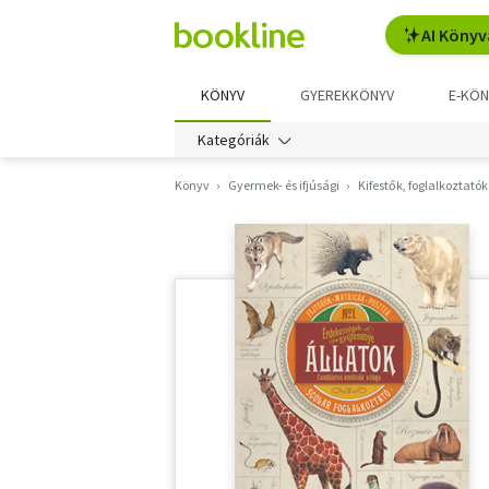
AI Könyv
KÖNYV
GYEREKKÖNYV
E-KÖN
Kategóriák
Könyv
Gyermek- és ifjúsági
Kifestők, foglalkoztatók