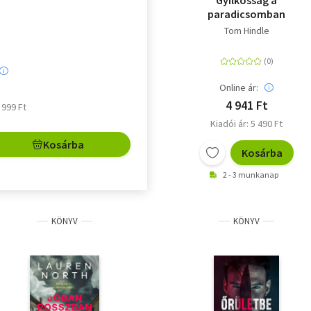
Gyilkosság a
paradicsomban
Tom Hindle
Online ár:
4 941 Ft
5 999 Ft
Kiadói ár: 5 490 Ft
Kosárba
Kosárba
2 - 3 munkanap
KÖNYV
KÖNYV