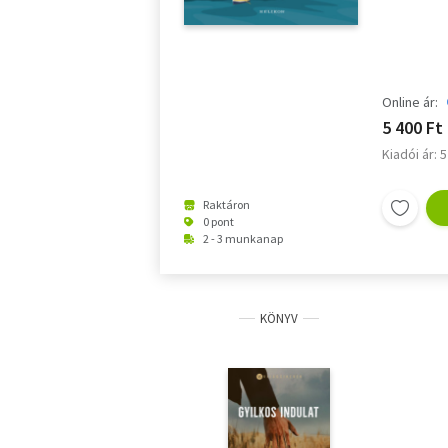
Online ár:
5 400 Ft
Kiadói ár: 
Raktáron
0 pont
2 - 3 munkanap
KÖNYV