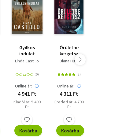
Gyilkos
Őrületbe
Megőrülök
indulat
kergetsz
érted
Linda Castillo
Diana Hunt
Diana Hunt
Online ár:
Online ár:
Online ár:
4 941 Ft
4 311 Ft
5 301 Ft
Kiadói ár: 5 490
Eredeti ár: 4 790
Kiadói ár: 5 890
Ft
Ft
Ft
Kosárba
Kosárba
Kosárba