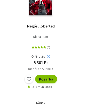
Megőrülök érted
Diana Hunt
Online ár:
5 301 Ft
Kiadói ár: 5 890 Ft
Kosárba
2 - 3 munkanap
KÖNYV