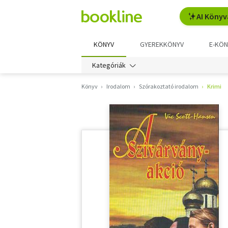
AI Könyv
KÖNYV
GYEREKKÖNYV
E-KÖN
Kategóriák
Könyv
Irodalom
Szórakoztató irodalom
Krimi