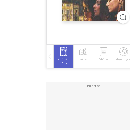
Antikvár
Könyv
E-könyv
Idegen nyel
10 db