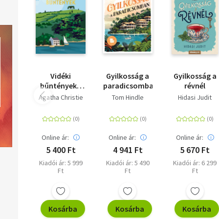
Vidéki
Gyilkosság a
Gyilkosság a
bűntények -
paradicsomban
révnél
Tizenkét
Agatha Christie
Tom Hindle
Hidasi Judit
rejtély Dél-
Angliából
Online ár:
Online ár:
Online ár:
5 400 Ft
4 941 Ft
5 670 Ft
Kiadói ár: 5 999
Kiadói ár: 5 490
Kiadói ár: 6 299
Ft
Ft
Ft
Kosárba
Kosárba
Kosárba