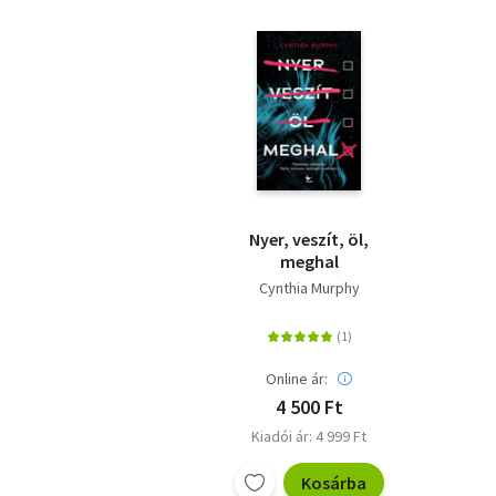
Nyer, veszít, öl,
meghal
Cynthia Murphy
Online ár:
4 500 Ft
Kiadói ár: 4 999 Ft
Kosárba