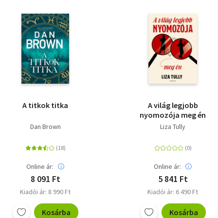
A titkok titka
A világ legjobb
nyomozója meg én
Dan Brown
Liza Tully
Online ár:
Online ár:
8 091 Ft
5 841 Ft
Kiadói ár: 8 990 Ft
Kiadói ár: 6 490 Ft
Kosárba
Kosárba