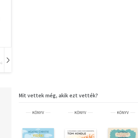
vű
Hangoskönyv
Film
Zene
Mit vettek még, akik ezt vették?
KÖNYV
KÖNYV
KÖNYV