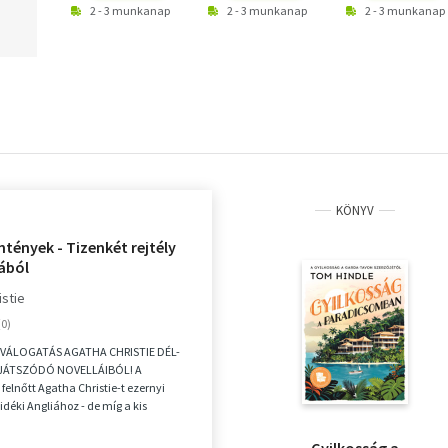
2 - 3 munkanap
2 - 3 munkanap
2 - 3 munkanap
KÖNYV
ntények - Tizenkét rejtély
iából
istie
VÁLOGATÁS AGATHA CHRISTIE DÉL-
JÁTSZÓDÓ NOVELLÁIBÓL! A
felnőtt Agatha Christie-t ezernyi
vidéki Angliához - de míg a kis
árok, regatták é...