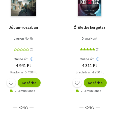
Jóban-rosszban
Őrületbe kergetsz
Lauren North
Diana Hunt
Online ár:
Online ár:
4 941 Ft
4 311 Ft
Kiadói ár: 5 490 Ft
Eredeti ár: 4 790 Ft
Kosárba
Kosárba
2 - 3 munkanap
2 - 3 munkanap
KÖNYV
KÖNYV