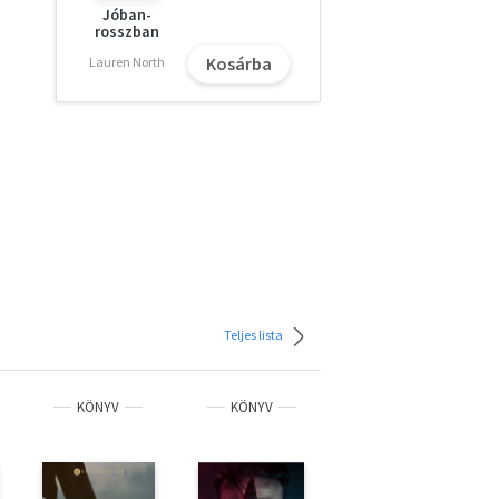
Jóban-
rosszban
Kosárba
Lauren North
Teljes lista
KÖNYV
KÖNYV
KÖNYV