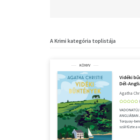
A Krimi kategória toplistája
KÖNYV
Vidéki bű
Dél-Angl
Agatha Chr
VADONATÚJ 
ANGLIÁBAN 
Torquay-ben 
szál fűzte a 
Agathát a vás