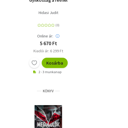
Gyilkosság a révnél
Hidasi Judit
Online ár:
5 670 Ft
Kiadói ár: 6 299 Ft
Kosárba
2 - 3 munkanap
KÖNYV