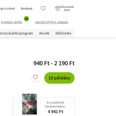
A kosarad
egisztrálok
Belépek
üres
új
GYEREKJÁTÉK
KIEGÉSZÍTŐ/AJÁNDÉK
örzsvásárlói program
Akciók
Előfizetés
940 Ft - 2 190 Ft
10 példány
Ez is elérhető
kínálatunkban:
4 941 Ft