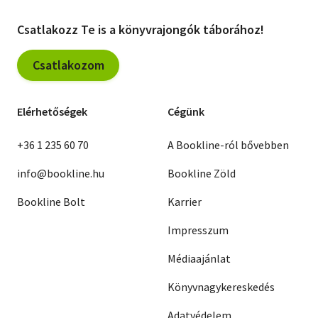
Csatlakozz Te is a könyvrajongók táborához!
Csatlakozom
Elérhetőségek
Cégünk
+36 1 235 60 70
A Bookline-ról bővebben
info@bookline.hu
Bookline Zöld
Bookline Bolt
Karrier
Impresszum
Médiaajánlat
Könyvnagykereskedés
Adatvédelem