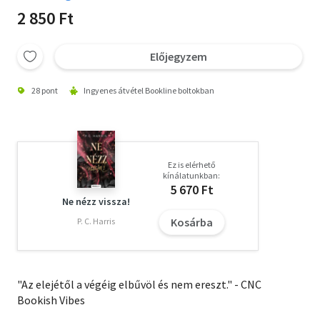
2 850 Ft
Előjegyzem
28 pont
Ingyenes átvétel Bookline boltokban
Ez is elérhető
kínálatunkban:
5 670 Ft
Ne nézz vissza!
Kosárba
P. C. Harris
"Az elejétől a végéig elbűvöl és nem ereszt." - CNC
Bookish Vibes