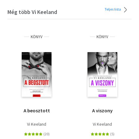
Teljes lista
Még több Vi Keeland
KÖNYV
KÖNYV
A beosztott
A viszony
Vi Keeland
Vi Keeland