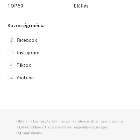
TOP 50
Elállás
Közösségi média
Facebook
Instagram
Tiktok
Youtube
Oldalaink bármely tartalmi és grafikai elemének felhasználásához
a Libri-Bookline Zrt. előzetes írásbeli engedélye szükséges.
SSL tanúsítvány