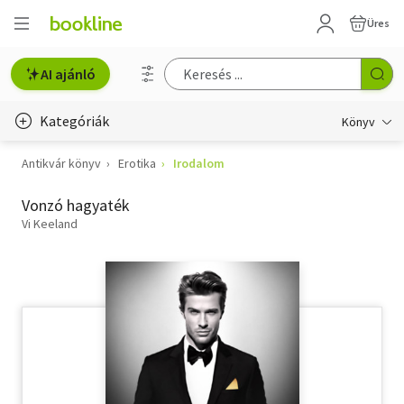
Üres
AI ajánló
Kategóriák
Könyv
Antikvár könyv
Erotika
Irodalom
Életmód, egészség
Vonzó hagyaték
Erotika
Vi Keeland
Gyermek- és ifjúsági
Hobbi, szabadidő
Irodalom
Művészet
Szakkönyv