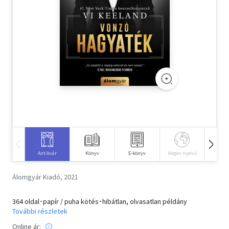
Szótár, nyelvkönyv
Tankönyv, segédkönyv
Társadalomtudomány
Természettudomány
Történelem
Vallás
Antikvár
Könyv
E-könyv
Idegen nyelvű
Hangos
Álomgyár Kiadó, 2021
364 oldal･papír / puha kötés･hibátlan, olvasatlan példány
További részletek
Online ár: