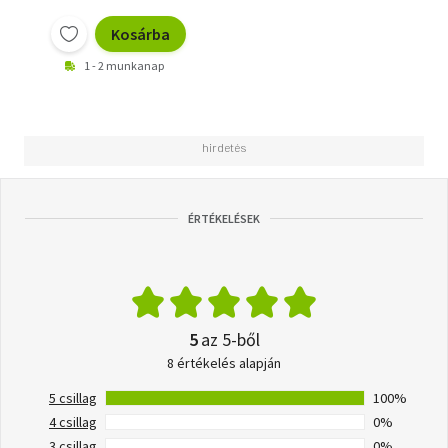
Kosárba
1 - 2 munkanap
ÉRTÉKELÉSEK
5
az 5-ből
8 értékelés alapján
5 csillag
100%
4 csillag
0%
3 csillag
0%