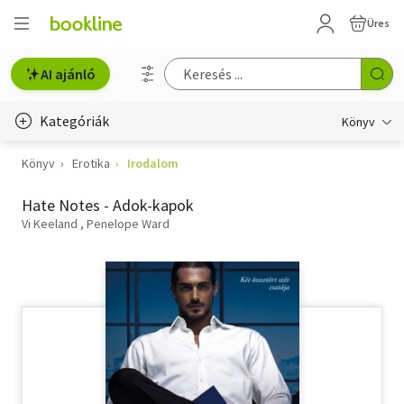
Üres
AI ajánló
Kategóriák
Könyv
Könyv
Erotika
Irodalom
Életmód, egészség
Hate Notes - Adok-kapok
Erotika
Vi Keeland
Penelope Ward
Gyermek- és ifjúsági
Hobbi, szabadidő
Irodalom
Művészet
Szakkönyv