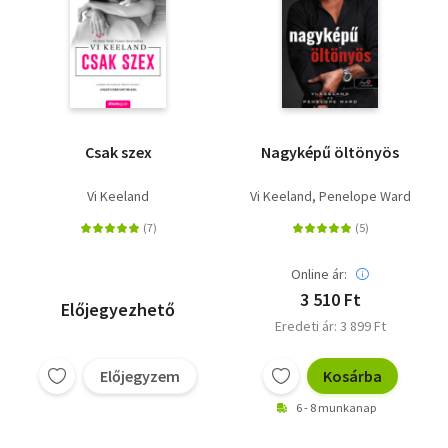
Csak szex
Nagyképű öltönyös
Vi Keeland
Vi Keeland
Penelope Ward
Online ár:
3 510 Ft
Előjegyezhető
Eredeti ár: 3 899 Ft
Előjegyzem
Kosárba
6 - 8 munkanap