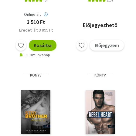
Online ár:
3 510 Ft
Előjegyezhető
Eredeti ár: 3 899 Ft
Kosárba
Előjegyzem
6 - 8 munkanap
KÖNYV
KÖNYV