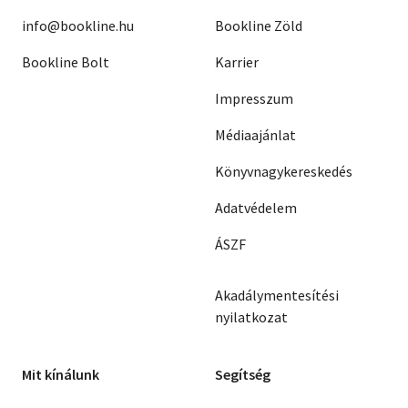
info@bookline.hu
Bookline Zöld
Bookline Bolt
Karrier
Impresszum
Médiaajánlat
Könyvnagykereskedés
Adatvédelem
ÁSZF
Akadálymentesítési
nyilatkozat
Mit kínálunk
Segítség