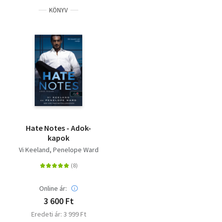
KÖNYV
Hate Notes - Adok-
kapok
Vi Keeland
Penelope Ward
Online ár:
3 600 Ft
Eredeti ár: 3 999 Ft