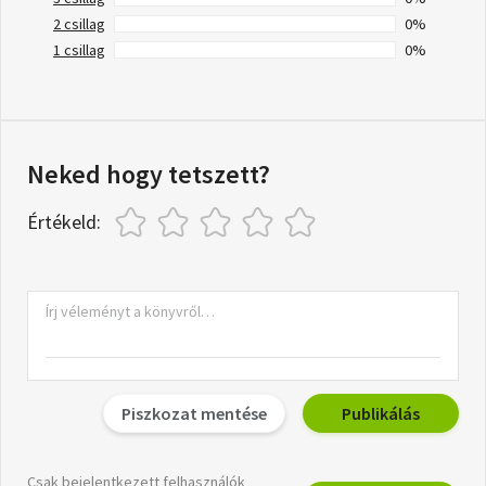
2 csillag
0%
1 csillag
0%
Neked hogy tetszett?
Értékeld:
Piszkozat mentése
Publikálás
Csak bejelentkezett felhasználók