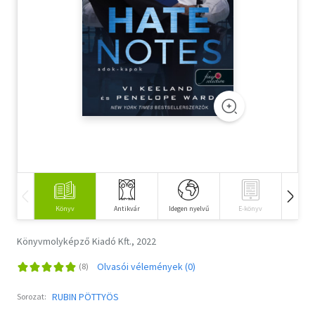
Szótár, nyelvkönyv
Tankönyv, segédkönyv
Társadalomtudomány
Természettudomány
Történelem
Vallás
Könyv
Antikvár
Idegen nyelvű
E-könyv
Hangos
Könyvmolyképző Kiadó Kft., 2022
Olvasói vélemények (0)
RUBIN PÖTTYÖS
Sorozat: