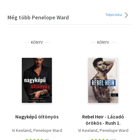
Teljes lista
Még több Penelope Ward
KÖNYV
KÖNYV
Nagyképű öltönyös
Rebel Heir - Lázadó
örökös - Rush 1.
Vi Keeland
Penelope Ward
Vi Keeland
Penelope Ward