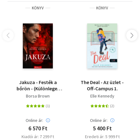
KÖNYV
KÖNYV
Hagyd, hogy magával ragadjon!
Szereted az érzéki, de tartalmas könyveket?
Vidd haza nyugodtan, tetszeni fog!
Felnőtt olvasóinknak ajánljuk!
Jakuza - Festék a
The Deal - Az üzlet -
bőrön - (Különleges
Off-Campus 1.
kiadás)
Borsa Brown
Elle Kennedy
Online ár:
Online ár:
6 570 Ft
5 400 Ft
Kiadói ár: 7 299 Ft
Eredeti ár: 5 999 Ft