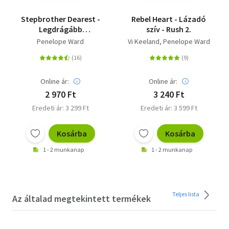
Stepbrother Dearest -
Rebel Heart - Lázadó
Legdrágább
szív - Rush 2.
mostohabátyám
Penelope Ward
Vi Keeland
Penelope Ward
Online ár:
Online ár:
2 970 Ft
3 240 Ft
Eredeti ár: 3 299 Ft
Eredeti ár: 3 599 Ft
Kosárba
Kosárba
1 - 2 munkanap
1 - 2 munkanap
Teljes lista
Az általad megtekintett termékek