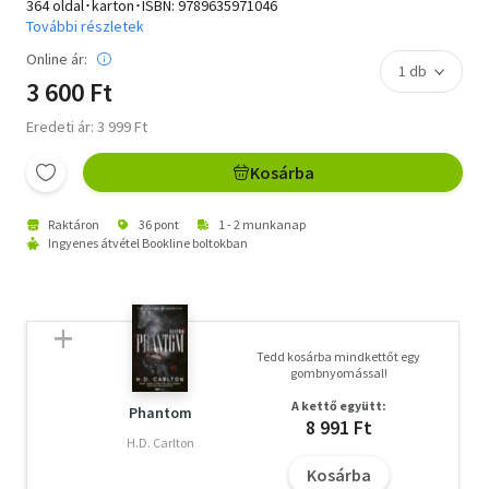
364 oldal･karton･ISBN:
9789635971046
További részletek
Online ár:
3 600 Ft
Eredeti ár: 3 999 Ft
Kosárba
Raktáron
36 pont
1 - 2 munkanap
Ingyenes átvétel Bookline boltokban
Tedd kosárba mindkettőt egy
gombnyomással!
A kettő együtt:
Phantom
8 991 Ft
H.D. Carlton
Kosárba