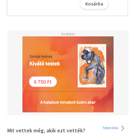
Kosárba
legromantikusabb férfija lehetett. És mint kiderítettem,
a legvonzóbb is. Bárcsak itt véget értek volna az igaz
szerelemmel kapcsolatos képzelgéseim! Mert azóta
megtudtam egyet s mást Mr. Romantikáról. Arrogáns,
cinikus és lekezelő. Én aztán tudom! A sors fintorának
köszönhetően ráadásul még az új főnököm is.
De ez nem fog megakadályozni abban, hogy kiderítsem,
mi a története az utolsó szerelmes levelének. Annak a
szerelmes levélnek, aminek nem a "boldogan éltek, amíg
meg nem haltak" lett a vége. Az a történet azonban
semmi ahhoz képest, ami köztünk van kibontakozóban.
Egyre forróbb, csábítóbb és meglepőbb - őrjítőbb, mint
bármi, amit el tudtam volna képzelni.
Valami új.
De fogalmam sincs, hogyan fog végződni...
Teljes lista
Mit vettek még, akik ezt vették?
Az év legletehetetlenebb könyve - Amazon, 2018.