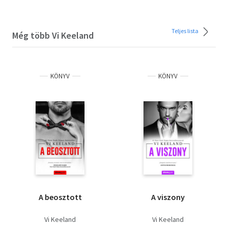
Teljes lista
Még több Vi Keeland
KÖNYV
KÖNYV
A beosztott
A viszony
Vi Keeland
Vi Keeland