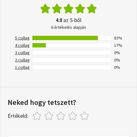
4.8
az 5-ből
6 értékelés alapján
5 csillag
83%
4 csillag
17%
3 csillag
0%
2 csillag
0%
1 csillag
0%
Neked hogy tetszett?
Értékeld: