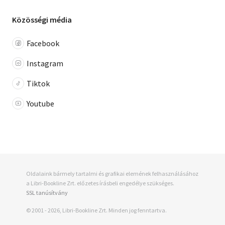
Közösségi média
Facebook
Instagram
Tiktok
Youtube
Oldalaink bármely tartalmi és grafikai elemének felhasználásához
a Libri-Bookline Zrt. előzetes írásbeli engedélye szükséges.
SSL tanúsítvány
© 2001 - 2026, Libri-Bookline Zrt. Minden jog fenntartva.