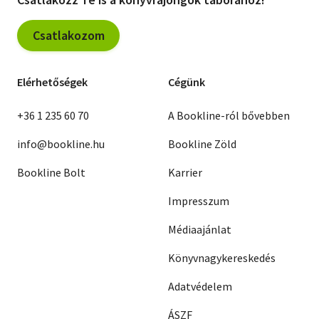
Csatlakozom
Elérhetőségek
Cégünk
+36 1 235 60 70
A Bookline-ról bővebben
info@bookline.hu
Bookline Zöld
Bookline Bolt
Karrier
Impresszum
Médiaajánlat
Könyvnagykereskedés
Adatvédelem
ÁSZF