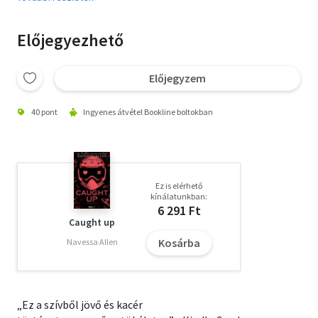
Előjegyezhető
Előjegyzem
40 pont
Ingyenes átvétel Bookline boltokban
Ez is elérhető
kínálatunkban:
6 291 Ft
Caught up
Kosárba
Navessa Allen
„Ez a szívből jövő és kacér