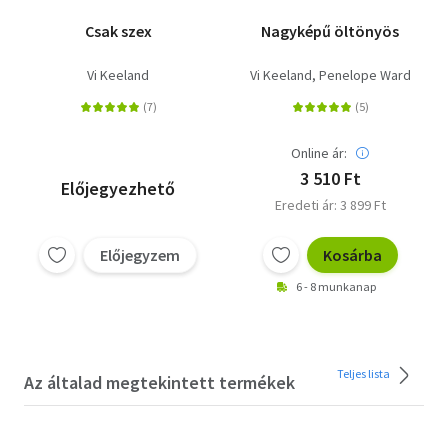
Csak szex
Nagyképű öltönyös
Vi Keeland
Vi Keeland
Penelope Ward
Online ár:
3 510 Ft
Előjegyezhető
Eredeti ár: 3 899 Ft
Előjegyzem
Kosárba
6 - 8 munkanap
Teljes lista
Az általad megtekintett termékek