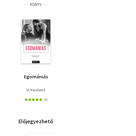
KÖNYV
Egomániás
Vi Keeland
Előjegyezhető