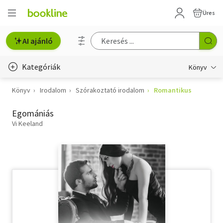
Üres
AI ajánló
Kategóriák
Könyv
Könyv
Irodalom
Szórakoztató irodalom
Romantikus
Életmód, egészség
Egomániás
Erotika
Vi Keeland
Gyermek- és ifjúsági
Hobbi, szabadidő
Irodalom
Művészet
Szakkönyv