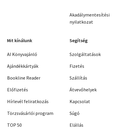
Akadálymentesítési
nyilatkozat
Mit kínálunk
Segítség
AI Könyvajánló
Szolgáltatások
Ajándékkártyák
Fizetés
Bookline Reader
Szállítás
Előfizetés
Átvevőhelyek
Hírlevél feliratkozás
Kapcsolat
Törzsvásárlói program
Súgó
TOP 50
Elállás