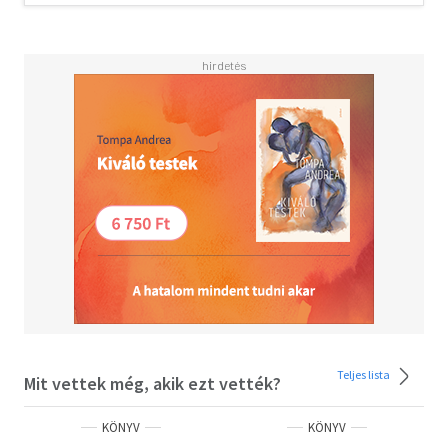
a kitartást és az eskühöz való hűséget - testesítette meg.
Megszűnésük nem a helytállás hiányát, hanem a
haditechnika rohamos fejlődését tükrözte. Végső István
kötete e fegyvernem egyik legjelentősebb egységének, a
"Balogh Ádám" honvéd kerékpáros zászlóaljnak állít
méltó emléket. A szerző alapos kutatásra építve, hiteles
források segítségével mutatja be az alakulat szervezetét,
felszereltségét és hadműveleti alkalmazását, miközben
érzékelteti azt a történelmi közeget is, amelyben
működnie kellett. Ez a kötet nem csupán hadtörténeti
feldolgozás, hanem tisztelgés mindazok előtt, akik a
magyar honvédség kötelékében, esküjükhöz híven
teljesítették kötelességüket. Bízom benne, hogy e kötet
méltó helyet foglal el mindazok könyvespolcán, akik
érdeklődnek hadtörténelmünk iránt, és akik számára
fontos
a magyar honvédség múltjának megbecsülése.
Teljes lista
Mit vettek még, akik ezt vették?
KÖNYV
KÖNYV