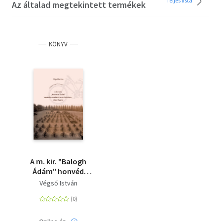
Teljes lista
Az általad megtekintett termékek
KÖNYV
A m. kir. "Balogh
Ádám" honvéd
kerékpáros zászlóalj
Végső István
története