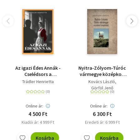
Az igazi Édes Annák -
Nyitra-Zólyom-Túróc
Cselédsors a
vármegye középkori
fővárosban
templomai
Trádler Henrietta
Kovács László
Görföl Jenő
Online ár:
Online ár:
4 500 Ft
6 300 Ft
Kiadói ár: 4 999 Ft
Eredeti ár: 6 999 Ft
Kosárba
Kosárba