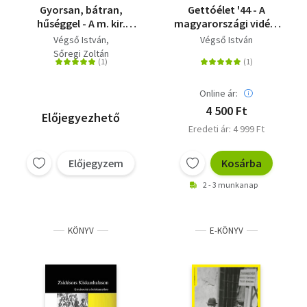
Gyorsan, bátran,
Gettóélet '44 - A
hűséggel - A m. kir.
magyarországi vidéki
"Balogh Ádám" 15.
gettósítás története
Végső István
Végső István
honvéd kerékpáros
Sőregi Zoltán
zászlóalj története
Online ár:
4 500 Ft
Előjegyezhető
Eredeti ár: 4 999 Ft
Előjegyzem
Kosárba
2 - 3 munkanap
KÖNYV
E-KÖNYV