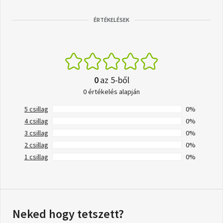
ÉRTÉKELÉSEK
0
az 5-ből
0 értékelés alapján
5 csillag
0%
4 csillag
0%
3 csillag
0%
2 csillag
0%
1 csillag
0%
Neked hogy tetszett?