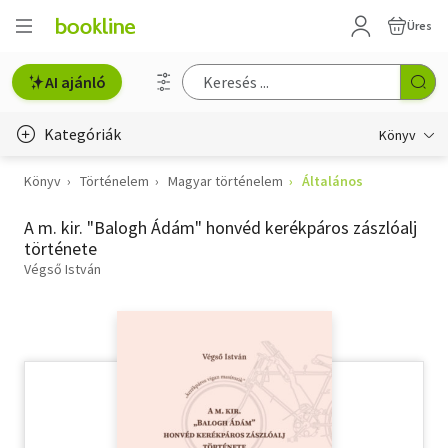
Üres
AI ajánló
Kategóriák
Könyv
Könyv
Történelem
Magyar történelem
Általános
Életmód, egészség
A m. kir. "Balogh Ádám" honvéd kerékpáros zászlóalj
Erotika
története
Gyermek- és ifjúsági
Végső István
Hobbi, szabadidő
Irodalom
Művészet
Szakkönyv