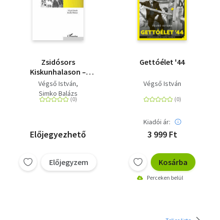
Zsidósors
Gettóélet '44
Kiskunhalason –
Kisvárosi út a
Végső István
Végső István
holokauszthoz
Simko Balázs
Kiadói ár:
Előjegyezhető
3 999 Ft
Előjegyzem
Kosárba
Perceken belül