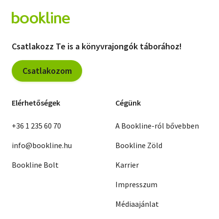
Csatlakozz Te is a könyvrajongók táborához!
Csatlakozom
Elérhetőségek
Cégünk
+36 1 235 60 70
A Bookline-ról bővebben
info@bookline.hu
Bookline Zöld
Bookline Bolt
Karrier
Impresszum
Médiaajánlat