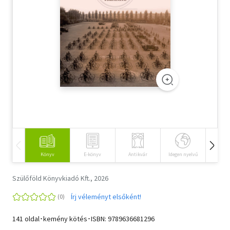
Szótár, nyelvkönyv
Tankönyv, segédkönyv
Társadalomtudomány
Természettudomány
Történelem
Vallás
Könyv
E-könyv
Antikvár
Idegen nyelvű
Hangos
Szülőföld Könyvkiadó Kft., 2026
Írj véleményt elsőként!
141 oldal･kemény kötés･ISBN:
9789636681296