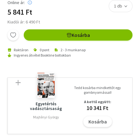
Online ár:
5 841 Ft
Kiadói ár: 6 490 Ft
Kosárba
Raktáron
0 pont
2 - 3 munkanap
Ingyenes átvétel Bookline boltokban
Tedd kosárba mindkettőt egy
gombnyomással!
A kettő együtt:
Egyetértés
10 341 Ft
vadásztársaság
Majtényi György
Kosárba