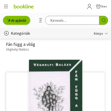
Üres
AI ajánló
Kategóriák
Könyv
Fán függ a világ
Életmód, egészség
Véghelyi Balázs
Erotika
Gyermek- és ifjúsági
Hobbi, szabadidő
Irodalom
Művészet
Szakkönyv