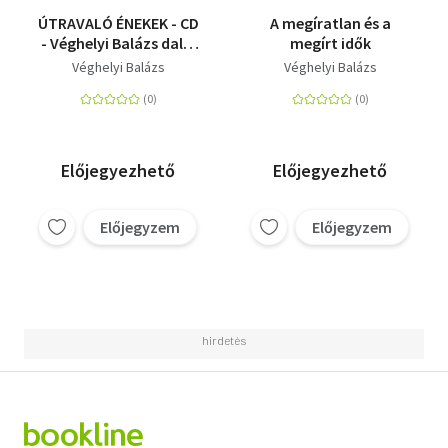
ÚTRAVALÓ ÉNEKEK - CD
A megíratlan és a
- Véghelyi Balázs dalai
megírt idők
versekre,
Véghelyi Balázs
Véghelyi Balázs
gyerekhangra
Előjegyezhető
Előjegyezhető
Előjegyzem
Előjegyzem