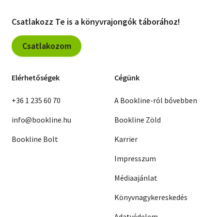
Csatlakozz Te is a könyvrajongók táborához!
Csatlakozom
Elérhetőségek
Cégünk
+36 1 235 60 70
A Bookline-ról bővebben
info@bookline.hu
Bookline Zöld
Bookline Bolt
Karrier
Impresszum
Médiaajánlat
Könyvnagykereskedés
Adatvédelem