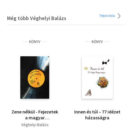
Teljes lista
Még több Véghelyi Balázs
KÖNYV
KÖNYV
Zene nélkül - Fejezetek
Innen és túl – 77 idézet
a magyar
házasságra
dalszövegírás
Véghelyi Balázs
történetéből