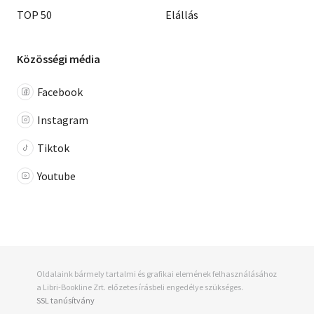
TOP 50
Elállás
Közösségi média
Facebook
Instagram
Tiktok
Youtube
Oldalaink bármely tartalmi és grafikai elemének felhasználásához
a Libri-Bookline Zrt. előzetes írásbeli engedélye szükséges.
SSL tanúsítvány