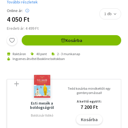
További részletek
Online ár:
4 050 Ft
Eredeti ár: 4 499 Ft
Kosárba
Raktáron
40 pont
2 - 3 munkanap
Ingyenes átvétel Bookline boltokban
Tedd kosárba mindkettőt egy
gombnyomással!
A kettő együtt:
Esti mesék a
7 200 Ft
boldogságról
Boldizsár Ildikó
Kosárba