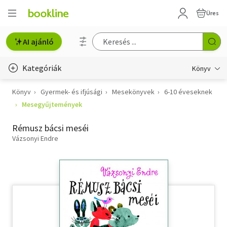
Üres
AI ajánló
Kategóriák
Könyv
Könyv
Gyermek- és ifjúsági
Mesekönyvek
6-10 éveseknek
Életmód, egészség
Mesegyűjtemények
Erotika
Rémusz bácsi meséi
Gyermek- és ifjúsági
Vázsonyi Endre
Hobbi, szabadidő
Irodalom
Művészet
Szakkönyv