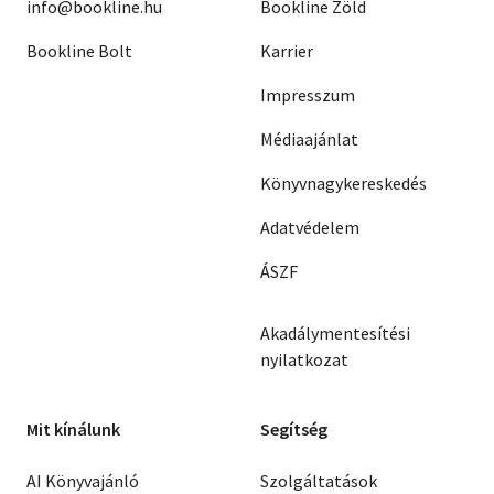
info@bookline.hu
Bookline Zöld
Bookline Bolt
Karrier
Impresszum
Médiaajánlat
Könyvnagykereskedés
Adatvédelem
ÁSZF
Akadálymentesítési
nyilatkozat
Mit kínálunk
Segítség
AI Könyvajánló
Szolgáltatások