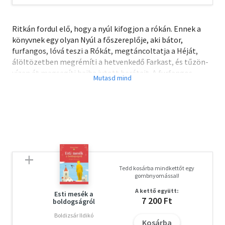
Ritkán fordul elő, hogy a nyúl kifogjon a rókán. Ennek a
könyvnek egy olyan Nyúl a főszereplője, aki bátor,
furfangos, lóvá teszi a Rókát, megtáncoltatja a Héját,
álöltözetben megrémíti a hetvenkedő Farkast, és tűzön-
vízen át megsegíti bajba jutott barátait. A furfangos
Nyúlról szóló mulatságos, rövid történeteket Rémusz
bácsi, egy öreg néger meséli esténként az amerikai
Kisfiúnak, ahogy mesélt valaha a kis Bettynek is, a Kisfiú
édesanyjának. Sok-sok mesét tud, jut majd belőlük talán a
Kisfiú unokáinak is, hiszen Rémusz bácsi meséi
örökéletűek.
Olvasd el mások véleményét is!
Tedd kosárba mindkettőt egy
gombnyomással!
A kettő együtt:
Esti mesék a
7 200 Ft
boldogságról
Boldizsár Ildikó
Kosárba