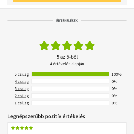
ÉRTÉKELÉSEK
5
az 5-ből
4 értékelés alapján
5 csillag
100%
4 csillag
0%
3 csillag
0%
2 csillag
0%
1 csillag
0%
Legnépszerűbb pozitív értékelés