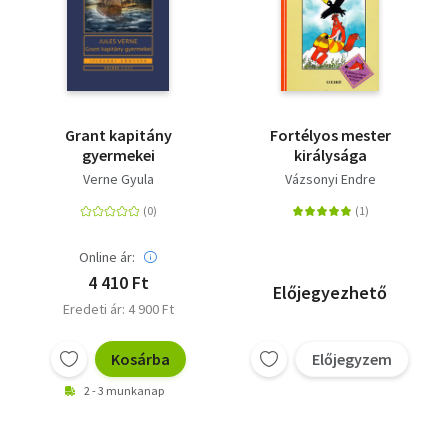
Grant kapitány
Fortélyos mester
gyermekei
királysága
Verne Gyula
Vázsonyi Endre
Online ár:
4 410 Ft
Előjegyezhető
Eredeti ár: 4 900 Ft
Kosárba
Előjegyzem
2 - 3 munkanap