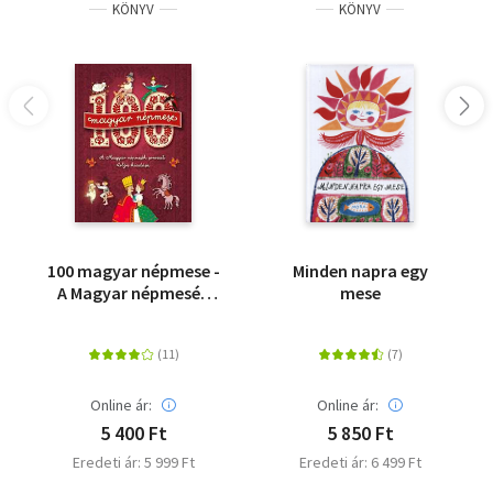
KÖNYV
KÖNYV
100 magyar népmese -
Minden napra egy
A Magyar népmesék
mese
sorozat teljes kiadása
Online ár:
Online ár:
5 400 Ft
5 850 Ft
Eredeti ár: 5 999 Ft
Eredeti ár: 6 499 Ft