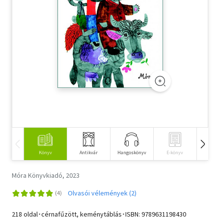
Szótár, nyelvkönyv
Tankönyv, segédkönyv
Társadalomtudomány
Természettudomány
Történelem
Vallás
Könyv
Antikvár
Hangoskönyv
E-könyv
Idegen 
Móra Könyvkiadó, 2023
Olvasói vélemények (2)
218 oldal･cérnafűzött, keménytáblás･ISBN:
9789631198430