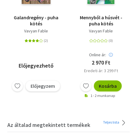
Galandregény - puha
Mennyből a húsvét -
kötés
puha kötés
Vavyan Fable
Vavyan Fable
Online ár:
2 970 Ft
Előjegyezhető
Eredeti ár: 3 299 Ft
Előjegyzem
Kosárba
1 - 2 munkanap
Teljes lista
Az általad megtekintett termékek