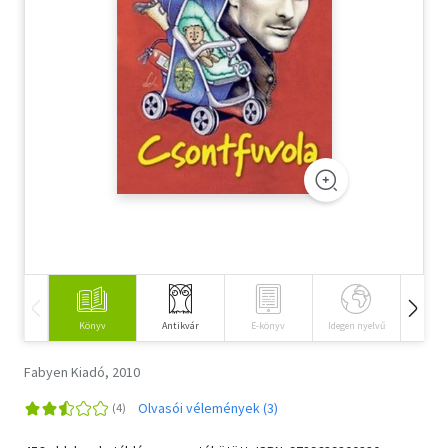
Szótár, nyelvkönyv
Tankönyv, segédkönyv
Társadalomtudomány
Természettudomány
Történelem
Vallás
Könyv
Antikvár
E-könyv
Idegen nyelvű
Hangos
Fabyen Kiadó, 2010
Olvasói vélemények (3)