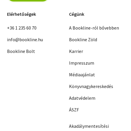
Elérhetőségek
Cégünk
+36 1 235 60 70
A Bookline-ról bővebben
info@bookline.hu
Bookline Zöld
Bookline Bolt
Karrier
Impresszum
Médiaajánlat
Könyvnagykereskedés
Adatvédelem
ÁSZF
Akadálymentesítési