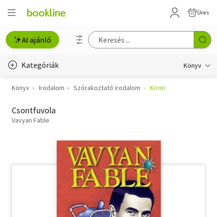
Üres
AI ajánló
Kategóriák
Könyv
Könyv
Irodalom
Szórakoztató irodalom
Krimi
Életmód, egészség
Csontfuvola
Erotika
Vavyan Fable
Gyermek- és ifjúsági
Hobbi, szabadidő
Irodalom
Művészet
Szakkönyv