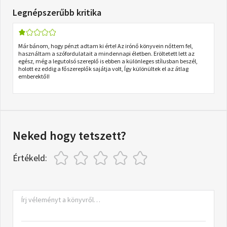
Legnépszerűbb kritika
Már bánom, hogy pénzt adtam ki érte! Az irónő könyvein nőttem fel,
használtam a szófordulatait a mindennapi életben. Eröltetett lett az
egész, még a legutolsó szereplő is ebben a különleges stílusban beszél,
holott ez eddig a főszereplők sajátja volt, Így különültek el az átlag
emberektől!
Neked hogy tetszett?
Értékeld: