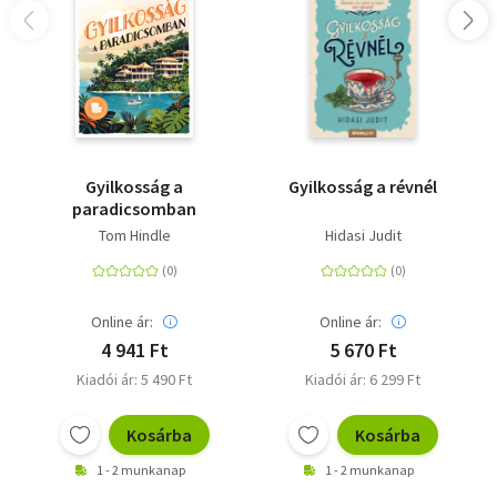
Gyilkosság a
Gyilkosság a révnél
paradicsomban
Tom Hindle
Hidasi Judit
Online ár:
Online ár:
4 941 Ft
5 670 Ft
Kiadói ár: 5 490 Ft
Kiadói ár: 6 299 Ft
Kosárba
Kosárba
1 - 2 munkanap
1 - 2 munkanap