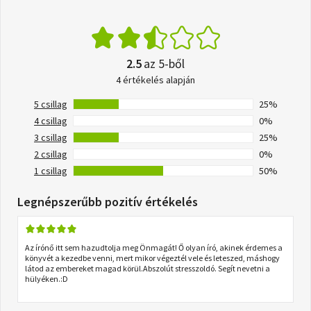
2.5
az 5-ből
4 értékelés alapján
5 csillag
25%
4 csillag
0%
3 csillag
25%
2 csillag
0%
1 csillag
50%
Legnépszerűbb pozitív értékelés
Az írónő itt sem hazudtolja meg Önmagát! Ő olyan író, akinek érdemes a
könyvét a kezedbe venni, mert mikor végeztél vele és leteszed, máshogy
látod az embereket magad körül.Abszolút stresszoldó. Segít nevetni a
hülyéken.:D