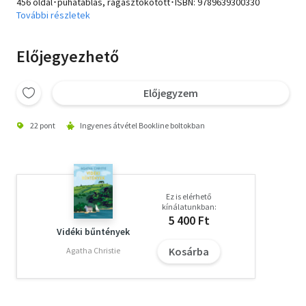
456 oldal･puhatáblás, ragasztókötött･ISBN:
9789639300330
További részletek
Előjegyezhető
Előjegyzem
22 pont
Ingyenes átvétel Bookline boltokban
Ez is elérhető
kínálatunkban:
5 400 Ft
Vidéki bűntények
Kosárba
Agatha Christie