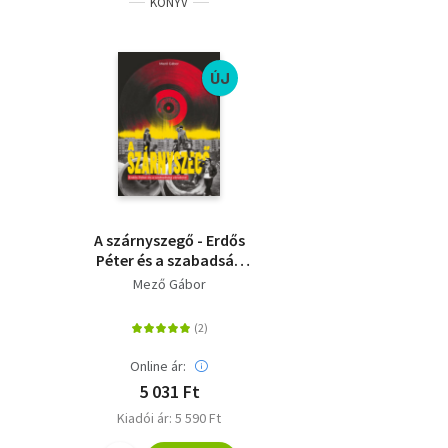
KÖNYV
ÚJ
A szárnyszegő - Erdős
Péter és a szabadság
vándorai
Mező Gábor
Online ár:
5 031 Ft
Kiadói ár: 5 590 Ft