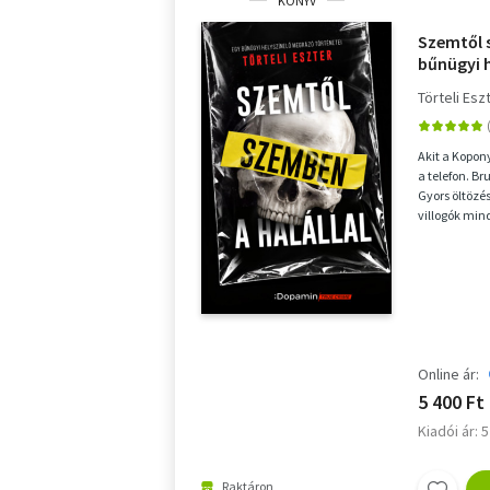
KÖNYV
Szemtől s
bűnügyi 
történet
Törteli Esz
Akit a Kopon
a telefon. Br
Gyors öltözés
villogók min
helyszínelés.
Online ár:
5 400 Ft
Kiadói ár: 
Raktáron