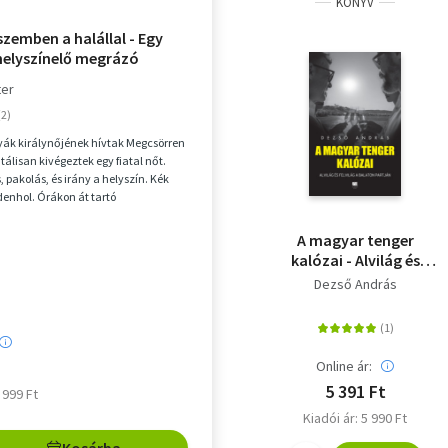
KÖNYV
zemben a halállal - Egy
helyszínelő megrázó
ei
ter
yák királynőjének hívtak Megcsörren
utálisan kivégeztek egy fiatal nőt.
, pakolás, és irány a helyszín. Kék
denhol. Órákon át tartó
..
A magyar tenger
kalózai - Alvilág és
felvilág a Balaton
Dezső András
partján
Online ár:
5 391 Ft
5 999 Ft
Kiadói ár: 5 990 Ft
Kosárba