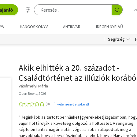
ajánló
R
YV
HANGOSKÖNYV
ANTIKVÁR
IDEGEN NYELVŰ
T
Segítség
Akik elhitték a 20. századot -
Családtörténet az illúziók korábó
Vásárhelyi Mária
Open Books, 2026
Írj véleményt elsőként!
"...leginkább az tartott bennünket [gyerekeket] izgalomban, hog
vajon hol tárolják a követség dolgozói a holttestet. A rengeteg
képtelen fantazmagória után végül is abban állapodtak meg a
nagyobbak, hogy a legvalószínűbb az lehet, hogy a Nagy Imréék