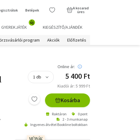
A kosarad
egisztrálok
Belépek
üres
új
GYEREKJÁTÉK
KIEGÉSZÍTŐ/AJÁNDÉK
örzsvásárlói program
Akciók
Előfizetés
Online ár:
5 400 Ft
l
Kiadói ár: 5 999 Ft
Kosárba
Raktáron
0 pont
y
2 - 3 munkanap
Ingyenes átvétel Bookline boltokban