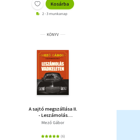
Kosárba
2 - 3 munkanap
KÖNYV
A sajtó megszállása II.
- Leszámolás
Vadkeleten
Mező Gábor