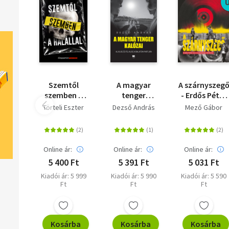
történelmünk és mindennapjaink ellentmondásossága: végzete
tévedések és fájdalmas felismerések, meggyőződések és
csalódások örök körforgása.
Szemtől
A magyar
A szárnyszeg
szemben a
tenger
- Erdős Péter
halállal - Egy
kalózai -
és a
Törteli Eszter
Dezső András
Mező Gábor
bűnügyi
Alvilág és
szabadság
helyszínelő
felvilág a
vándorai
megrázó
Balaton
történetei
partján
Online ár:
Online ár:
Online ár:
5 400 Ft
5 391 Ft
5 031 Ft
Kiadói ár: 5 999
Kiadói ár: 5 990
Kiadói ár: 5 590
Ft
Ft
Ft
Kosárba
Kosárba
Kosárba