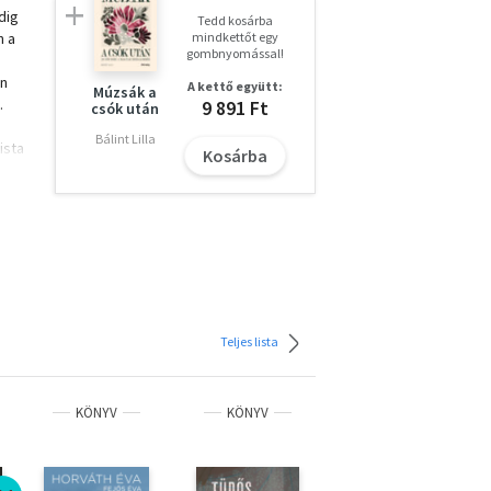
dig
Tedd kosárba
n a
mindkettőt egy
gombnyomással!
a
en
A kettő együtt:
Múzsák a
.
9 891 Ft
csók után
Bálint Lilla
ista
Kosárba
d a
elmi
,
Teljes lista
teles
KÖNYV
KÖNYV
KÖNYV
ő