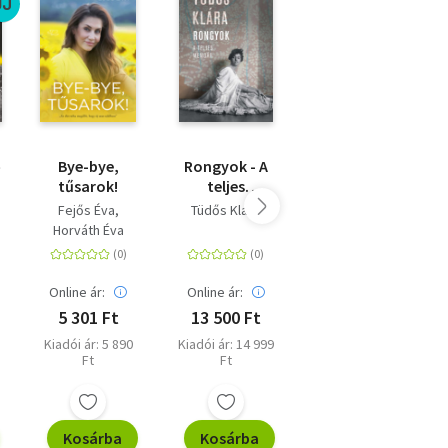
ÚJ
s
ő
Bye-bye,
Rongyok - A
Magyar kóla -
tűsarok!
teljes
A kokain útja
memoár
Magyarországon
Fejős Éva
Tüdős Klára
Dezső András
Horváth Éva
Online ár:
Online ár:
Online ár:
5 301 Ft
13 500 Ft
5 391 Ft
Kiadói ár: 5 890
Kiadói ár: 14 999
Eredeti ár: 5 990
Ft
Ft
Ft
Kosárba
Kosárba
Kosárba