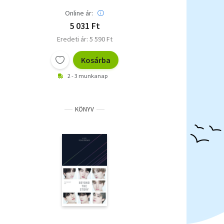
Online ár:
5 031 Ft
Eredeti ár: 5 590 Ft
Kosárba
2 - 3 munkanap
KÖNYV