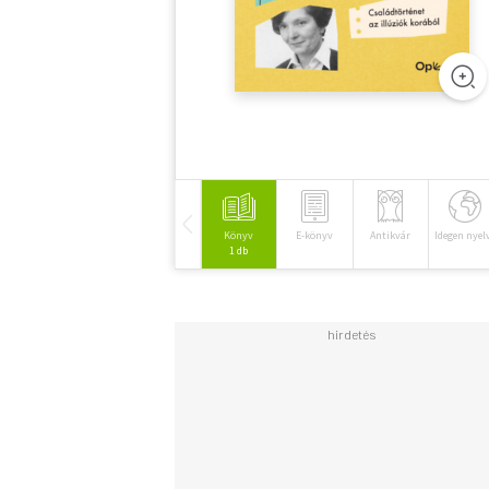
Könyv
E-könyv
Antikvár
Idegen nyel
1 db