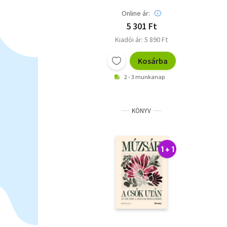
Online ár:
5 301 Ft
Kiadói ár: 5 890 Ft
Kosárba
2 - 3 munkanap
KÖNYV
1 + 1