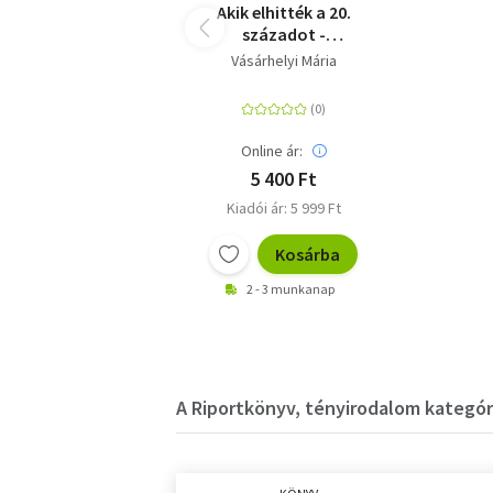
Akik elhitték a 20.
századot -
Családtörténet az
Vásárhelyi Mária
illúziók korából
Online ár:
5 400 Ft
Kiadói ár: 5 999 Ft
Kosárba
2 - 3 munkanap
A Riportkönyv, tényirodalom kategóri