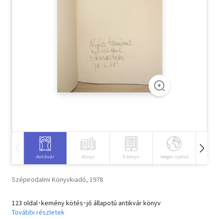
Szótár, nyelvkönyv
Tankönyv, segédkönyv
Társadalomtudomány
Természettudomány
Történelem
Vallás
Antikvár
Könyv
E-könyv
Idegen nyelvű
Hangos
Szépirodalmi Könyvkiadó, 1978
123 oldal･kemény kötés･jó állapotú antikvár könyv
További részletek