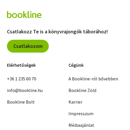
Csatlakozz Te is a könyvrajongók táborához!
Csatlakozom
Elérhetőségek
Cégünk
+36 1 235 60 70
A Bookline-ról bővebben
info@bookline.hu
Bookline Zöld
Bookline Bolt
Karrier
Impresszum
Médiaajánlat