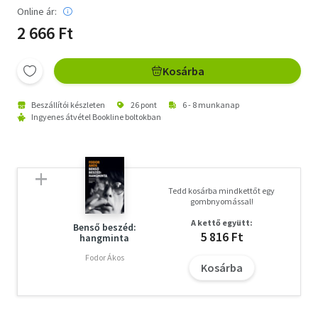
Online ár:
2 666 Ft
Kosárba
Beszállítói készleten
26 pont
6 - 8 munkanap
Ingyenes átvétel Bookline boltokban
Tedd kosárba mindkettőt egy
gombnyomással!
A kettő együtt:
Benső beszéd:
5 816 Ft
hangminta
Fodor Ákos
Kosárba