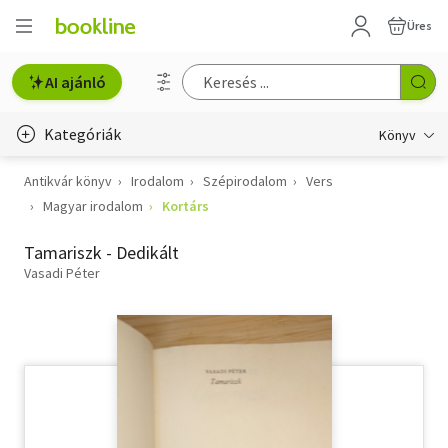
Üres
AI ajánló
Kategóriák
Könyv
Antikvár könyv
Irodalom
Szépirodalom
Vers
Életmód, egészség
Magyar irodalom
Kortárs
Erotika
Tamariszk - Dedikált
Gyermek- és ifjúsági
Vasadi Péter
Hobbi, szabadidő
Irodalom
Művészet
Szakkönyv