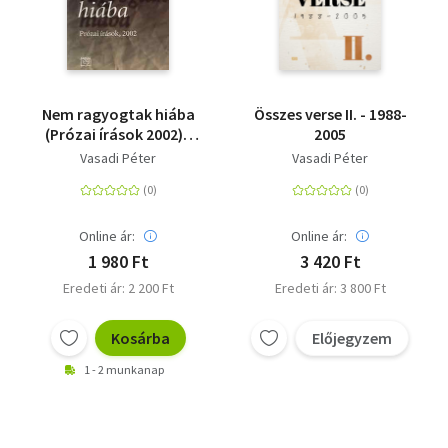
Nem ragyogtak hiába
Összes verse II. - 1988-
(Prózai írások 2002) -
2005
Prózai írások, 2002
Vasadi Péter
Vasadi Péter
Online ár:
Online ár:
1 980 Ft
3 420 Ft
Eredeti ár: 2 200 Ft
Eredeti ár: 3 800 Ft
Kosárba
Előjegyzem
1 - 2 munkanap