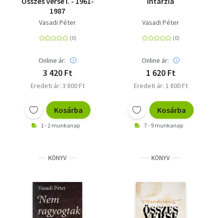
Összes verse I. - 1961-
Intarzia
1987
Vasadi Péter
Vasadi Péter
Online ár:
Online ár:
3 420 Ft
1 620 Ft
Eredeti ár: 3 800 Ft
Eredeti ár: 1 800 Ft
Kosárba
Kosárba
1 - 2 munkanap
7 - 9 munkanap
KÖNYV
KÖNYV