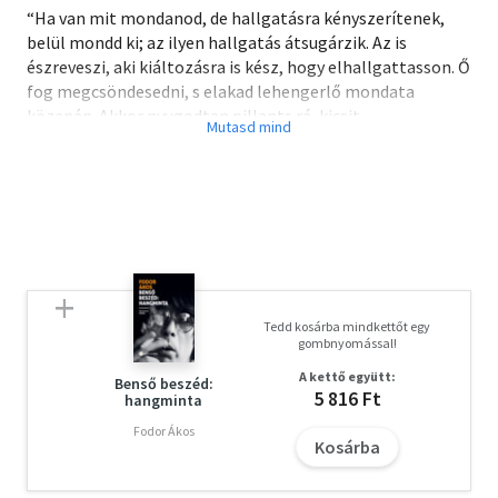
“Ha van mit mondanod, de hallgatásra kényszerítenek,
belül mondd ki; az ilyen hallgatás átsugárzik. Az is
észreveszi, aki kiáltozásra is kész, hogy elhallgattasson. Ő
fog megcsöndesedni, s elakad lehengerlő mondata
közepén. Akkor nyugodtan pillants rá, kicsit
hosszasabban. Érteni fogja, mit nem mondtál ki. Akinek
beszédes a hallgatása, annak a szava rövid lesz, de hiteles.
Halk, de határozott. Komoly, mégis derűs. Vonzani fog,
anélkül, hogy akarná. Világol a mind sötétebb világban.”
(Vasadi Péter)
Tedd kosárba mindkettőt egy
gombnyomással!
A kettő együtt:
Benső beszéd:
5 816 Ft
hangminta
Fodor Ákos
Kosárba