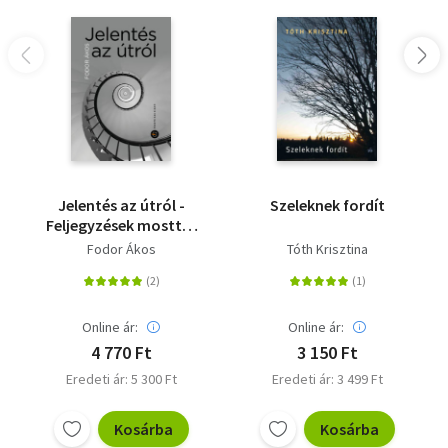
Jelentés az útról -
Szeleknek fordít
Feljegyzések mosttól
mostig
Fodor Ákos
Tóth Krisztina
Online ár:
Online ár:
4 770 Ft
3 150 Ft
Eredeti ár: 5 300 Ft
Eredeti ár: 3 499 Ft
Kosárba
Kosárba