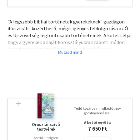
"A legszebb bibliai történetek gyerekeknek" gazdagon
illusztrált, közérthető, mégis igényes feldolgozása az Ó-
és Újszövetség legfontosabb történeteinek. A kötet célja,
hogy a gyerekek a saját korosztályukra szabott módon
ismerkedjenek meg a Biblia híres elbeszéléseivel,
miközben erkölcsi tanulságokat, kulturális hátteret és
érzelmi mintákat kapnak. A könyv huszonhárom bibliai
történetet tartalmaz, a világ teremtésétől Jézus
születéséig és Pál apostol megtéréséig. És minden
fejezethez készült egy-egy egész oldalas színes
illusztráció, a fiatal erdélyi csodagyerek: Blénessy Abigél
alkotása.
A kötet 7-12 éves gyermekek számára készült, könnyen
Tedd kosárba mindkettőt egy
érthető, élményszerű, irodalmi nyelvezettel.
gombnyomással!
A kettő együtt:
Oroszlánszívű
7 650 Ft
testvérek
Astrid Lindgren