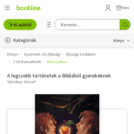
Üres
AI ajánló
Kategóriák
Könyv
Könyv
Gyermek- és ifjúsági
Ifjúsági irodalom
Életmód, egészség
7-10 éveseknek
Klasszikus
Erotika
A legszebb történetek a Bibliából gyerekeknek
Gyermek- és ifjúsági
Varsányi József
Hobbi, szabadidő
Irodalom
Művészet
Szakkönyv