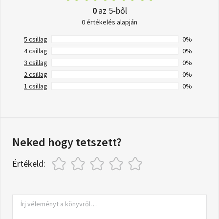
0
az 5-ből
0 értékelés alapján
5 csillag
0%
4 csillag
0%
3 csillag
0%
2 csillag
0%
1 csillag
0%
Neked hogy tetszett?
Értékeld: