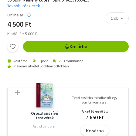
További részletek
Online ár:
4 500 Ft
Kiadói ár: 5 000 Ft
Kosárba
Raktáron
0 pont
2 - 3 munkanap
Ingyenes átvétel Bookline boltokban
Tedd kosárba mindkettőt egy
gombnyomással!
A kettő együtt:
Oroszlánszívű
7 650 Ft
testvérek
Astrid Lindgren
Kosárba