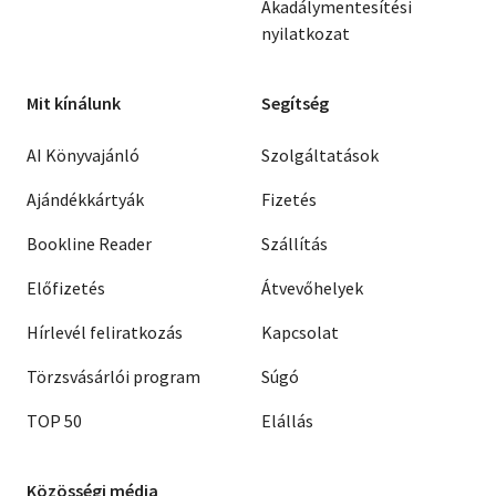
Akadálymentesítési
nyilatkozat
Mit kínálunk
Segítség
AI Könyvajánló
Szolgáltatások
Ajándékkártyák
Fizetés
Bookline Reader
Szállítás
Előfizetés
Átvevőhelyek
Hírlevél feliratkozás
Kapcsolat
Törzsvásárlói program
Súgó
TOP 50
Elállás
Közösségi média