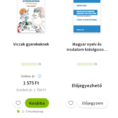
Viccek gyerekeknek
Magyar nyelv és
irodalom kidolgozott
érettségi témák - II.
Közép- és emelt szint
egyben
Online ár:
1 575 Ft
Előjegyezhető
Eredeti ár: 1 750 Ft
Kosárba
Előjegyzem
2 - 3 munkanap