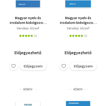
Magyar nyelv és
Magyar nyelv és
irodalom kidolgozott
irodalom kidolgozott
érettségi témák - I.
érettségi témák - I.
Varsányi József
Varsányi József
középszint
Középszint - A 2024-től
érvényes érettségik
szerint
Előjegyezhető
Előjegyezhető
Előjegyzem
Előjegyzem
KÖNYV
KÖNYV