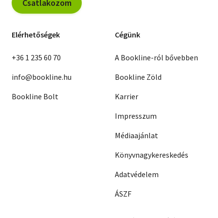
Csatlakozom
Elérhetőségek
Cégünk
+36 1 235 60 70
A Bookline-ról bővebben
info@bookline.hu
Bookline Zöld
Bookline Bolt
Karrier
Impresszum
Médiaajánlat
Könyvnagykereskedés
Adatvédelem
ÁSZF