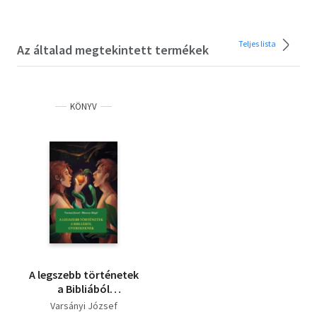
Teljes lista
Az általad megtekintett termékek
KÖNYV
A legszebb történetek
a Bibliából
gyerekeknek
Varsányi József