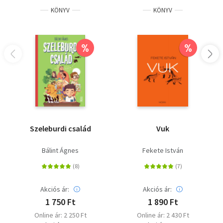
KÖNYV
KÖNYV
%
%
Szeleburdi család
Vuk
Bálint Ágnes
Fekete István
Akciós ár:
Akciós ár:
1 750 Ft
1 890 Ft
Online ár: 2 250 Ft
Online ár: 2 430 Ft