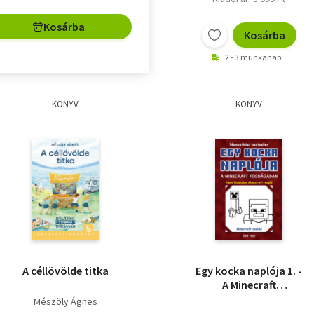
Kosárba
Kosárba
2 - 3 munkanap
KÖNYV
KÖNYV
A céllövölde titka
Egy kocka naplója 1. -
A Minecraft
fogságában
Mészöly Ágnes