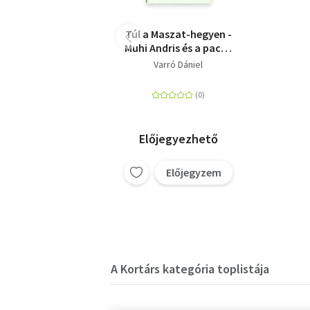
Túl a Maszat-hegyen -
Muhi Andris és a pacák
birodalma
Varró Dániel
Előjegyezhető
Előjegyzem
A Kortárs kategória toplistája