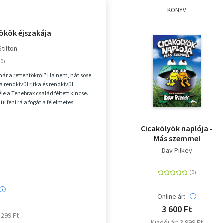
KÖNYV
tökök éjszakája
tilton
már a rettentökről? Ha nem, hát sose
a rendkívül ritka és rendkívül
le a Tenebrax család féltett kincse.
l feni rá a fogát a félelmetes
...
Cicakölyök naplója -
Más szemmel
Dav Pilkey
Online ár:
3 600 Ft
3 299 Ft
Kiadói ár: 3 999 Ft