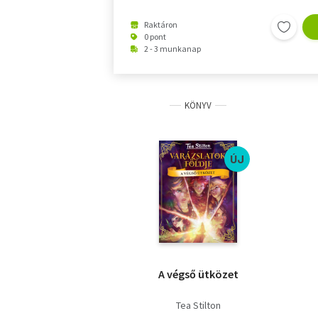
Raktáron
0 pont
2 - 3 munkanap
KÖNYV
ÚJ
A végső ütközet
Tea Stilton