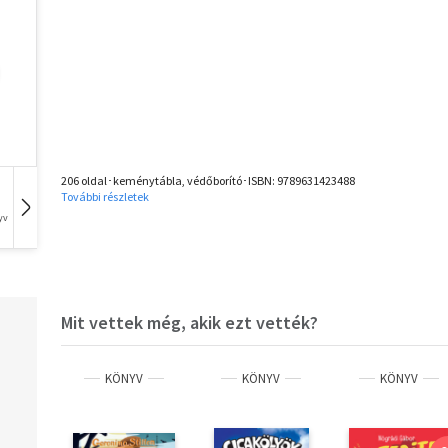
206 oldal･keménytábla, védőborító･ISBN:
9789631423488
További részletek
yv
Zene
Idegen nyelvű
Film
1 db
Mit vettek még, akik ezt vették?
KÖNYV
KÖNYV
KÖNYV