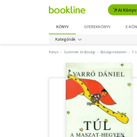
AI Könyv
KÖNYV
GYEREKKÖNYV
E-KÖN
Kategóriák
Könyv
Gyermek- és ifjúsági
Ifjúsági irodalom
7-1