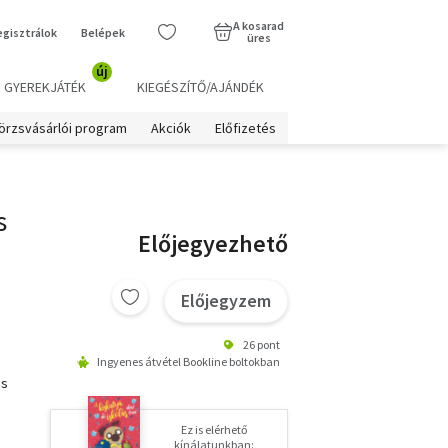
A kosarad
egisztrálok
Belépek
üres
új
GYEREKJÁTÉK
KIEGÉSZÍTŐ/AJÁNDÉK
örzsvásárlói program
Akciók
Előfizetés
s
Előjegyezhető
Előjegyzem
26 pont
Ingyenes átvétel Bookline boltokban
és
Ez is elérhető
kínálatunkban: