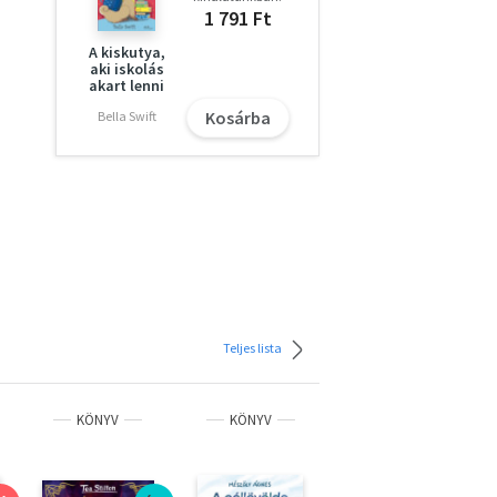
1 791 Ft
A kiskutya,
aki iskolás
akart lenni
Kosárba
Bella Swift
Teljes lista
KÖNYV
KÖNYV
KÖNYV