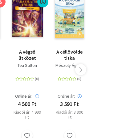
%
%
ÚJ
A végső
A céllövölde
Hajónapló - A
ütközet
titka
szeleburdi
család
Tea Stilton
Mészöly Ágnes
Bálint Ágnes
folytatása
Akciós ár:
Online ár:
Online ár:
1 750 Ft
4 500 Ft
3 591 Ft
Online ár: 2 250
Ft
Kiadói ár: 4 999
Kiadói ár: 3 990
Ft
Ft
Eredeti ár: 2 499
Ft