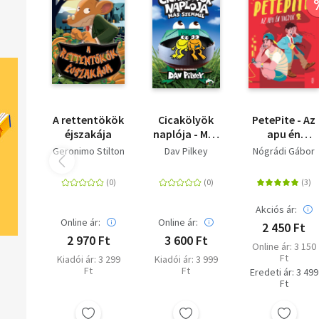
A rettentökök
Cicakölyök
PetePite - Az
éjszakája
naplója - Más
apu én
szemmel
vagyok
Geronimo Stilton
Dav Pilkey
Nógrádi Gábor
Akciós ár:
Online ár:
Online ár:
2 450 Ft
2 970 Ft
3 600 Ft
Online ár: 3 150
Ft
Kiadói ár: 3 299
Kiadói ár: 3 999
Ft
Ft
Eredeti ár: 3 499
Ft