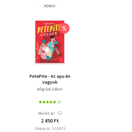
KÖNYV
%
PetePite - Az apu én
vagyok
Nógrádi Gábor
Akciós ár:
2 450 Ft
Online ár: 3 150 Ft