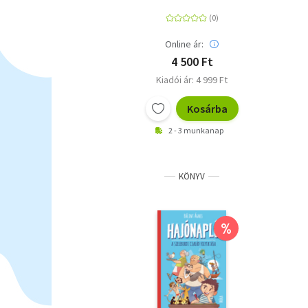
Online ár:
4 500 Ft
Kiadói ár: 4 999 Ft
Kosárba
2 - 3 munkanap
KÖNYV
%