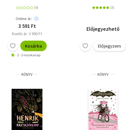
Online ár:
3 591 Ft
Előjegyezhető
Kiadói ár: 3 990 Ft
Kosárba
Előjegyzem
2 - 3 munkanap
KÖNYV
KÖNYV