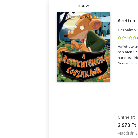
KÖNYV
A retten
Geronimo S
Hallottatok 
bánjátok! Ez 
harapós tökfé
Nem véletlenü
Fantommacs
Online ár:
2 970 Ft
Kiadói ár: 