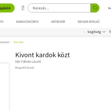
ajánló
R
YV
HANGOSKÖNYV
ANTIKVÁR
IDEGEN NYELVŰ
T
Segítség
rodalom
Kortárs
Kivont kardok közt
Vári Fábián László
Magvető Kiadó