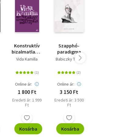
Konstruktív
Szapphó-
Benső beszéd:
bizalmatlansági
paradigma
hangminta -
indítvány
Válogatott
Vida Kamilla
Babiczky Tibor
Fodor Ákos
versek
Online ár:
Online ár:
Online ár:
1 800 Ft
3 150 Ft
3 150 Ft
Eredeti ár: 1 999
Eredeti ár: 3 500
Eredeti ár: 3 500
Ft
Ft
Ft
Kosárba
Kosárba
Kosárba