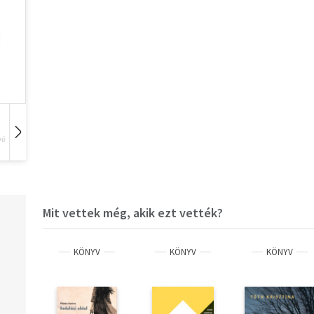
vű
Hangoskönyv
Film
Zene
Mit vettek még, akik ezt vették?
KÖNYV
KÖNYV
KÖNYV