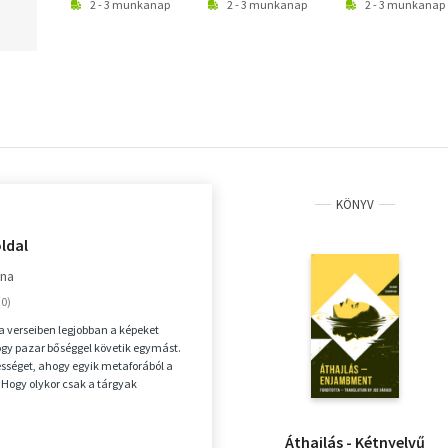
2 - 3 munkanap
2 - 3 munkanap
2 - 3 munkanap
KÖNYV
oldal
ina
na verseiben legjobban a képeket
gy pazar bőséggel követik egymást.
sséget, ahogy egyik metaforából a
 Hogy olykor csak a tárgyak
listá...
Áthajlás - Kétnyelvű