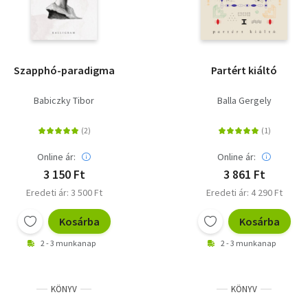
Szapphó-paradigma
Partért kiáltó
Babiczky Tibor
Balla Gergely
Online ár:
Online ár:
3 150 Ft
3 861 Ft
Eredeti ár: 3 500 Ft
Eredeti ár: 4 290 Ft
Kosárba
Kosárba
2 - 3 munkanap
2 - 3 munkanap
KÖNYV
KÖNYV