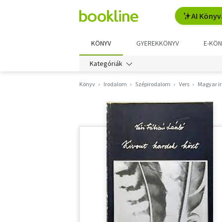
AI Könyv
KÖNYV
GYEREKKÖNYV
E-KÖN
Kategóriák
Könyv
Irodalom
Szépirodalom
Vers
Magyar i