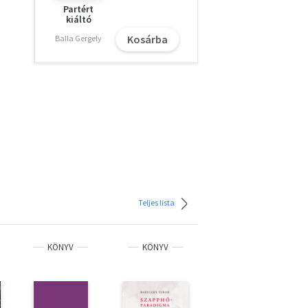
Partért
kiáltó
Kosárba
Balla Gergely
Teljes lista
KÖNYV
KÖNYV
KÖNYV