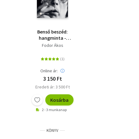
Benső beszéd:
hangminta -
Válogatott versek
Fodor Ákos
Online ár:
3 150 Ft
Eredeti ár: 3 500 Ft
Kosárba
2 - 3 munkanap
KÖNYV