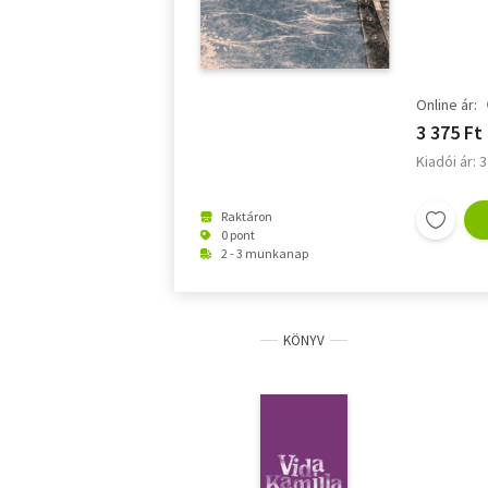
Online ár:
3 375 Ft
Kiadói ár: 
Raktáron
0 pont
2 - 3 munkanap
KÖNYV