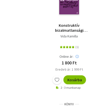
Konstruktív
bizalmatlansági
indítvány
Vida Kamilla
Online ár:
1 800 Ft
Eredeti ár: 1 999 Ft
Kosárba
2 - 3 munkanap
KÖNYV