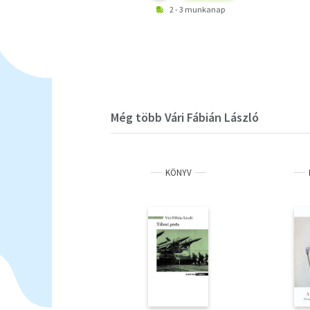
2 - 3 munkanap
Még több Vári Fábián László
KÖNYV