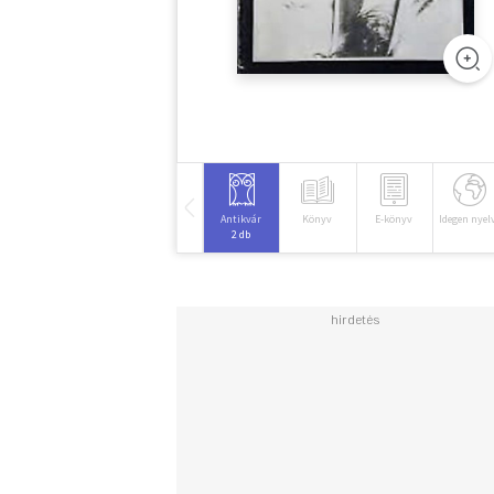
Antikvár
Könyv
E-könyv
Idegen nyel
2 db