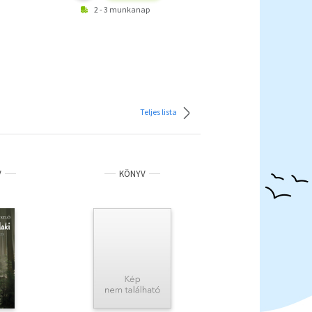
2 - 3 munkanap
Teljes lista
V
KÖNYV
KÖNYV