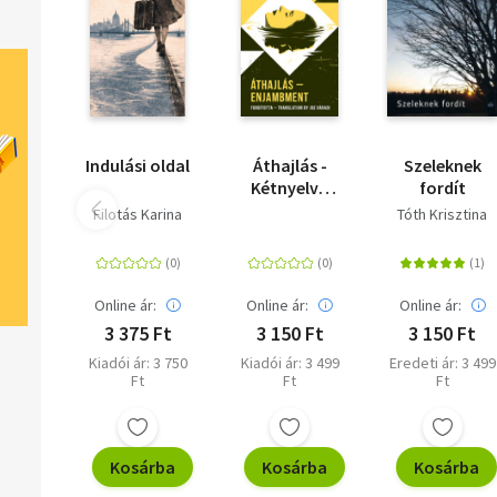
Indulási oldal
Áthajlás -
Szeleknek
Kétnyelvű
fordít
kortárs
Filotás Karina
Tóth Krisztina
magyar
költészeti
antológia
Online ár:
Online ár:
Online ár:
3 375 Ft
3 150 Ft
3 150 Ft
Kiadói ár: 3 750
Kiadói ár: 3 499
Eredeti ár: 3 499
Ft
Ft
Ft
Kosárba
Kosárba
Kosárba