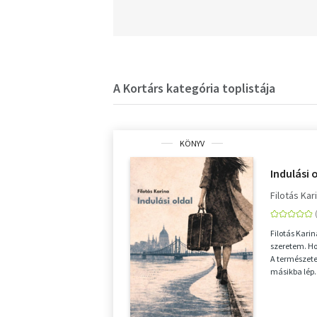
A Kortárs kategória toplistája
KÖNYV
Indulási 
Filotás Kar
Filotás Kari
szeretem. Ho
A természete
másikba lép.
cselekedeteit 