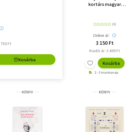
kortárs magyar
költészeti antológia
Online ár:
3 150 Ft
3 750 Ft
Kiadói ár: 3 499 Ft
Kosárba
Kosárba
2 - 3 munkanap
KÖNYV
KÖNYV