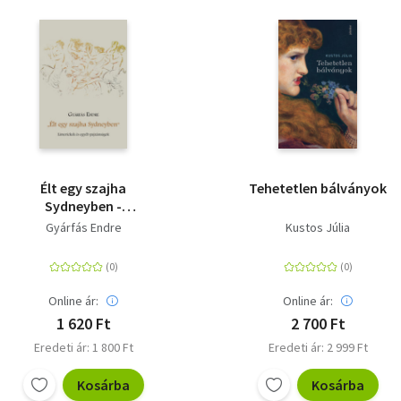
Élt egy szajha
Tehetetlen bálványok
Sydneyben -
Limerickek és egyéb
Gyárfás Endre
Kustos Júlia
pajzánságok
Online ár:
Online ár:
1 620 Ft
2 700 Ft
Eredeti ár: 1 800 Ft
Eredeti ár: 2 999 Ft
Kosárba
Kosárba