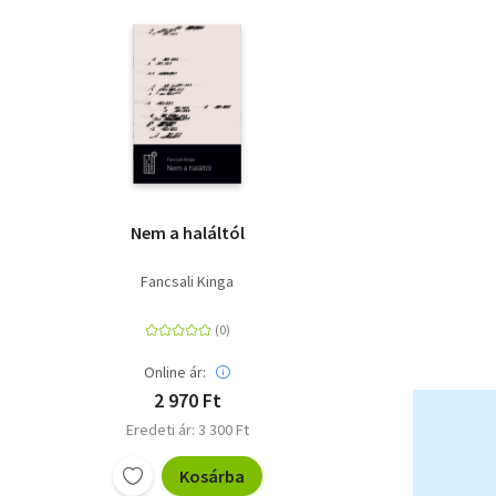
Nem a haláltól
Fancsali Kinga
Online ár:
2 970 Ft
Eredeti ár: 3 300 Ft
Kosárba