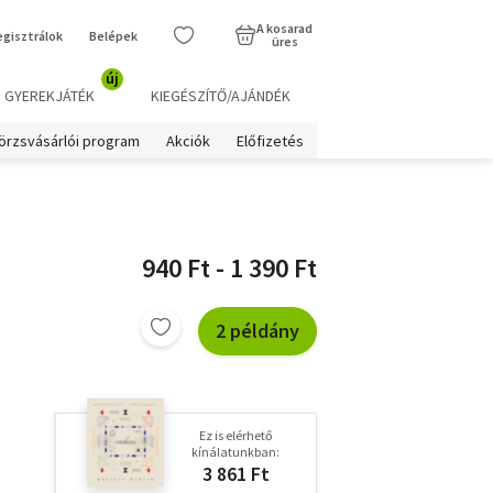
A kosarad
egisztrálok
Belépek
üres
új
GYEREKJÁTÉK
KIEGÉSZÍTŐ/AJÁNDÉK
örzsvásárlói program
Akciók
Előfizetés
940 Ft - 1 390 Ft
2 példány
Ez is elérhető
kínálatunkban:
3 861 Ft