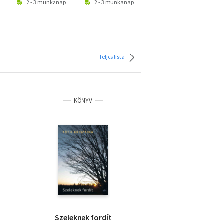
2 - 3 munkanap
2 - 3 munkanap
2 - 3 munkanap
Teljes lista
KÖNYV
Szeleknek fordít