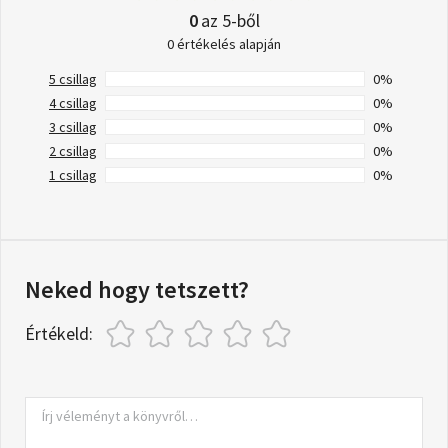
0
az 5-ből
0 értékelés alapján
5 csillag
0%
4 csillag
0%
3 csillag
0%
2 csillag
0%
1 csillag
0%
Neked hogy tetszett?
Értékeld: