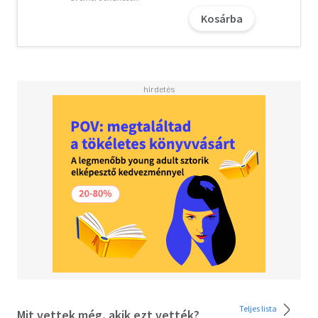
nyelv gazdagsága. A több mint 1000 találós kérdést
Kosárba
tartalmazó gyűjtemény szemlélteti a műfaj
sokszínűségét, a nyelvi logika működését. A találósok
frappáns megfogalmazásai szórakoztató perceket
szerezhetnek.
Voigt Vilmos
A kötet összeállítója Vargha Katalin folklorista. Az ELTE
néprajz szakának elvégzése után a Néprajzi Doktori
Iskolában folytatta tanulmányait, már közel öt éve
foglalkozik találós kérdésekkel.
Teljes lista
Mit vettek még, akik ezt vették?