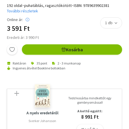
192 oldal･puhatáblás, ragasztókötött･ISBN:
9789639902381
További részletek
Online ár:
3 591 Ft
Eredeti ár: 3 990 Ft
Kosárba
Raktáron
35 pont
2 - 3 munkanap
Ingyenes átvétel Bookline boltokban
Tedd kosárba mindkettőt egy
gombnyomással!
A kettő együtt:
A nyelv eredetéről
8 991 Ft
Sverker Johansson