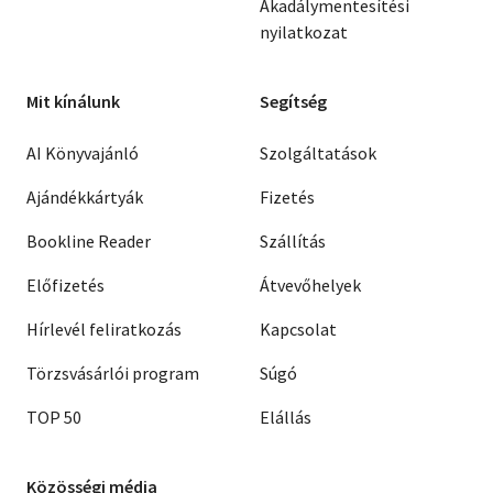
Akadálymentesítési
nyilatkozat
Mit kínálunk
Segítség
AI Könyvajánló
Szolgáltatások
Ajándékkártyák
Fizetés
Bookline Reader
Szállítás
Előfizetés
Átvevőhelyek
Hírlevél feliratkozás
Kapcsolat
Törzsvásárlói program
Súgó
TOP 50
Elállás
Közösségi média