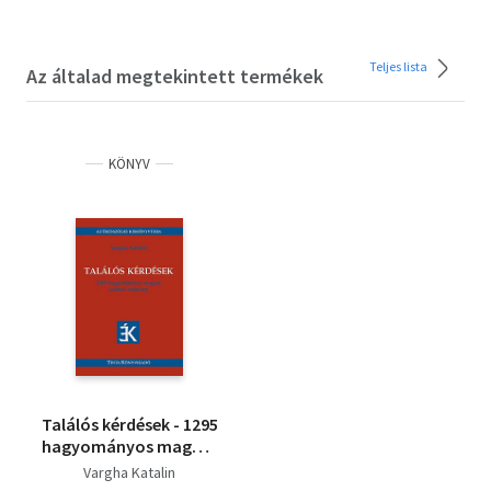
Teljes lista
Az általad megtekintett termékek
KÖNYV
Találós kérdések - 1295
hagyományos magyar
szóbeli rejtvény
Vargha Katalin