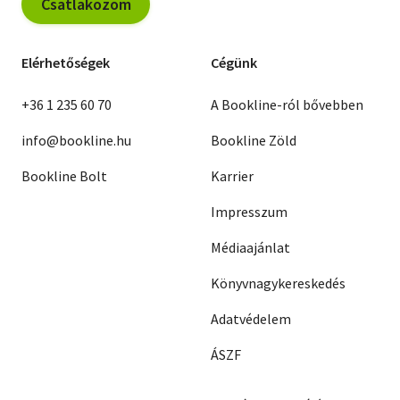
Csatlakozom
Elérhetőségek
Cégünk
+36 1 235 60 70
A Bookline-ról bővebben
info@bookline.hu
Bookline Zöld
Bookline Bolt
Karrier
Impresszum
Médiaajánlat
Könyvnagykereskedés
Adatvédelem
ÁSZF