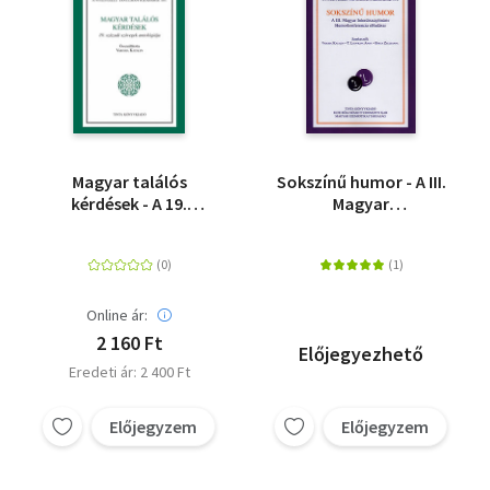
Magyar találós
Sokszínű humor - A III.
kérdések - A 19.
Magyar
századi szövegek
Interdiszciplináris
antológiája
Humorkonferencia
előadásai
Online ár:
2 160 Ft
Előjegyezhető
Eredeti ár: 2 400 Ft
Előjegyzem
Előjegyzem