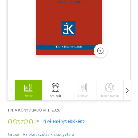
Szótár, nyelvkönyv
Tankönyv, segédkönyv
Társadalomtudomány
Természettudomány
Történelem
Vallás
Könyv
Antikvár
E-könyv
Idegen nyelvű
Hangos
TINTA KÖNYVKIADÓ KFT, 2026
Írj véleményt elsőként!
Az ékesszólás kiskönyvtára
Sorozat: