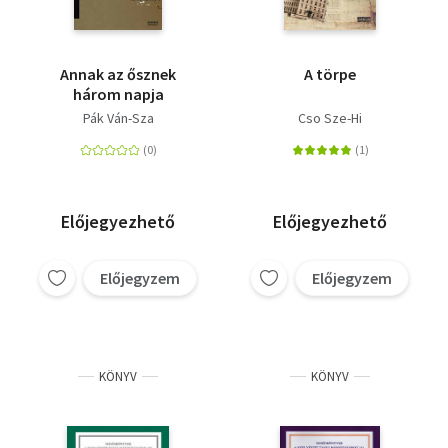
Annak az ősznek
A törpe
három napja
Pák Ván-Sza
Cso Sze-Hi
Előjegyezhető
Előjegyezhető
Előjegyzem
Előjegyzem
KÖNYV
KÖNYV