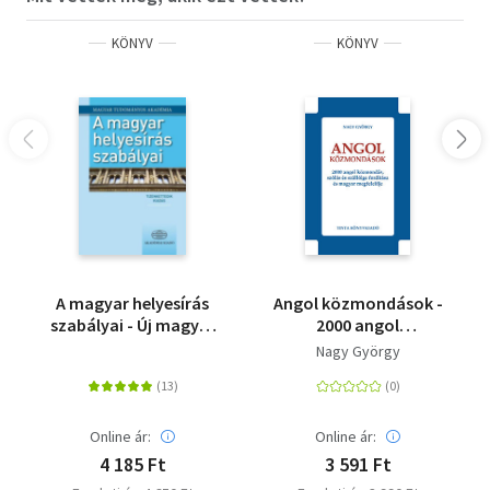
KÖNYV
KÖNYV
A magyar helyesírás
Angol közmondások -
szabályai - Új magyar
2000 angol
helyesírás - 12. kiadás
közmondás, szólás és
Nagy György
szállóige fordítása és
magyar megfelelője
Online ár:
Online ár:
4 185 Ft
3 591 Ft