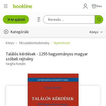
Üres
AI ajánló
Kategóriák
Könyv
Könyv
Társadalomtudomány
Nyelvészet
Életmód, egészség
Találós kérdések - 1295 hagyományos magyar
Erotika
szóbeli rejtvény
Gyermek- és ifjúsági
Vargha Katalin
Hobbi, szabadidő
Irodalom
Művészet
Szakkönyv