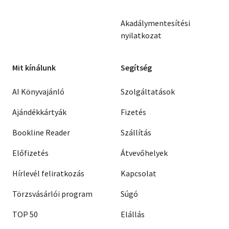
Akadálymentesítési
nyilatkozat
Mit kínálunk
Segítség
AI Könyvajánló
Szolgáltatások
Ajándékkártyák
Fizetés
Bookline Reader
Szállítás
Előfizetés
Átvevőhelyek
Hírlevél feliratkozás
Kapcsolat
Törzsvásárlói program
Súgó
TOP 50
Elállás