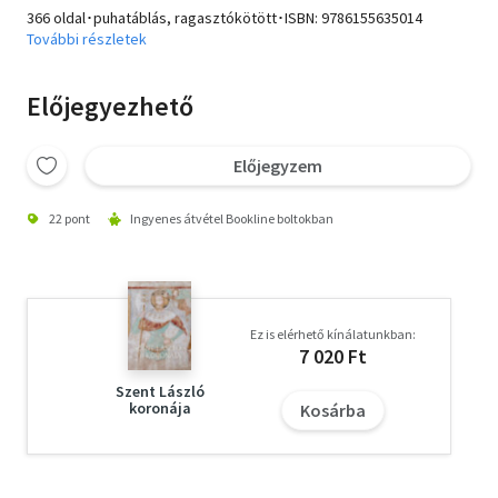
366 oldal･puhatáblás, ragasztókötött･ISBN:
9786155635014
További részletek
Előjegyezhető
Előjegyzem
22 pont
Ingyenes átvétel Bookline boltokban
Ez is elérhető kínálatunkban:
7 020 Ft
Szent László
koronája
Kosárba