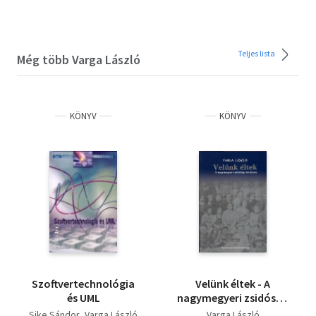
Teljes lista
Még több Varga László
KÖNYV
KÖNYV
Szoftvertechnológia
Velünk éltek - A
és UML
nagymegyeri zsidóság
története
Sike Sándor
Varga László
Varga László