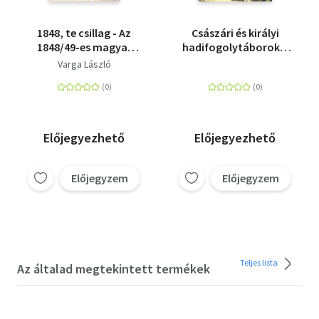
1848, te csillag - Az
Császári és királyi
1848/49-es magyar
hadifogolytáborok a
forradalom és
Csallóközben (1914-
Varga László
szabadságharc
18) - Dunaszerdahely,
eseményei
Nagymegyer, Somorja
Nagymegyeren és
környékén
Előjegyezhető
Előjegyezhető
Előjegyzem
Előjegyzem
Teljes lista
Az általad megtekintett termékek