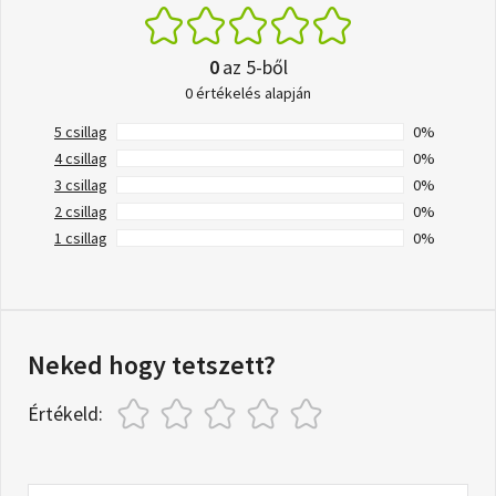
0
az 5-ből
0 értékelés alapján
5 csillag
0%
4 csillag
0%
3 csillag
0%
2 csillag
0%
1 csillag
0%
Neked hogy tetszett?
Értékeld: