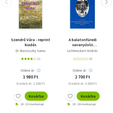
Szendrő Vára - reprint
A balatonfüredi
kiadás
savanyúvízi
gyógyfürdő története
Dr. Borovszky Samu
Lichtneckert András
- Az alapítástól az
államosításig (1702-
1949)
Online ár:
Online ár:
1 980 Ft
2 700 Ft
Eredeti ár: 2 200 Ft
Eredeti ár: 3 000 Ft
Kosárba
Kosárba
10 - 13 munkanap
10 - 14 munkanap