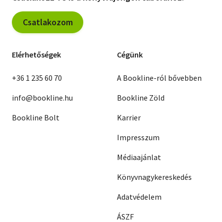
Csatlakozom
Elérhetőségek
Cégünk
+36 1 235 60 70
A Bookline-ról bővebben
info@bookline.hu
Bookline Zöld
Bookline Bolt
Karrier
Impresszum
Médiaajánlat
Könyvnagykereskedés
Adatvédelem
ÁSZF