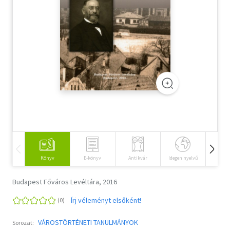
Szótár, nyelvkönyv
Tankönyv, segédkönyv
Társadalomtudomány
Természettudomány
Történelem
Vallás
Könyv
E-könyv
Antikvár
Idegen nyelvű
Hangos
Budapest Főváros Levéltára, 2016
Írj véleményt elsőként!
VÁROSTÖRTÉNETI TANULMÁNYOK
Sorozat: