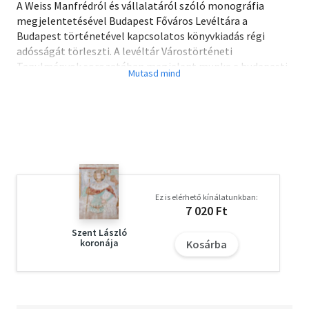
A Weiss Manfrédról és vállalatáról szóló monográfia
megjelentetésével Budapest Főváros Levéltára a
Budapest történetével kapcsolatos könyvkiadás régi
adósságát törleszti. A levéltár Várostörténeti
Tanulmányok sorozatában megjelent munka a budapesti
és egyben a hazai nagyipar legnagyobb gyáróriásának
kialakulását mutatja be az alapító, Weiss Manfréd életével
és tevékenységével szoros összefüggésben.
A szerző már nem érhette meg a kötet megjelenését,
néhány nappal a kézirat nyomdába adása előtt hunyt el. A
kötet tisztelgés emléke előtt.
Ez is elérhető kínálatunkban:
7 020 Ft
Szent László
koronája
Kosárba