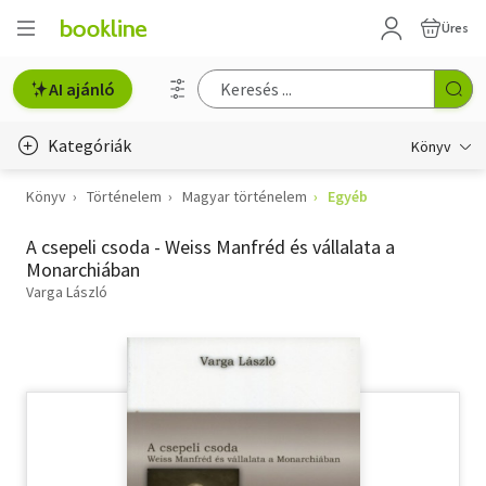
Üres
AI ajánló
Kategóriák
Könyv
Könyv
Történelem
Magyar történelem
Egyéb
Életmód, egészség
A csepeli csoda - Weiss Manfréd és vállalata a
Erotika
Monarchiában
Gyermek- és ifjúsági
Varga László
Hobbi, szabadidő
Irodalom
Művészet
Szakkönyv