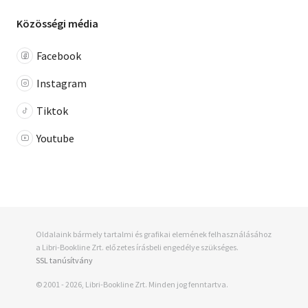
Közösségi média
Facebook
Instagram
Tiktok
Youtube
Oldalaink bármely tartalmi és grafikai elemének felhasználásához
a Libri-Bookline Zrt. előzetes írásbeli engedélye szükséges.
SSL tanúsítvány
© 2001 - 2026, Libri-Bookline Zrt. Minden jog fenntartva.