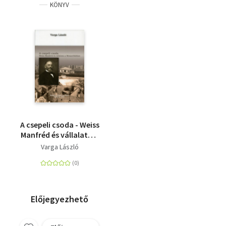
KÖNYV
A csepeli csoda - Weiss
Manfréd és vállalata a
Monarchiában
Varga László
Előjegyezhető