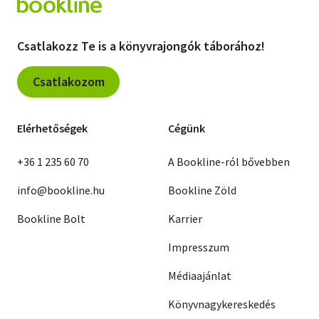
Csatlakozz Te is a könyvrajongók táborához!
Csatlakozom
Elérhetőségek
Cégünk
+36 1 235 60 70
A Bookline-ról bővebben
info@bookline.hu
Bookline Zöld
Bookline Bolt
Karrier
Impresszum
Médiaajánlat
Könyvnagykereskedés