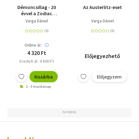
Démoncsillag - 20
Az Austerlitz-eset
évvel a Zodiac
pusztulás után
Varga Dániel
Varga Dániel
Online ár:
4 320 Ft
Előjegyezhető
Eredeti ár: 4 800 Ft
Kosárba
Előjegyzem
2 - 3 munkanap