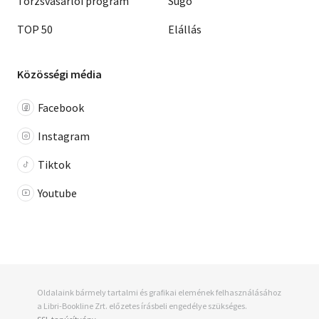
Törzsvásárlói program
Súgó
TOP 50
Elállás
Közösségi média
Facebook
Instagram
Tiktok
Youtube
Oldalaink bármely tartalmi és grafikai elemének felhasználásához
a Libri-Bookline Zrt. előzetes írásbeli engedélye szükséges.