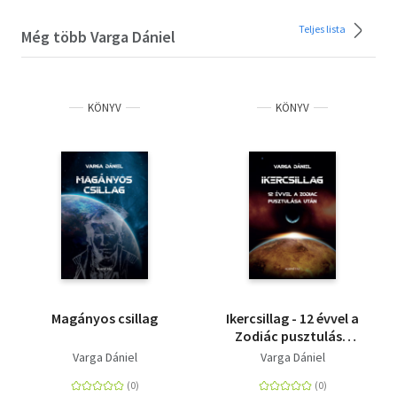
Teljes lista
Még több Varga Dániel
KÖNYV
KÖNYV
Magányos csillag
Ikercsillag - 12 évvel a
Zodiác pusztulása
után
Varga Dániel
Varga Dániel