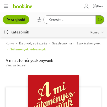
Üres
AI ajánló
Kategóriák
Könyv
Könyv
Életmód, egészség
Gasztronómia
Szakácskönyvek
Életmód, egészség
Sütemények, édességek
Erotika
A mi süteményeskönyvünk
Gyermek- és ifjúsági
Váncza József
Hobbi, szabadidő
Irodalom
Művészet
Szakkönyv