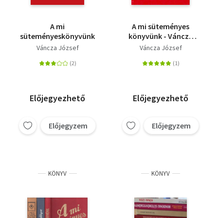
A mi
A mi süteményes
süteményeskönyvünk
könyvünk - Váncza
könyv
Váncza József
Váncza József
Előjegyezhető
Előjegyezhető
Előjegyzem
Előjegyzem
KÖNYV
KÖNYV