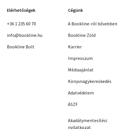
Elérhetőségek
Cégünk
+36 1 235 60 70
A Bookline-ról bővebben
info@bookline.hu
Bookline Zöld
Bookline Bolt
Karrier
Impresszum
Médiaajánlat
Könyvnagykereskedés
Adatvédelem
ÁSZF
Akadálymentesítési
nyilatkozat