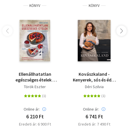
KÖNYV
KÖNYV
Ellenállhatatlan
Kovászkaland -
egészséges ételek -
Kenyerek, sós és édes
Cukormentes, rostban
sütemények
Török Eszter
Déri Szilvia
gazdag receptek
természetesen
Online ár:
Online ár:
6 210 Ft
6 741 Ft
Eredeti ár: 6 900 Ft
Eredeti ár: 7 490 Ft