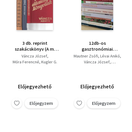
3 db. reprint
12db-os
szakácskönyv (A mi
gasztronómiai
süteményeskönyvünk
könyvcsomag:
Váncza József
Mautner Zsófi
Lévai Anikó
+ Móra Ferencné
Különleges receptek,
Móra Ferencné
Kugler G.
Váncza József
szakácskönyve +
Hazai ízutazás,
Polcz Alaine
Legujabb és
Konyhaablakból, A mi
Péter Jánosné
legteljesebb nagy házi
süteményeskönyvünk,
Christina Kempe
cukrászat)
Tészták, Gyors ételek,
Dr. Oetker
Előjegyezhető
Előjegyezhető
Főzzünk örömmel, Az
újfajta szelektív
étkezés, Sütemények
Előjegyzem
Előjegyzem
és édességek, Úri
szakáts könyv,
Mindenki
süteményeskönyve,