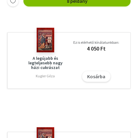
8 példány
Ez is elérhető kínálatunkban:
4 050 Ft
A legújabb és
legteljesebb nagy
házi cukrászat
Kosárba
Kugler Géza