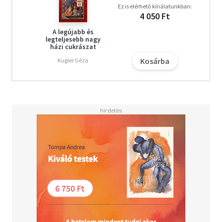
Ez is elérhető kínálatunkban:
4 050 Ft
A legújabb és
legteljesebb nagy
házi cukrászat
Kosárba
Kugler Géza