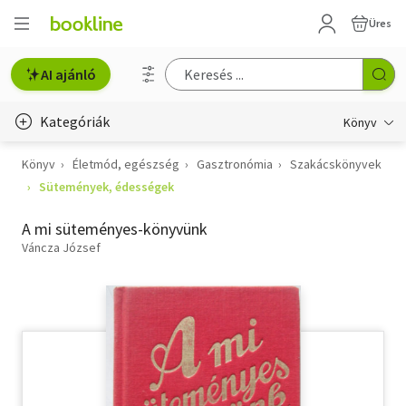
Üres
AI ajánló
Kategóriák
Könyv
Könyv
Életmód, egészség
Gasztronómia
Szakácskönyvek
Életmód, egészség
Sütemények, édességek
Erotika
A mi süteményes-könyvünk
Gyermek- és ifjúsági
Váncza József
Hobbi, szabadidő
Irodalom
Művészet
Szakkönyv