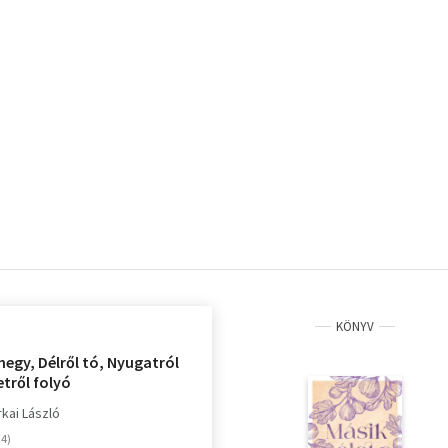
KÖNYV
hegy, Délről tó, Nyugatról
etről folyó
kai László