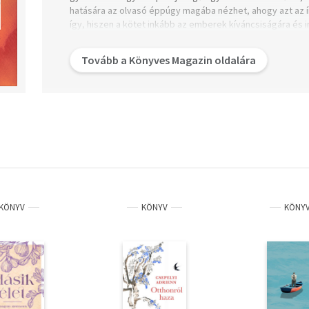
hatására az olvasó éppúgy magába nézhet, ahogy azt az ír
így, hiszen a kötet inkább az emberek kíváncsiságára és 
önboncolgató hajlamára. Már maga a cím is egyfajta „irod
megengedi, hogy beleüssük az orrunk egy nagy író legfél
Tovább a Könyves Magazin oldalára
emlékeibe.
KÖNYV
KÖNYV
KÖNY