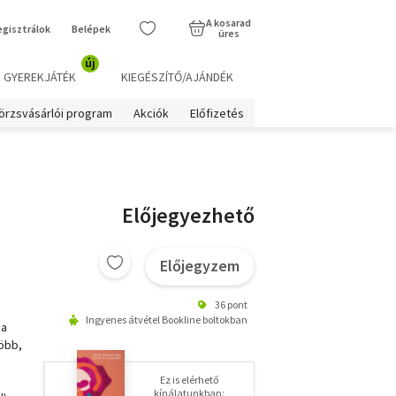
A kosarad
egisztrálok
Belépek
üres
új
GYEREKJÁTÉK
KIEGÉSZÍTŐ/AJÁNDÉK
örzsvásárlói program
Akciók
Előfizetés
Előjegyezhető
Előjegyzem
36 pont
Ingyenes átvétel Bookline boltokban
 a
több,
Ez is elérhető
kínálatunkban: