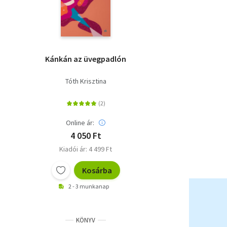
Kánkán az üvegpadlón
Tóth Krisztina
Online ár:
4 050 Ft
Kiadói ár: 4 499 Ft
Kosárba
2 - 3 munkanap
KÖNYV