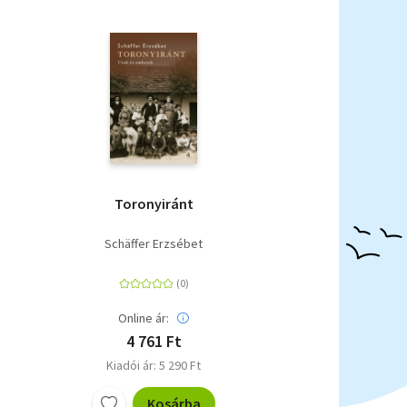
Toronyiránt
Schäffer Erzsébet
Online ár:
4 761 Ft
Kiadói ár: 5 290 Ft
Kosárba