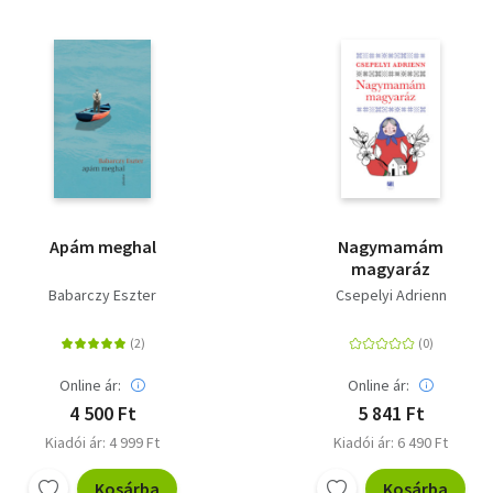
Apám meghal
Nagymamám
magyaráz
Babarczy Eszter
Csepelyi Adrienn
Online ár:
Online ár:
4 500 Ft
5 841 Ft
Kiadói ár: 4 999 Ft
Kiadói ár: 6 490 Ft
Kosárba
Kosárba