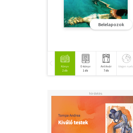
Belelapozok
Könyv
E-könyv
Antikvár
Idegen nyel
2 db
1 db
7 db