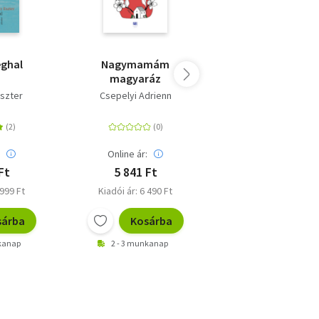
ghal
Nagymamám
Toronyiránt
magyaráz
szter
Csepelyi Adrienn
Schäffer Erzsébe
:
Online ár:
Online ár:
Ft
5 841 Ft
4 761 Ft
 999 Ft
Kiadói ár: 6 490 Ft
Kiadói ár: 5 290 F
sárba
Kosárba
Kosárb
nkanap
2 - 3 munkanap
2 - 3 munkanap