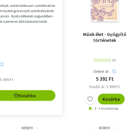
enéssel, automatikusan csukódnak be
n kyotói gyorsvasút szerelvényének
llomás - Kyoto délkeleti negyedében -
ak a peronon álló italautornaták
Másik élet - Gyógyító
történetek
Online ár:
5 391 Ft
 5 499 Ft
Kiadói ár: 5 990 Ft
Kosárba
Kosárba
2 - 3 munkanap
KÖNYV
KÖNYV