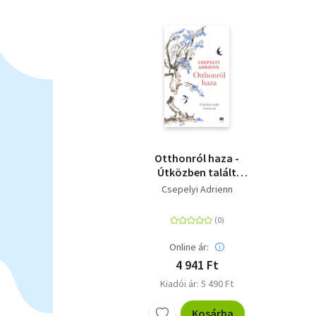
Otthonról haza -
Útközben talált
történetek
Csepelyi Adrienn
Online ár:
4 941 Ft
Kiadói ár: 5 490 Ft
Kosárba