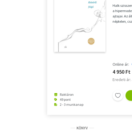
Halk szissz
a hipermoder
ajtajai. Az á
néptelen, cs
jelzőlá...
Online ár:
4 950 Ft
Eredeti ár:
Raktáron
49 pont
2 - 3 munkanap
KÖNYV