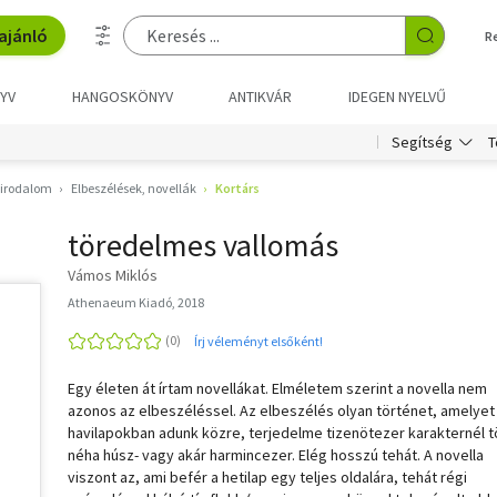
ajánló
R
YV
HANGOSKÖNYV
ANTIKVÁR
IDEGEN NYELVŰ
T
Segítség
 irodalom
Elbeszélések, novellák
Kortárs
töredelmes vallomás
Vámos Miklós
Athenaeum Kiadó, 2018
Írj véleményt elsőként!
Egy életen át írtam novellákat. Elméletem szerint a novella nem
azonos az elbeszéléssel. Az elbeszélés olyan történet, amelyet
havilapokban adunk közre, terjedelme tizenötezer karakternél 
néha húsz- vagy akár harmincezer. Elég hosszú tehát. A novella
viszont az, ami befér a hetilap egy teljes oldalára, tehát régi