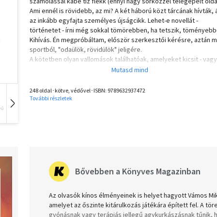
számolással kábé tíz flekk (ennyi nagy sorközzel telegépelt oldal
Ami ennél is rövidebb, az mi? A két háború közt tárcának hívták,
az inkább egyfajta személyes újságcikk. Lehet-e novellát -
történetet - írni még sokkal tömörebben, ha tetszik, töményeb
Kihívás. Én megpróbáltam, először szerkesztői kérésre, aztán m
sportból, "odaülök, rövidülök" jeligére.
A kötetben olyan vallomások találhatóak, amelyeket kicsit - vagy
nagyon - szégyell az ember, s nem szívesen mesél el, még barát
vagy családi körben sem. (A fotóm is efféle.) Erőt kellett vennem
magamon... értik. Erre utal a cím: töredelmes vallomás.
248 oldal･kötve, védővel･ISBN:
9789632937472
További részletek
vű
Hangoskönyv
Film
Zene
Bővebben a Könyves Magazinban
Az olvasók kínos élményeinek is helyet hagyott Vámos Mi
amelyet az őszinte kitárulkozás játékára épített fel. A t
gyónásnak vagy terápiás jellegű agykurkászásnak tűnik,