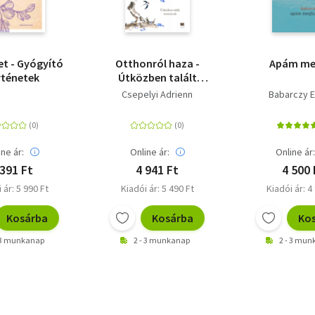
et - Gyógyító
Otthonról haza -
Apám me
rténetek
Útközben talált
történetek
Csepelyi Adrienn
Babarczy E
ine ár:
Online ár:
Online ár
 391 Ft
4 941 Ft
4 500 
 ár: 5 990 Ft
Kiadói ár: 5 490 Ft
Kiadói ár: 4
Kosárba
Kosárba
Ko
 3 munkanap
2 - 3 munkanap
2 - 3 mu