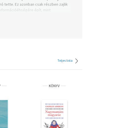
ó tette. Ez azonban csak részben zajlik
információéhségére épít, mint
almi valóságshowt” ígér, amely
tettebb titkaiba, legmélyebbre temetett
Teljes lista
V
KÖNYV
KÖNYV