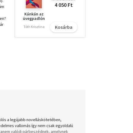
).
4 050 Ft
 ám
Kánkán az
ben?
üvegpadlón
ár
Kosárba
Tóth Krisztina
i
klós a legújabb novelláskötetében,
öredelmes vallomás így nem csak egyoldalú
 hanem valódi párbeszédnek, amelynek