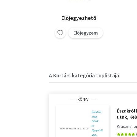
Előjegyezhető
Előjegyzem
A Kortárs kategória toplistája
KÖNYV
Északról 
utak, Kel
Krasznahor