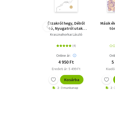
Északról hegy, Délről
Másik él
tó, Nyugatról utak,
tö
Keletről folyó
Krasznahorkai László
Online ár:
Onl
4 950 Ft
5
Eredeti ár: 5 499 Ft
Kiadói
Kosárba
2 - 3 munkanap
2 -