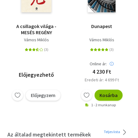
A csillagok világa -
Dunapest
MESÉS REGÉNY
Vámos Miklós
Vámos Miklós
Online ár:
4 230 Ft
Előjegyezhető
Eredeti ár: 4 699 Ft
Előjegyzem
Kosárba
1 - 2 munkanap
Teljes lista
Az általad megtekintett termékek