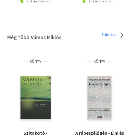
1 - 2 munkanap
1 - 2 munkanap
Teljes lista
Még több Vámos Miklós
KÖNYV
KÖNYV
Szitakötő -
A rábeszélőgép - Élni és