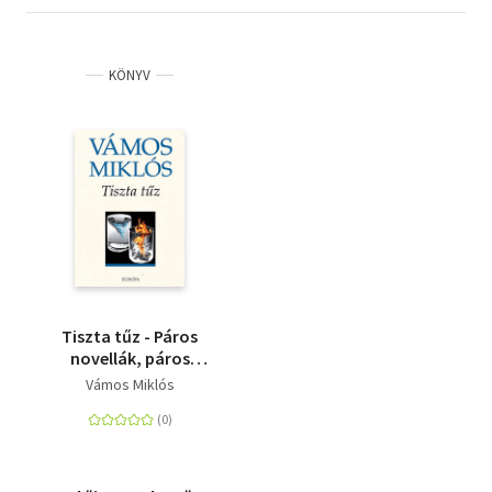
KÖNYV
Tiszta tűz - Páros
novellák, páros
kisregények
Vámos Miklós