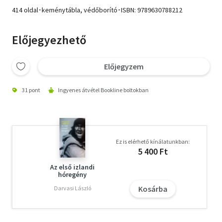
414 oldal･keménytábla, védőborító･ISBN:
9789630788212
Előjegyezhető
Előjegyzem
31 pont
Ingyenes átvétel Bookline boltokban
Ez is elérhető kínálatunkban:
5 400 Ft
Az első izlandi
hóregény
Kosárba
Darvasi László