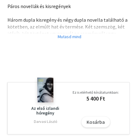
Páros novellák és kisregények
Három dupla kisregény és négy dupla novella található a
kötetben, az elmúlt hat év termése. Két szemszög, két
idősík, két történet ugyanarról az eseményről vagy
jelenségről, két vallomás, két főszereplő, ilyesmik.
Hamvas Béla és más ezoterikus szerzők szerint az egyes
szám a tézis, a férfi jelképe, a kettes pedig az antitézis,
vagyis a nőé. Én ezt nem tudom elfogadni. Azt sem, hogy a
kettes a sátán szimbóluma volna. Ámbátor talán
mindegy, a sátán és az Isten éppúgy valaminek a színe s
visszája, ahogyan a nő és a férfi.
Ez is elérhető kínálatunkban:
5 400 Ft
Az első izlandi
hóregény
Kosárba
Darvasi László