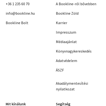
+36 1 235 60 70
A Bookline-ról bővebben
info@bookline.hu
Bookline Zöld
Bookline Bolt
Karrier
Impresszum
Médiaajánlat
Könyvnagykereskedés
Adatvédelem
ÁSZF
Akadálymentesítési
nyilatkozat
Mit kínálunk
Segítség