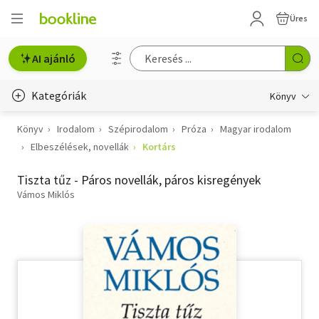
Üres
AI ajánló
Kategóriák
Könyv
Könyv
Irodalom
Szépirodalom
Próza
Magyar irodalom
Életmód, egészség
Elbeszélések, novellák
Kortárs
Erotika
Tiszta tűz - Páros novellák, páros kisregények
Gyermek- és ifjúsági
Vámos Miklós
Hobbi, szabadidő
Irodalom
Művészet
Szakkönyv