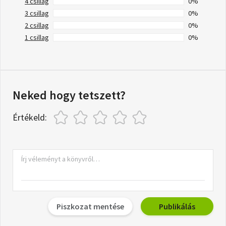
4 csillag
0%
3 csillag
0%
2 csillag
0%
1 csillag
0%
Neked hogy tetszett?
Értékeld:
Piszkozat mentése
Publikálás