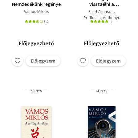
Nemzedékünk regénye
visszaélni a
meggyőzés
Vámos Miklós
Elliot Aronson
mindennapos
Pratkanis, Anthonyr.
mesterségével
Előjegyezhető
Előjegyezhető
Előjegyzem
Előjegyzem
KÖNYV
KÖNYV