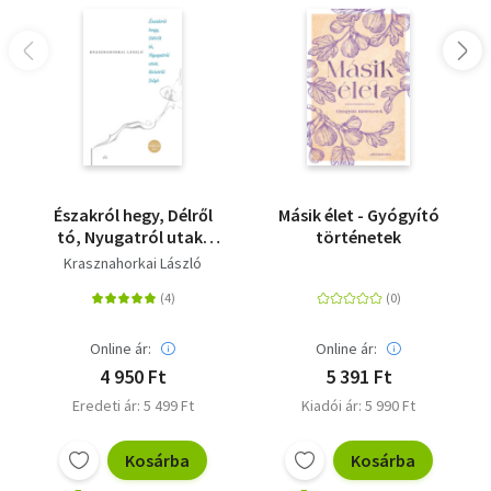
Északról hegy, Délről
Másik élet - Gyógyító
tó, Nyugatról utak,
történetek
Keletről folyó
Krasznahorkai László
Online ár:
Online ár:
4 950 Ft
5 391 Ft
Eredeti ár: 5 499 Ft
Kiadói ár: 5 990 Ft
Kosárba
Kosárba