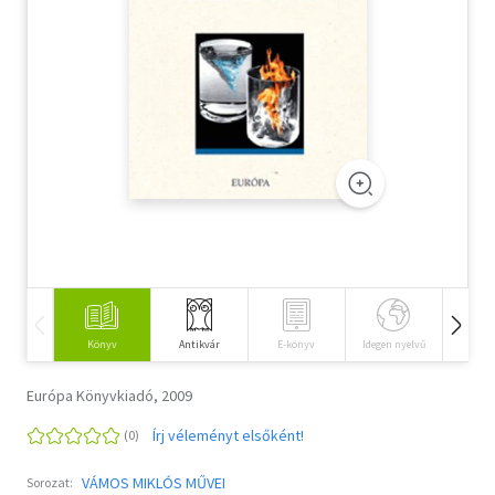
Szótár, nyelvkönyv
Tankönyv, segédkönyv
Társadalomtudomány
Természettudomány
Történelem
Vallás
Könyv
Antikvár
E-könyv
Idegen nyelvű
Hangos
Európa Könyvkiadó, 2009
Írj véleményt elsőként!
VÁMOS MIKLÓS MŰVEI
Sorozat: