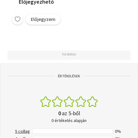
Előjegyezhető
Előjegyzem
ÉRTÉKELÉSEK
0
az 5-ből
0 értékelés alapján
5 csillag
0%