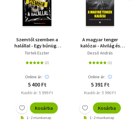
Szemtől szemben a
A magyar tenger
halállal - Egy bűnügyi
kalózai - Alvilág és
helyszínelő megrázó
felvilág a Balaton
Törteli Eszter
Dezső András
történetei
partján
Online ár:
Online ár:
5 400 Ft
5 391 Ft
Kiadói ár: 5 999 Ft
Kiadói ár: 5 990 Ft
Kosárba
Kosárba
1 - 2 munkanap
1 - 2 munkanap