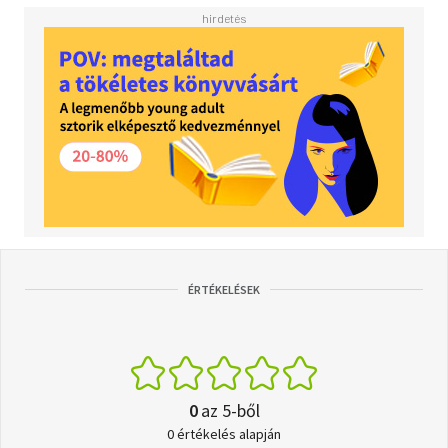
ÉRTÉKELÉSEK
0
az 5-ből
0 értékelés alapján