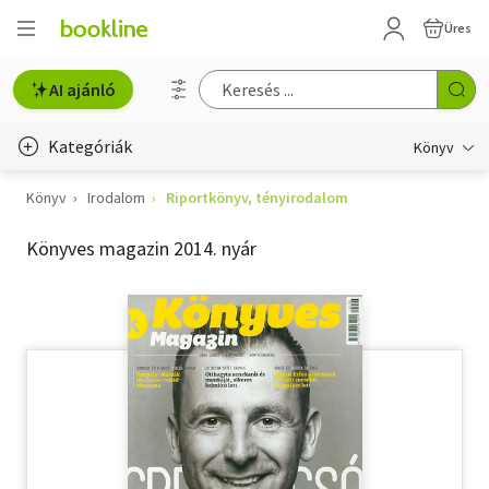
Üres
AI ajánló
Kategóriák
Könyv
Könyv
Irodalom
Riportkönyv, tényirodalom
Életmód, egészség
Könyves magazin 2014. nyár
Erotika
Gyermek- és ifjúsági
Hobbi, szabadidő
Irodalom
Művészet
Szakkönyv