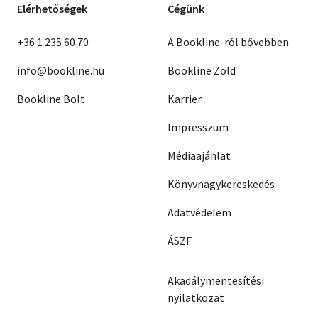
Elérhetőségek
Cégünk
+36 1 235 60 70
A Bookline-ról bővebben
info@bookline.hu
Bookline Zöld
Bookline Bolt
Karrier
Impresszum
Médiaajánlat
Könyvnagykereskedés
Adatvédelem
ÁSZF
Akadálymentesítési
nyilatkozat