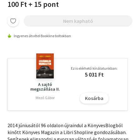
100 Ft + 15 pont
Nem kapható
Ingyenes átvétel Bookline boltokban
Ez is elérhető kínálatunkban:
5 031 Ft
A sajtó
megszállása II.
Kosárba
Mező Gábor
2014 júniusától 96 oldalon újraindul a KönyvesBlogból
kinőtt Könyves Magazin a Libri Shopline gondozásában.
Segítenek eligazodni a gyorsan változó és folyamatosan