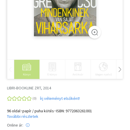
Szótár, nyelvkönyv
Tankönyv, segédkönyv
Társadalomtudomány
Természettudomány
Történelem
Vallás
Könyv
E-könyv
Antikvár
Idegen nyelvű
Hangos
LIBRI-BOOKLINE ZRT, 2014
Írj véleményt elsőként!
96 oldal･papír / puha kötés･ISBN:
9772063261001
További részletek
Online ár: