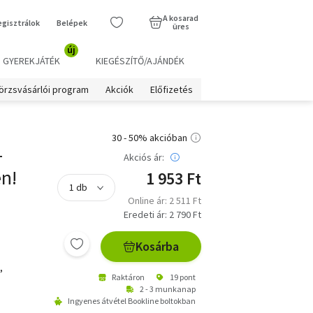
A kosarad
egisztrálok
Belépek
üres
új
GYEREKJÁTÉK
KIEGÉSZÍTŐ/AJÁNDÉK
örzsvásárlói program
Akciók
Előfizetés
30 - 50% akcióban
-
Akciós ár:
n!
1 953 Ft
Online ár: 2 511 Ft
Eredeti ár: 2 790 Ft
Kosárba
,
Raktáron
19 pont
2 - 3 munkanap
Ingyenes átvétel Bookline boltokban