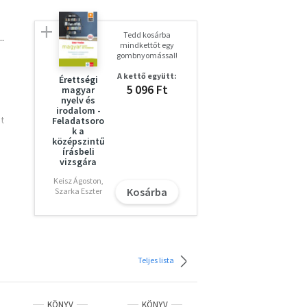
Tedd kosárba
..
mindkettőt egy
gombnyomással!
A kettő együtt:
Érettségi
5 096 Ft
magyar
nyelv és
irodalom -
t
Feladatsoro
k a
középszintű
írásbeli
vizsgára
 már
Keisz Ágoston,
Kosárba
Szarka Eszter
 hogy
.
Teljes lista
KÖNYV
KÖNYV
KÖNYV