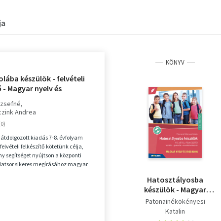
ja
KÖNYV
lába készülök - felvételi
ő - Magyar nyelv és
- Elmélet, gyakorlat,
ózsefné
adatsorok 7-8. évfolyam -
zink Andrea
U
 átdolgozott kiadás 7-8. évfolyam
felvételi felkészítő kötetünk célja,
y segítséget nyújtson a központi
ladatsor sikeres megírásához magyar
Hatosztályosba
készülök - Magyar
nyelv és irodalom -
Patonainékökényesi
Felvételi felkészítő -
Katalin
Elmélet, gyakorlat,