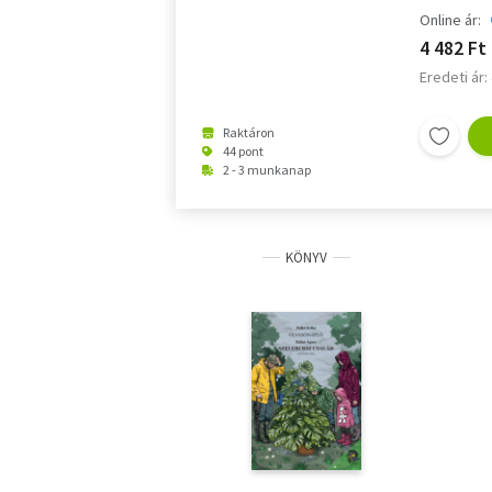
Online ár:
4 482 Ft
Eredeti ár:
Raktáron
44 pont
2 - 3 munkanap
KÖNYV