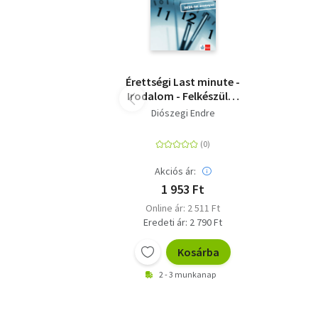
Érettségi Last minute -
Irodalom - Felkészülés
gyorsan és
Diószegi Endre
egyszerűen!
Akciós ár:
1 953 Ft
Online ár: 2 511 Ft
Eredeti ár: 2 790 Ft
Kosárba
2 - 3 munkanap