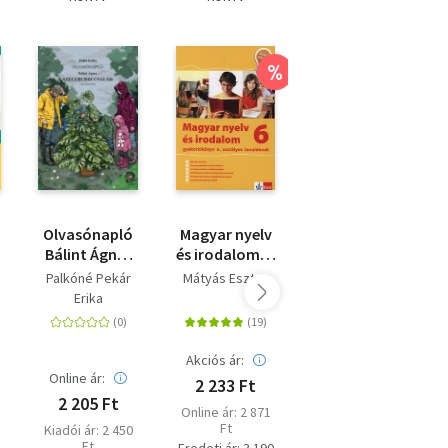
%
%
Olvasónapló
Magyar nyelv
Magyar nyelv
Bálint Ágnes
és irodalom 6.
és irodalom
Szeleburdi
-
gyakorlókönyv
Palkóné Pekár
Mátyás Eszter
Kassai
család című
gyakorlókönyv
8. osztályos
Erika
Zsigmond
regényéhez
6. osztályos
tanulóknak -
ak
tanulóknak
Jegyre megy
Akciós ár:
Akciós ár:
Online ár:
2 233 Ft
2 233 Ft
2 205 Ft
Online ár: 2 871
Online ár: 2 871
Ft
Ft
Kiadói ár: 2 450
Ft