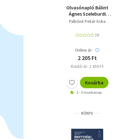
Olvasónapló Bálint
Ágnes Szeleburdi
család című
Palkóné Pekár Erika
regényéhez
Online ár:
2 205 Ft
Kiadói ár: 2 450 Ft
Kosárba
2 - 3 munkanap
KÖNYV