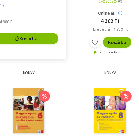
mintafeladatsorok -
5-6. osztály
Online ár:
4 302 Ft
 4 980 Ft
Eredeti ár: 4 780 Ft
Kosárba
Kosárba
2 - 3 munkanap
KÖNYV
KÖNYV
%
%