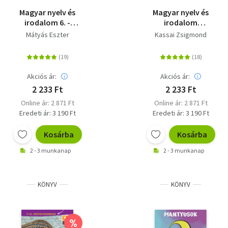
Magyar nyelv és
Magyar nyelv és
irodalom 6. -
irodalom
gyakorlókönyv 6.
gyakorlókönyv 8.
Mátyás Eszter
Kassai Zsigmond
osztályos tanulóknak
osztályos tanulóknak
- Jegyre megy
Akciós ár:
Akciós ár:
2 233 Ft
2 233 Ft
Online ár: 2 871 Ft
Online ár: 2 871 Ft
Eredeti ár: 3 190 Ft
Eredeti ár: 3 190 Ft
Kosárba
Kosárba
2 - 3 munkanap
2 - 3 munkanap
KÖNYV
KÖNYV
%