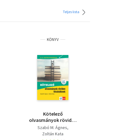
Teljes lista
KÖNYV
Kötelező
olvasmányok röviden
felsősöknek - 5-8.
Szabó M. Ágnes
osztályosoknak
Zoltán Kata