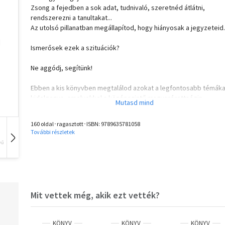
Zsong a fejedben a sok adat, tudnivaló, szeretnéd átlátni,
rendszerezni a tanultakat...
Az utolsó pillanatban megállapítod, hogy hiányosak a jegyzeteid.
Ismerősek ezek a szituációk?
Ne aggódj, segítünk!
Ebben a kis könyvben megtalálod azokat a legfontosabb témáka
kidolgozva, amelyekkel a középszintű magyarérettségin
találkozhatsz.
160 oldal･ragasztott･ISBN:
9789635781058
Biztos lehetsz benne, hogy amennyiben ezeket megtanulod, fel
További részletek
nem sülhetsz!
vű
Hangoskönyv
Film
Zene
- Vázlatos formában, röviden, érthetően rendszerezve,
elmagyarázva megkapod a szükséges tudnivalókat, fogalmakat.
- Érettségi előtt átveheted az egész könyvet, ismétlésképpen,
még jobb eredményt érj el vagy a minimumszint megtanulásához
Mit vettek még, akik ezt vették?
- 150 vizsgatéma = 150 jól becsomagolt tudáscsomag az
érettségihez vezető úton.
KÖNYV
KÖNYV
KÖNYV