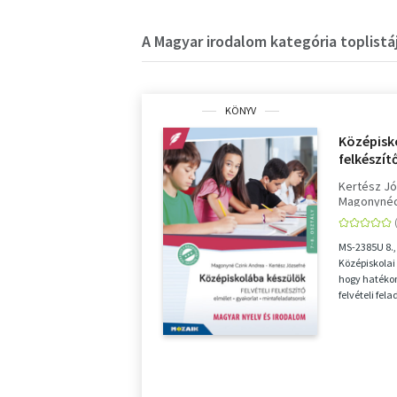
A Magyar irodalom kategória toplistá
KÖNYV
Középisko
felkészít
irodalom 
Kertész J
mintafel
Magonynéc
MS-2385
MS-2385U 8.,
Középiskolai 
hogy hatékon
felvételi fe
n...