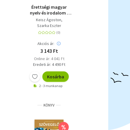
Érettségi magyar
nyelv és irodalom -
Feladatsorok a
Keisz Ágoston
középszintű írásbeli
Szarka Eszter
vizsgára - 2024-től
érvényes érettségi
szerint
Akciós ár:
3 143 Ft
Online ár: 4 041 Ft
Eredeti ár: 4 490 Ft
Kosárba
2 - 3 munkanap
KÖNYV
%