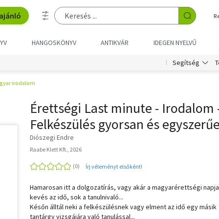
ajánló
R
YV
HANGOSKÖNYV
ANTIKVÁR
IDEGEN NYELVŰ
T
Segítség
gyar irodalom
Érettségi Last minute - Irodalom 
Felkészülés gyorsan és egyszerűe
Diószegi Endre
Raabe Klett Kft., 2026
Írj véleményt elsőként!
Hamarosan itt a dolgozatírás, vagy akár a magyarérettségi napja
kevés az idő, sok a tanulnivaló...
Későn álltál neki a felkészülésnek vagy elment az idő egy másik
tantárgy vizsgájára való tanulással...