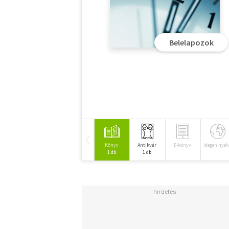
Belelapozok
Könyv
Antikvár
E-könyv
Idegen nyel
1 db
1 db