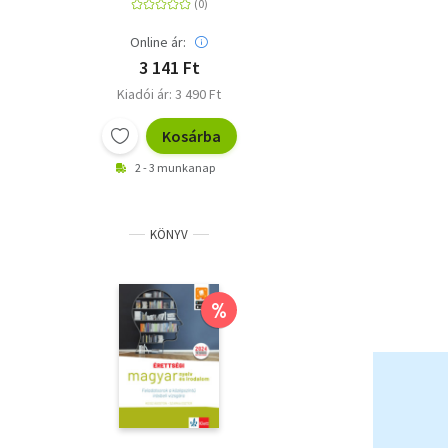
Online ár:
3 141 Ft
Kiadói ár: 3 490 Ft
Kosárba
2 - 3 munkanap
KÖNYV
%