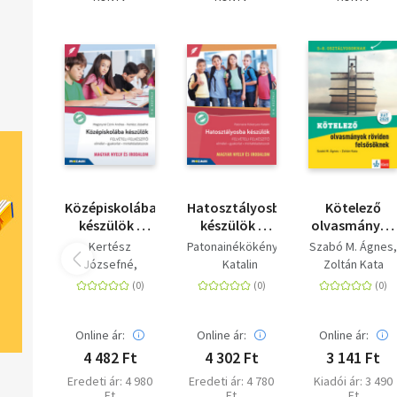
Kötetünket a 2024-től érvényes érettségi szabályozásnak
megfelelően dolgoztuk át.
Középiskolába
Hatosztályosba
Kötelező
készülök -
készülök -
olvasmányok
felvételi
Magyar nyelv
röviden
Kertész
Patonainékökényesi
Szabó M. Ágnes
felkészítő -
és irodalom -
felsősöknek -
Józsefné
Katalin
Zoltán Kata
Magyar nyelv
Felvételi
5-8.
Magonynéczink
és irodalom -
felkészítő -
osztályosokn
Andrea
Elmélet,
Elmélet,
gyakorlat,
gyakorlat,
Online ár:
Online ár:
Online ár:
mintafeladatsorok
mintafeladatsorok
4 482 Ft
4 302 Ft
3 141 Ft
7-8. évfolyam
- 5-6. osztály
Eredeti ár: 4 980
Eredeti ár: 4 780
Kiadói ár: 3 490
- MS-2385U
Ft
Ft
Ft